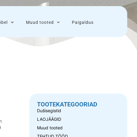
bel
Muud tooted
Paigaldus
TOOTEKATEGOORIAD
Dušisegistid
LAOJÄÄGID
cm
Muud tooted
0
TEHTUD TÖÖD