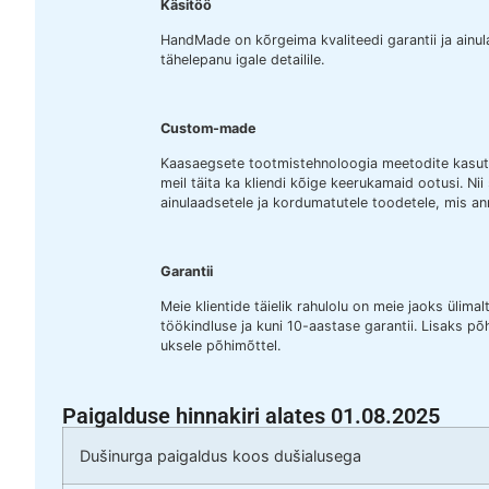
Käsitöö
HandMade on kõrgeima kvaliteedi garantii ja ainu
tähelepanu igale detailile.
Custom-made
Kaasaegsete tootmistehnoloogia meetodite kasuta
meil täita ka kliendi kõige keerukamaid ootusi. Ni
ainulaadsetele ja kordumatutele toodetele, mis an
Garantii
Meie klientide täielik rahulolu on meie jaoks ülim
töökindluse ja kuni 10-aastase garantii. Lisaks põ
uksele põhimõttel.
Paigalduse hinnakiri alates 01.08.2025
Dušinurga paigaldus koos dušialusega