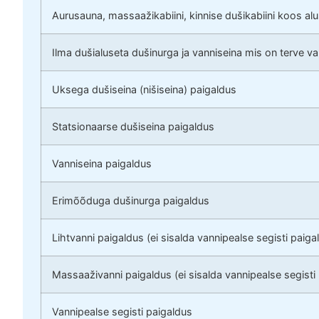
Aurusauna, massaažikabiini, kinnise dušikabiini koos al
Ilma dušialuseta dušinurga ja vanniseina mis on terve v
Uksega dušiseina (nišiseina) paigaldus
Statsionaarse dušiseina paigaldus
Vanniseina paigaldus
Erimõõduga dušinurga paigaldus
Lihtvanni paigaldus (ei sisalda vannipealse segisti paiga
Massaaživanni paigaldus (ei sisalda vannipealse segisti
Vannipealse segisti paigaldus