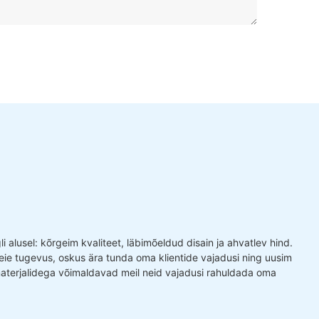
 alusel: kõrgeim kvaliteet, läbimõeldud disain ja ahvatlev hind.
ie tugevus, oskus ära tunda oma klientide vajadusi ning uusim
terjalidega võimaldavad meil neid vajadusi rahuldada oma