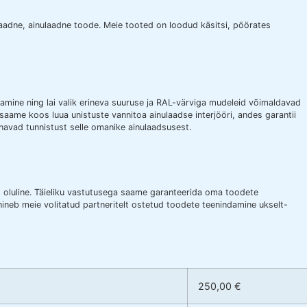
laadne, ainulaadne toode. Meie tooted on loodud käsitsi, pöörates
mine ning lai valik erineva suuruse ja RAL-värviga mudeleid võimaldavad
i saame koos luua unistuste vannitoa ainulaadse interjööri, andes garantii
navad tunnistust selle omanike ainulaadsusest.
alt oluline. Täieliku vastutusega saame garanteerida oma toodete
hineb meie volitatud partneritelt ostetud toodete teenindamine ukselt-
250,00 €