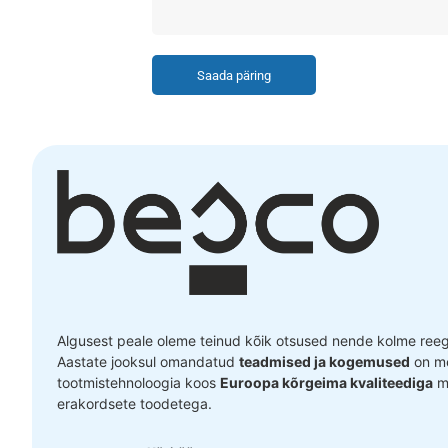
Saada päring
Algusest peale oleme teinud kõik otsused nende kolme reegli
Aastate jooksul omandatud
teadmised ja kogemused
on me
tootmistehnoloogia koos
Euroopa kõrgeima kvaliteediga
ma
erakordsete toodetega.