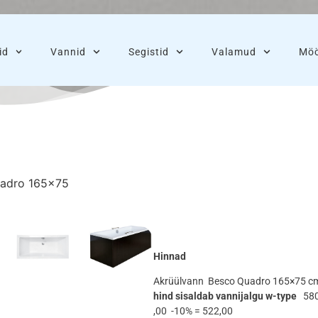
id
Vannid
Segistid
Valamud
Möö
uadro 165×75
Hinnad
Akrüülvann Besco Quadro 165×75 
hind sisaldab vannijalgu w-type
58
,00 -10% = 522,00