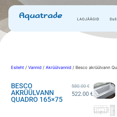
Aquatrade
LAOJÄÄGID
Duš
Esileht
/
Vannid
/
Akrüülvannid
/ Besco akrüülvann Q
BESCO
580.00
€
AKRÜÜLVANN
522.00
€
QUADRO 165×75