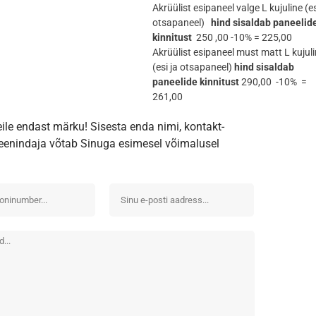
Akrüülist esipaneel valge L kujuline (es
otsapaneel)
hind sisaldab paneelid
kinnitust
250 ,00 -10% = 225,00
Akrüülist esipaneel must matt L kujul
(esi ja otsapaneel)
hind sisaldab
paneelide kinnitust
290,00 -10% =
261,00
eile endast märku! Sisesta enda nimi, kontakt-
iteenindaja võtab Sinuga esimesel võimalusel