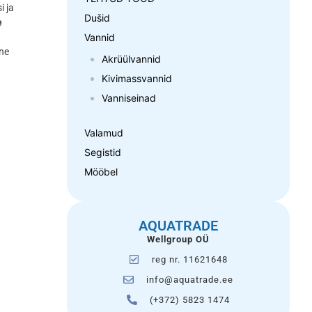
i ja
Dušid
e
Vannid
ine
Akrüülvannid
Kivimassvannid
Vanniseinad
Valamud
Segistid
Mööbel
AQUATRADE
Wellgroup OÜ
reg nr. 11621648
info@aquatrade.ee
(+372) 5823 1474