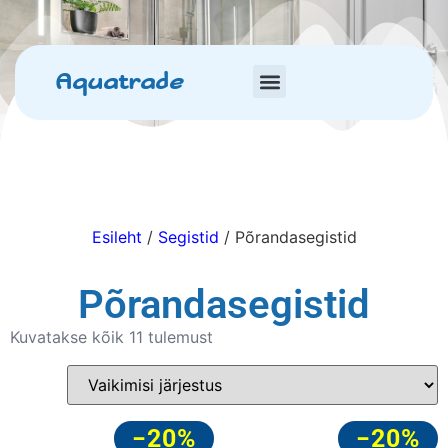
Aquatrade
Esileht
/
Segistid
/ Põrandasegistid
Põrandasegistid
Kuvatakse kõik 11 tulemust
−20%
−20%