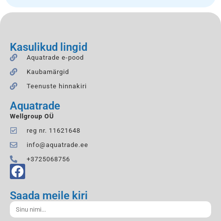
Kasulikud lingid
Aquatrade e-pood
Kaubamärgid
Teenuste hinnakiri
Aquatrade
Wellgroup OÜ
reg nr. 11621648
info@aquatrade.ee
+3725068756
Saada meile kiri