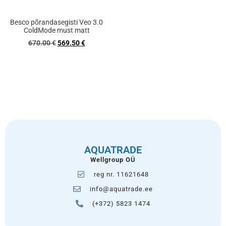
Besco põrandasegisti Veo 3.0
ColdMode must matt
670.00
€
569.50
€
AQUATRADE
Wellgroup OÜ
reg nr. 11621648
info@aquatrade.ee
(+372) 5823 1474