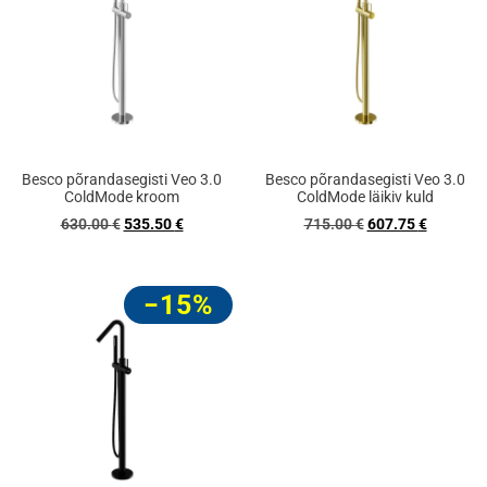
Besco põrandasegisti Veo 3.0
Besco põrandasegisti Veo 3.0
ColdMode kroom
ColdMode läikiv kuld
630.00
€
535.50
€
715.00
€
607.75
€
−15%