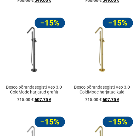
750.00
€
599.00
€
750.00
€
599.00
€
−15%
−15%
Besco põrandasegisti Veo 3.0
Besco põrandasegisti Veo 3.0
ColdMode harjatud grafiit
ColdMode harjatud kuld
715.00
€
607.75
€
715.00
€
607.75
€
−15%
−15%