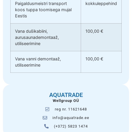
Paigaldusmeistri transport
kokkuleppehind
koos tuppa toomisega mujal
Eestis
Vana dušikabiini,
100,00 €
aurusaunademontaaž,
utiliseerimine
Vana vanni demontaaž,
100,00 €
utiliseerimine
AQUATRADE
Wellgroup OÜ
reg nr. 11621648
info@aquatrade.ee
(+372) 5823 1474