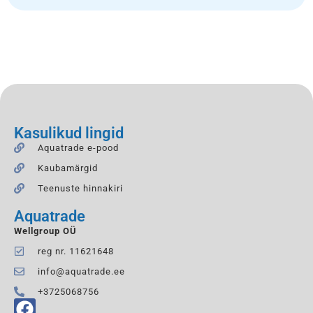
Kasulikud lingid
Aquatrade e-pood
Kaubamärgid
Teenuste hinnakiri
Aquatrade
Wellgroup OÜ
reg nr. 11621648
info@aquatrade.ee
+3725068756