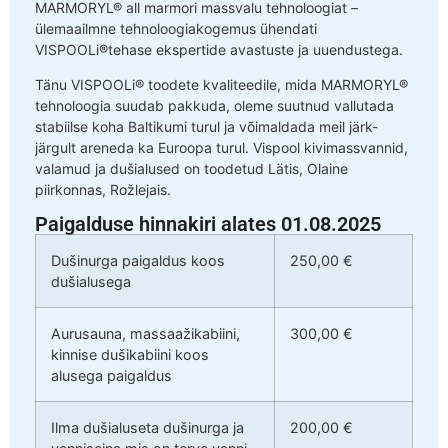
MARMORYL® all marmori massvalu tehnoloogiat –
ülemaailmne tehnoloogiakogemus ühendati
VISPOOLi®tehase ekspertide avastuste ja uuendustega.
Tänu VISPOOLi® toodete kvaliteedile, mida MARMORYL®
tehnoloogia suudab pakkuda, oleme suutnud vallutada
stabiilse koha Baltikumi turul ja võimaldada meil järk-
järgult areneda ka Euroopa turul. Vispool kivimassvannid,
valamud ja dušialused on toodetud Lätis, Olaine
piirkonnas, Rožlejais.
Paigalduse hinnakiri alates 01.08.2025
Dušinurga paigaldus koos
250,00 €
dušialusega
Aurusauna, massaažikabiini,
300,00 €
kinnise dušikabiini koos
alusega paigaldus
Ilma dušialuseta dušinurga ja
200,00 €