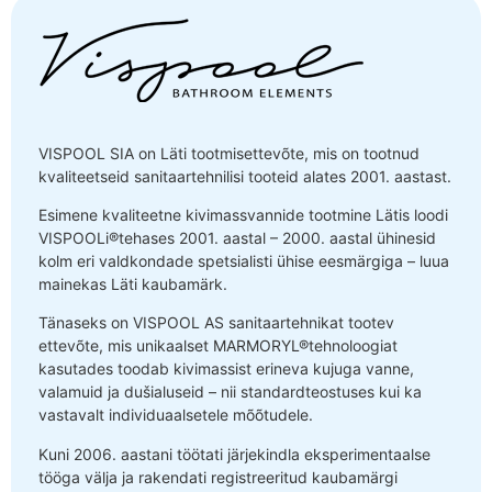
VISPOOL SIA on Läti tootmisettevõte, mis on tootnud
kvaliteetseid sanitaartehnilisi tooteid alates 2001. aastast.
Esimene kvaliteetne kivimassvannide tootmine Lätis loodi
VISPOOLi®tehases 2001. aastal – 2000. aastal ühinesid
kolm eri valdkondade spetsialisti ühise eesmärgiga – luua
mainekas Läti kaubamärk.
Tänaseks on VISPOOL AS sanitaartehnikat tootev
ettevõte, mis unikaalset MARMORYL®tehnoloogiat
kasutades toodab kivimassist erineva kujuga vanne,
valamuid ja dušialuseid – nii standardteostuses kui ka
vastavalt individuaalsetele mõõtudele.
Kuni 2006. aastani töötati järjekindla eksperimentaalse
tööga välja ja rakendati registreeritud kaubamärgi