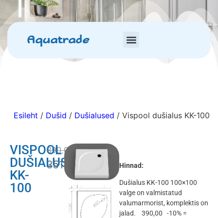
Aquatrade
Esileht
/
Dušid
/
Dušialused
/ Vispool dušialus KK-100
VISPOOL
390.00
€
DUŠIALUS
351.00
€
Hinnad:
KK-
Dušialus KK-100 100×100
100
valge on valmistatud
valumarmorist, komplektis on
jalad. 390,00 -10% =