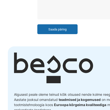
Saada päring
Algusest peale oleme teinud kõik otsused nende kolme reegli
Aastate jooksul omandatud
teadmised ja kogemused
on me
tootmistehnoloogia koos
Euroopa kõrgeima kvaliteediga
ma
erakordsete toodetega.