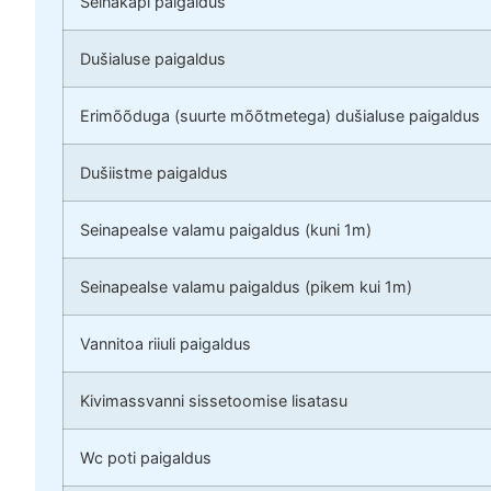
Seinakapi paigaldus
Dušialuse paigaldus
Erimõõduga (suurte mõõtmetega) dušialuse paigaldus
Dušiistme paigaldus
Seinapealse valamu paigaldus (kuni 1m)
Seinapealse valamu paigaldus (pikem kui 1m)
Vannitoa riiuli paigaldus
Kivimassvanni sissetoomise lisatasu
Wc poti paigaldus