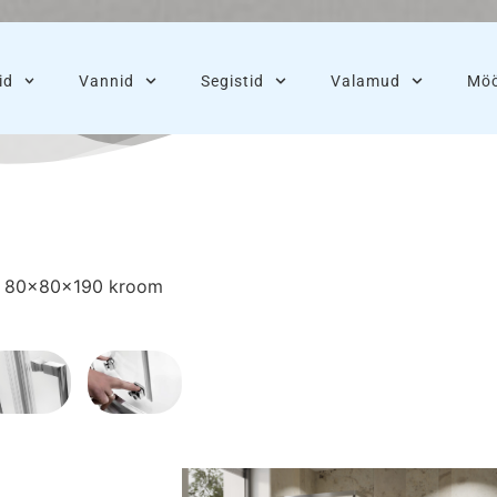
id
Vannid
Segistid
Valamud
Möö
n 80x80x190 kroom