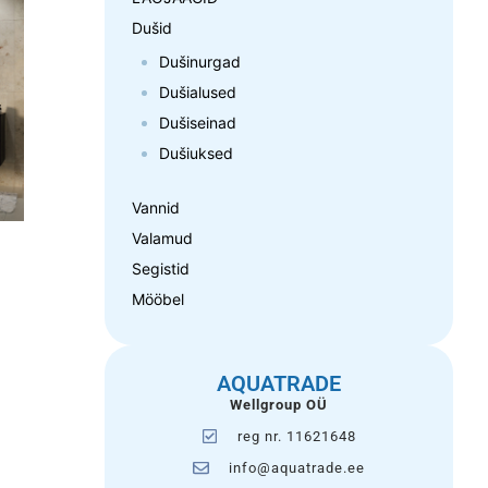
Dušid
Dušinurgad
Dušialused
Dušiseinad
Dušiuksed
Vannid
Valamud
Segistid
Mööbel
AQUATRADE
Wellgroup OÜ
reg nr. 11621648
info@aquatrade.ee