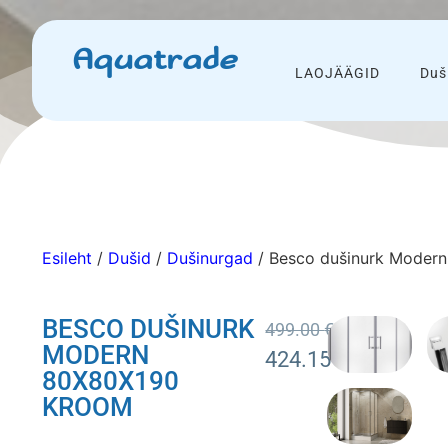
Aquatrade
LAOJÄÄGID
Duš
Esileht
/
Dušid
/
Dušinurgad
/ Besco dušinurk Moder
BESCO DUŠINURK
499.00
€
MODERN
424.15
€
80X80X190
KROOM