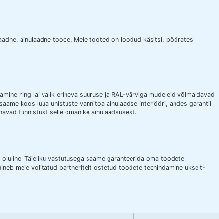
laadne, ainulaadne toode. Meie tooted on loodud käsitsi, pöörates
mine ning lai valik erineva suuruse ja RAL-värviga mudeleid võimaldavad
i saame koos luua unistuste vannitoa ainulaadse interjööri, andes garantii
navad tunnistust selle omanike ainulaadsusest.
alt oluline. Täieliku vastutusega saame garanteerida oma toodete
hineb meie volitatud partneritelt ostetud toodete teenindamine ukselt-