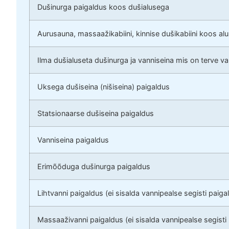
Dušinurga paigaldus koos dušialusega
Aurusauna, massaažikabiini, kinnise dušikabiini koos al
Ilma dušialuseta dušinurga ja vanniseina mis on terve v
Uksega dušiseina (nišiseina) paigaldus
Statsionaarse dušiseina paigaldus
Vanniseina paigaldus
Erimõõduga dušinurga paigaldus
Lihtvanni paigaldus (ei sisalda vannipealse segisti paiga
Massaaživanni paigaldus (ei sisalda vannipealse segisti