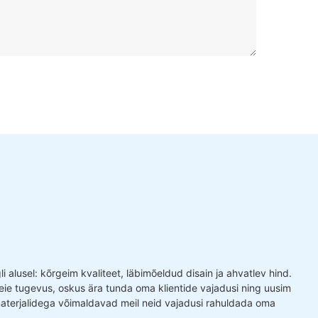
 alusel: kõrgeim kvaliteet, läbimõeldud disain ja ahvatlev hind.
ie tugevus, oskus ära tunda oma klientide vajadusi ning uusim
terjalidega võimaldavad meil neid vajadusi rahuldada oma