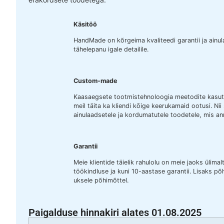
Käsitöö
HandMade on kõrgeima kvaliteedi garantii ja ainu
tähelepanu igale detailile.
Custom-made
Kaasaegsete tootmistehnoloogia meetodite kasuta
meil täita ka kliendi kõige keerukamaid ootusi. Ni
ainulaadsetele ja kordumatutele toodetele, mis an
Garantii
Meie klientide täielik rahulolu on meie jaoks ülim
töökindluse ja kuni 10-aastase garantii. Lisaks põ
uksele põhimõttel.
Paigalduse hinnakiri alates 01.08.2025