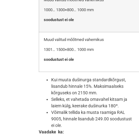
1000… 1300×800… 1000 mm
soodustust ei ole
Muud valitud mõõtmed vahemikus
1301… 1500×800… 1000 mm
soodustust ei ole
Kui muuta dušinurga standardkõrgust,
lisandub hinnale 15%. Maksimaalseks
kõrguseks on 2150 mm.
Selleks, et vahetada omavahel kitsam ja
laiem külg, keerake dušinurka 180º.
Võimalik tellida ka musta raamiga RAL
9005, hinnale lisandub 249.00 soodustust
ei ole.
Vaadake ka: