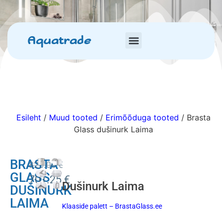
Aquatrade
Esileht
/
Muud tooted
/
Erimõõduga tooted
/ Brasta
Glass dušinurk Laima
BRASTA
825.00
€
GLASS
701.25
€
Dušinurk Laima
DUŠINURK
LAIMA
Klaaside palett – BrastaGlass.ee