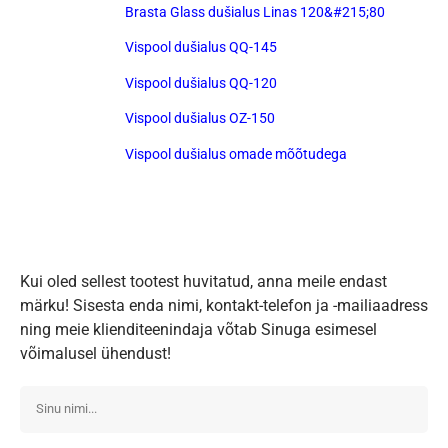
Brasta Glass dušialus Linas 120&#215;80
Vispool dušialus QQ-145
Vispool dušialus QQ-120
Vispool dušialus OZ-150
Vispool dušialus omade mõõtudega
Kui oled sellest tootest huvitatud, anna meile endast
märku! Sisesta enda nimi, kontakt-telefon ja -mailiaadress
ning meie klienditeenindaja võtab Sinuga esimesel
võimalusel ühendust!