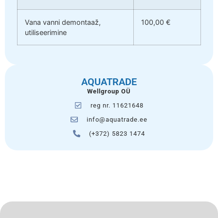
Vana vanni demontaaž,
100,00 €
utiliseerimine
AQUATRADE
Wellgroup OÜ
reg nr. 11621648
info@aquatrade.ee
(+372) 5823 1474