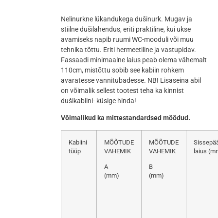
Nelinurkne lükandukega dušinurk. Mugav ja
stiilne dušilahendus, eriti praktiline, kui ukse
avamiseks napib ruumi WC-mooduli või muu
tehnika tõttu. Eriti hermeetiline ja vastupidav.
Fassaadi minimaalne laius peab olema vähemalt
110cm, mistõttu sobib see kabiin rohkem
avaratesse vannitubadesse. NB! Lisaseina abil
on võimalik sellest tootest teha ka kinnist
dušikabiini- küsige hinda!
Võimalikud ka mittestandardsed mõõdud.
Kabiini
MÕÕTUDE
MÕÕTUDE
Sissepä
tüüp
VAHEMIK
VAHEMIK
laius (m
A
B
(mm)
(mm)