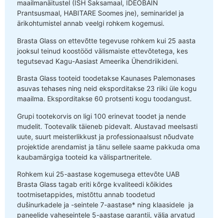
maailmanäitustel (ISH Saksamaal, IDEOBAIN
Prantsusmaal, HABITARE Soomes jne), seminaridel ja
ärikohtumistel annab veelgi rohkem kogemusi.
Brasta Glass on ettevõtte tegevuse rohkem kui 25 aasta
jooksul teinud koostööd välismaiste ettevõtetega, kes
tegutsevad Kagu-Aasiast Ameerika Ühendriikideni.
Brasta Glass tooteid toodetakse Kaunases Palemonases
asuvas tehases ning neid eksporditakse 23 riiki üle kogu
maailma. Eksporditakse 60 protsenti kogu toodangust.
Grupi tootekorvis on ligi 100 erinevat toodet ja nende
mudelit. Tootevalik täieneb pidevalt. Alustavad meelsasti
uute, suurt meisterlikkust ja professionaalsust nõudvate
projektide arendamist ja tänu sellele saame pakkuda oma
kaubamärgiga tooteid ka välispartneritele.
Rohkem kui 25-aastase kogemusega ettevõte UAB
Brasta Glass tagab eriti kõrge kvaliteedi kõikides
tootmisetappides, mistõttu annab toodetud
dušinurkadele ja -seintele 7-aastase* ning klaasidele ja
paneelide vaheseintele 5-aastase garantii, välja arvatud