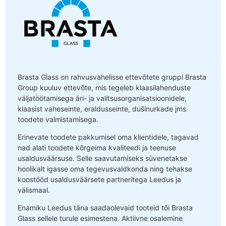
Brasta Glass on rahvusvahelisse ettevõtete gruppi Brasta
Group kuuluv ettevõte, mis tegeleb klaasilahenduste
väljatöötamisega äri- ja valitsusorganisatsioonidele,
klaasist vaheseinte, eraldusseinte, dušinurkade jms
toodete valmistamisega.
Erinevate toodete pakkumisel oma klientidele, tagavad
nad alati toodete kõrgeima kvaliteedi ja teenuse
usaldusväärsuse. Selle saavutamiseks süvenetakse
hoolikalt igasse oma tegevusvaldkonda ning tehakse
koostööd usaldusväärsete partneritega Leedus ja
välismaal.
Enamiku Leedus täna saadaolevaid tooteid tõi Brasta
Glass sellele turule esimestena. Aktiivne osalemine