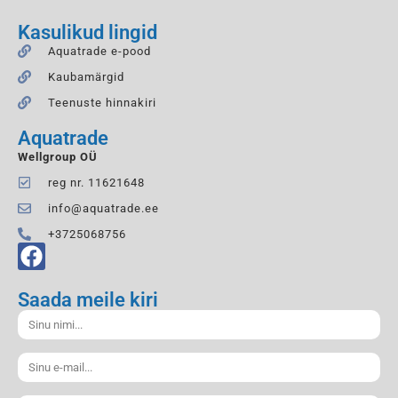
Kasulikud lingid
Aquatrade e-pood
Kaubamärgid
Teenuste hinnakiri
Aquatrade
Wellgroup OÜ
reg nr. 11621648
info@aquatrade.ee
+3725068756
Saada meile kiri