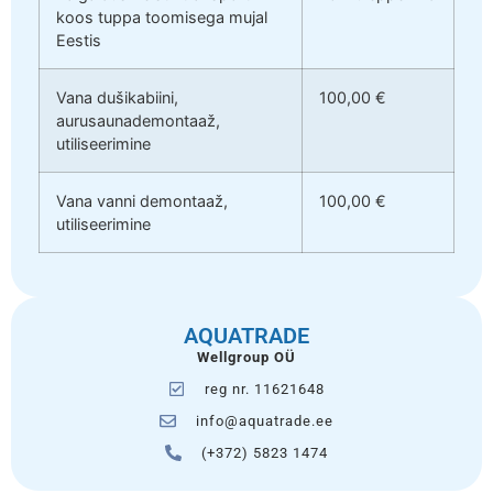
koos tuppa toomisega mujal
Eestis
Vana dušikabiini,
100,00 €
aurusaunademontaaž,
utiliseerimine
Vana vanni demontaaž,
100,00 €
utiliseerimine
AQUATRADE
Wellgroup OÜ
reg nr. 11621648
info@aquatrade.ee
(+372) 5823 1474