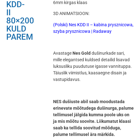
KDD-
6mm kirgas klaas
II
3D ANIMATSIOON:
80×200
(Polski) Nes KDD II – kabina prysznicowa,
KULD
szyba prysznicowa | Radaway
PAREM
Avastage
Nes Gold
dušinurkade sari,
mille elegantsed kuldsed detailid lisavad
luksusliku puudutuse igasse vannituppa.
Täiuslik viimistlus, kaasaegne disain ja
vastupidavus.
NES dušiuste abil saab moodustada
erinevate mõõtudega dušinurga, palume
tellimusel jälgida kumma poole uks on
ja mis mõõtu soovite. Liikumatut klaasi
saab ka tellida soovitud mõõduga,
palume tellimusel ära märkida.