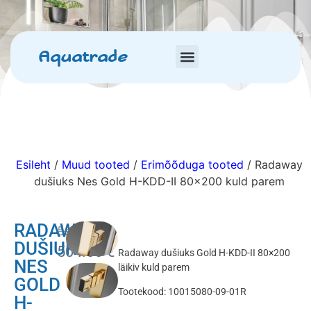
Aquatrade
Esileht
/
Muud tooted
/
Erimõõduga tooted
/ Radaway
dušiuks Nes Gold H-KDD-II 80×200 kuld parem
RADAWAY
560.00
€
DUŠIUKS
504.00
€
Radaway dušiuks Gold H-KDD-II 80×200
NES
läikiv kuld parem
GOLD
Tootekood: 10015080-09-01R
H-