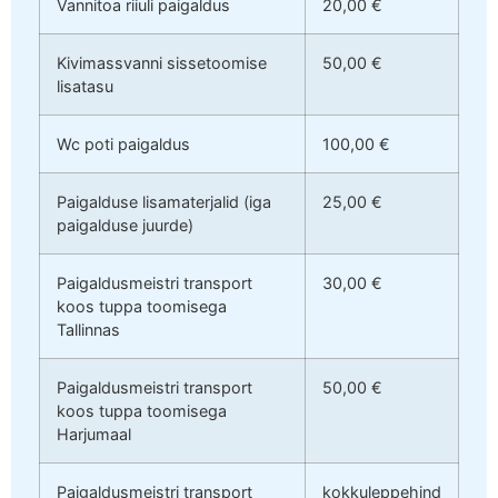
Vannitoa riiuli paigaldus
20,00 €
Kivimassvanni sissetoomise
50,00 €
lisatasu
Wc poti paigaldus
100,00 €
Paigalduse lisamaterjalid (iga
25,00 €
paigalduse juurde)
Paigaldusmeistri transport
30,00 €
koos tuppa toomisega
Tallinnas
Paigaldusmeistri transport
50,00 €
koos tuppa toomisega
Harjumaal
Paigaldusmeistri transport
kokkuleppehind