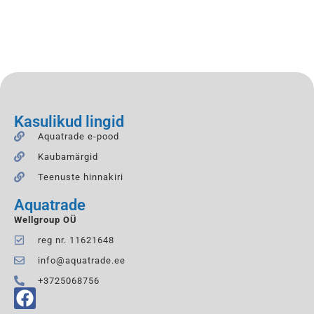
Kasulikud lingid
Aquatrade e-pood
Kaubamärgid
Teenuste hinnakiri
Aquatrade
Wellgroup OÜ
reg nr. 11621648
info@aquatrade.ee
+3725068756