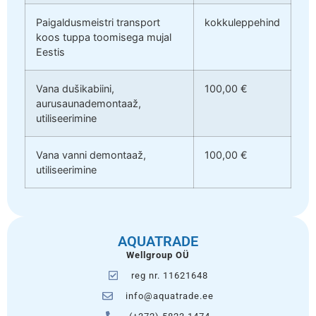
Paigaldusmeistri transport
kokkuleppehind
koos tuppa toomisega mujal
Eestis
Vana dušikabiini,
100,00 €
aurusaunademontaaž,
utiliseerimine
Vana vanni demontaaž,
100,00 €
utiliseerimine
AQUATRADE
Wellgroup OÜ
reg nr. 11621648
info@aquatrade.ee