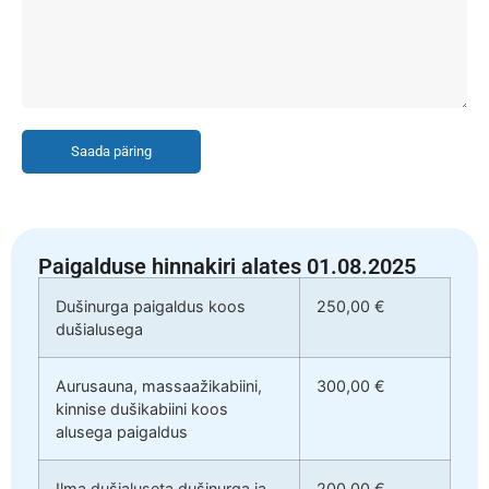
Saada päring
Paigalduse hinnakiri alates 01.08.2025
Dušinurga paigaldus koos
250,00 €
dušialusega
Aurusauna, massaažikabiini,
300,00 €
kinnise dušikabiini koos
alusega paigaldus
Ilma dušialuseta dušinurga ja
200,00 €