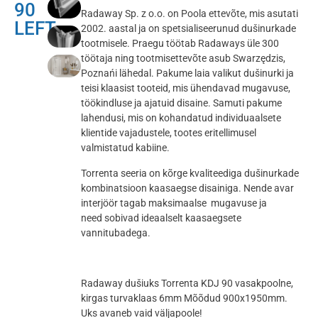
90
Radaway Sp. z o.o. on Poola ettevõte, mis asutati
LEFT
2002. aastal ja on spetsialiseerunud dušinurkade
tootmisele. Praegu töötab Radaways üle 300
töötaja ning tootmisettevõte asub Swarzędzis,
Poznańi lähedal. Pakume laia valikut dušinurki ja
teisi klaasist tooteid, mis ühendavad mugavuse,
töökindluse ja ajatuid disaine. Samuti pakume
lahendusi, mis on kohandatud individuaalsete
klientide vajadustele, tootes eritellimusel
valmistatud kabiine.
Torrenta seeria on kõrge kvaliteediga dušinurkade
kombinatsioon kaasaegse disainiga. Nende avar
interjöör tagab maksimaalse mugavuse ja
need sobivad ideaalselt kaasaegsete
vannitubadega.
Radaway dušiuks Torrenta KDJ 90 vasakpoolne,
kirgas turvaklaas 6mm Mõõdud 900x1950mm.
Uks avaneb vaid väljapoole!