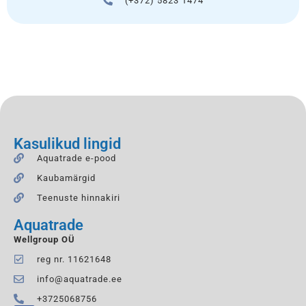
(+372) 5823 1474
Kasulikud lingid
Aquatrade e-pood
Kaubamärgid
Teenuste hinnakiri
Aquatrade
Wellgroup OÜ
reg nr. 11621648
info@aquatrade.ee
+3725068756