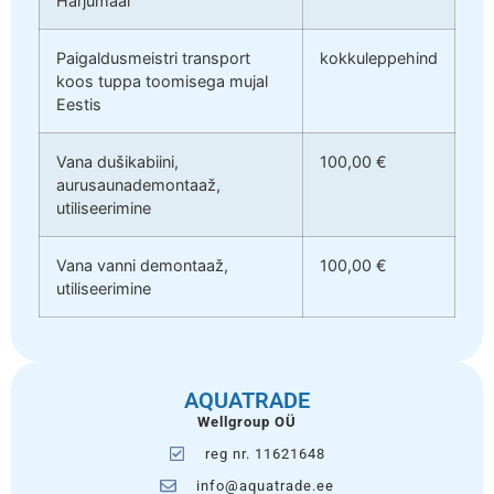
Harjumaal
Paigaldusmeistri transport
kokkuleppehind
koos tuppa toomisega mujal
Eestis
Vana dušikabiini,
100,00 €
aurusaunademontaaž,
utiliseerimine
Vana vanni demontaaž,
100,00 €
utiliseerimine
AQUATRADE
Wellgroup OÜ
reg nr. 11621648
info@aquatrade.ee