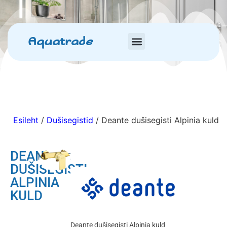
Aquatrade
Esileht
/
Dušisegistid
/ Deante dušisegisti Alpinia kuld
DEANTE
125.00
€
DUŠISEGISTI
ALPINIA
KULD
Deante dušisegisti Alpinia kuld