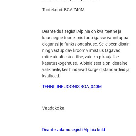
Tootekood: BGA Z40M
Deante dušisegisti Alpinia on kvaliteetne ja
kaasaegne toode, mis toob igasse vannituppa
elegantsi ja funktsionaalsuse. Selle peen disain
ning vastupidav kroom viimistlus tagavad
mitte ainult esteetilise, vaid ka pikaajalise
kasutuskogemuse. Alpinia seeria on ideaalne
valik neile, kes hindavad kõrgeid standardeid ja
kvaliteeti.
TEHNILINE JOONIS BGA_040M
Vaadake ka:
Deante valamusegisti Alpinia kuld