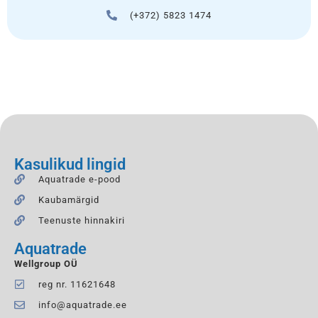
(+372) 5823 1474
Kasulikud lingid
Aquatrade e-pood
Kaubamärgid
Teenuste hinnakiri
Aquatrade
Wellgroup OÜ
reg nr. 11621648
info@aquatrade.ee