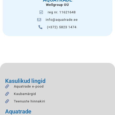
Wellgroup OÜ
reg nr. 11621648
info@aquatrade.ee
(+372) 5823 1474
Kasulikud lingid
Aquatrade e-pood
Kaubamärgid
Teenuste hinnakiri
Aquatrade