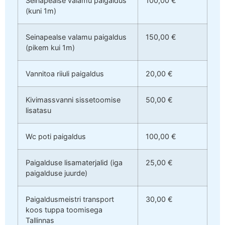
Seinapealse valamu paigaldus
100,00 €
(kuni 1m)
Seinapealse valamu paigaldus
150,00 €
(pikem kui 1m)
Vannitoa riiuli paigaldus
20,00 €
Kivimassvanni sissetoomise
50,00 €
lisatasu
Wc poti paigaldus
100,00 €
Paigalduse lisamaterjalid (iga
25,00 €
paigalduse juurde)
Paigaldusmeistri transport
30,00 €
koos tuppa toomisega
Tallinnas