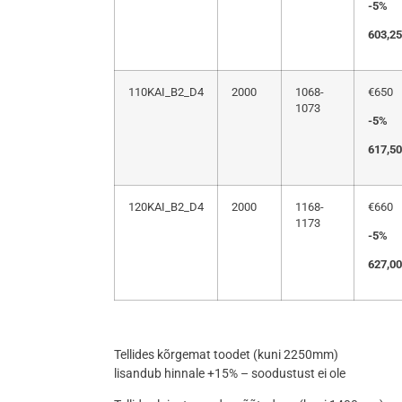
-5%
603,25
110KAI_B2_D4
2000
1068-
€650
1073
-5%
617,50
120KAI_B2_D4
2000
1168-
€660
1173
-5%
627,00
Tellides kõrgemat toodet (kuni 2250mm)
lisandub hinnale +15% – soodustust ei ole