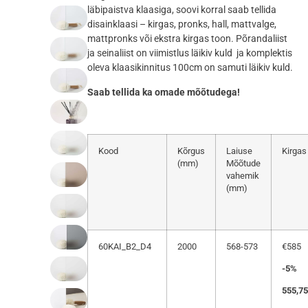
läbipaistva klaasiga, soovi korral saab tellida
disainklaasi – kirgas, pronks, hall, mattvalge,
mattpronks või ekstra kirgas toon. Põrandaliist
ja seinaliist on viimistlus läikiv kuld ja komplektis
oleva klaasikinnitus 100cm on samuti läikiv kuld.
Saab tellida ka omade mõõtudega!
Kood
Kõrgus
Laiuse
Kirgas
(mm)
Mõõtude
vahemik
(mm)
60KAI_B2_D4
2000
568-573
€585
-5%
555,75