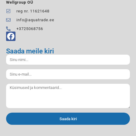
Wellgroup OÜ
reg nr. 11621648
info@aquatrade.ee
+3725068756
Saada meile kiri
Saada kiri