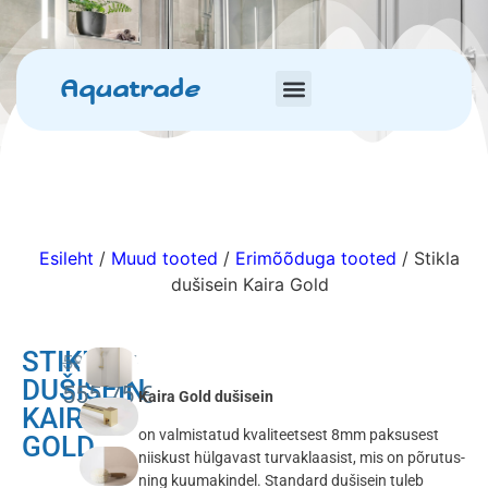
Aquatrade
Esileht
/
Muud tooted
/
Erimõõduga tooted
/ Stikla
dušisein Kaira Gold
STIKLA
585.00
€
DUŠISEIN
555.75
€
Kaira Gold dušisein
KAIRA
on valmistatud kvaliteetsest 8mm paksusest
GOLD
niiskust hülgavast turvaklaasist, mis on põrutus-
ning kuumakindel. Standard dušisein tuleb