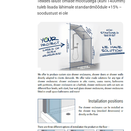
Tellides laiust omade mõõtudega (kuni 1400mm)
tuleb lisada lähimale standardmõõdule +15% –
soodustust ei ole