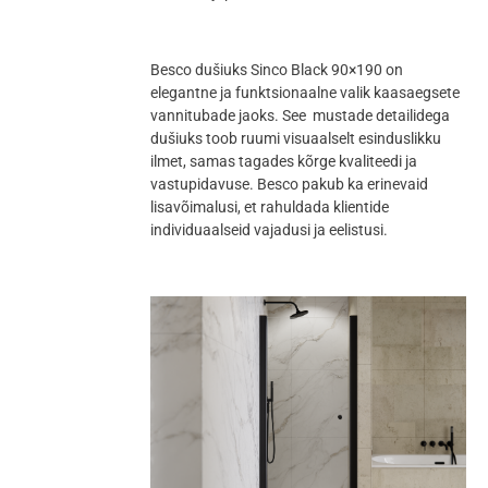
Besco dušiuks Sinco Black 90×190 on
elegantne ja funktsionaalne valik kaasaegsete
vannitubade jaoks. See mustade detailidega
dušiuks toob ruumi visuaalselt esinduslikku
ilmet, samas tagades kõrge kvaliteedi ja
vastupidavuse. Besco pakub ka erinevaid
lisavõimalusi, et rahuldada klientide
individuaalseid vajadusi ja eelistusi.