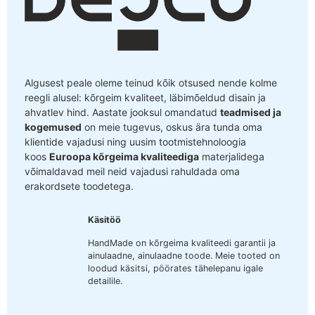
Algusest peale oleme teinud kõik otsused nende kolme
reegli alusel: kõrgeim kvaliteet, läbimõeldud disain ja
ahvatlev hind. Aastate jooksul omandatud
teadmised ja
kogemused
on meie tugevus, oskus ära tunda oma
klientide vajadusi ning uusim tootmistehnoloogia
koos
Euroopa kõrgeima kvaliteediga
materjalidega
võimaldavad meil neid vajadusi rahuldada oma
erakordsete toodetega.
Käsitöö
HandMade on kõrgeima kvaliteedi garantii ja
ainulaadne, ainulaadne toode. Meie tooted on
loodud käsitsi, pöörates tähelepanu igale
detailile.