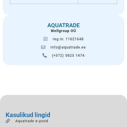
AQUATRADE
Wellgroup OÜ
reg nr. 11621648
info@aquatrade.ee
(+372) 5823 1474
Kasulikud lingid
Aquatrade e-pood