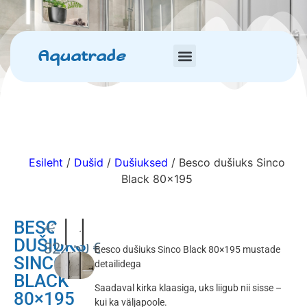
Aquatrade
Esileht
/
Dušid
/
Dušiuksed
/ Besco dušiuks Sinco
Black 80×195
BESCO
430.00
€
DUŠIUKS
322.50
€
Besco dušiuks Sinco Black 80×195 mustade
SINCO
detailidega
BLACK
Saadaval kirka klaasiga, uks liigub nii sisse –
80×195
kui ka väljapoole.