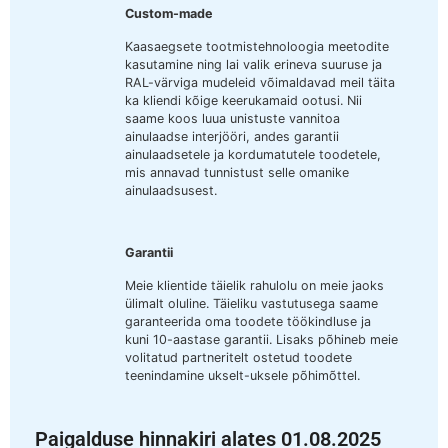
Custom-made
Kaasaegsete tootmistehnoloogia meetodite
kasutamine ning lai valik erineva suuruse ja
RAL-värviga mudeleid võimaldavad meil täita
ka kliendi kõige keerukamaid ootusi. Nii
saame koos luua unistuste vannitoa
ainulaadse interjööri, andes garantii
ainulaadsetele ja kordumatutele toodetele,
mis annavad tunnistust selle omanike
ainulaadsusest.
Garantii
Meie klientide täielik rahulolu on meie jaoks
ülimalt oluline. Täieliku vastutusega saame
garanteerida oma toodete töökindluse ja
kuni 10-aastase garantii. Lisaks põhineb meie
volitatud partneritelt ostetud toodete
teenindamine ukselt-uksele põhimõttel.
Paigalduse hinnakiri alates 01.08.2025