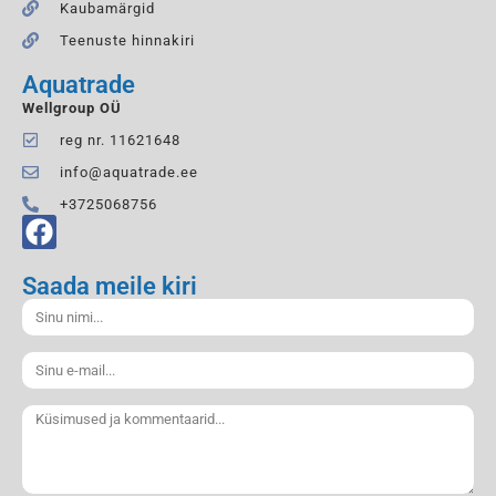
Kaubamärgid
Teenuste hinnakiri
Aquatrade
Wellgroup OÜ
reg nr. 11621648
info@aquatrade.ee
+3725068756
Saada meile kiri