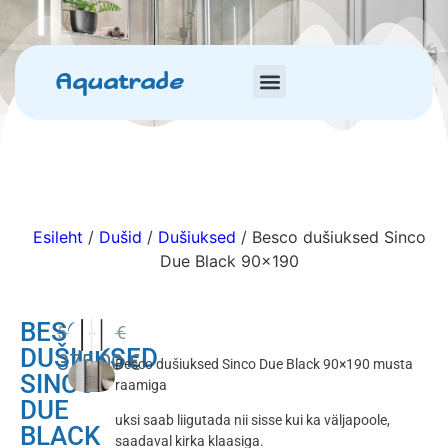
Aquatrade
Esileht
/
Dušid
/
Dušiuksed
/ Besco dušiuksed Sinco
Due Black 90×190
BESCO
500.00
€
DUŠIUKSED
375.00
€
Besco dušiuksed Sinco Due Black 90×190 musta
SINCO
raamiga
DUE
uksi saab liigutada nii sisse kui ka väljapoole,
BLACK
saadaval kirka klaasiga.