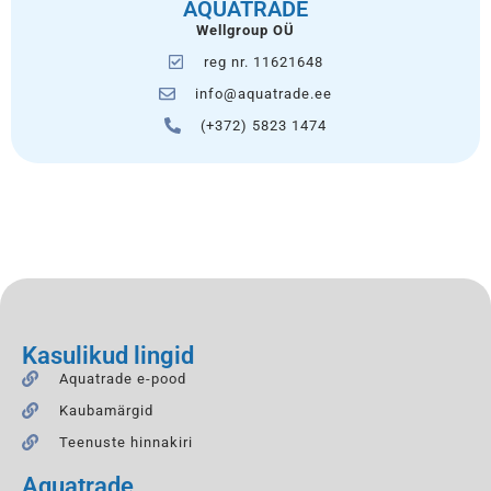
AQUATRADE
Wellgroup OÜ
reg nr. 11621648
info@aquatrade.ee
(+372) 5823 1474
Kasulikud lingid
Aquatrade e-pood
Kaubamärgid
Teenuste hinnakiri
Aquatrade