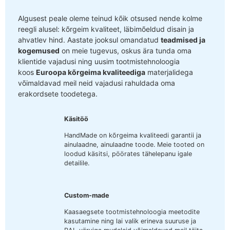
Algusest peale oleme teinud kõik otsused nende kolme
reegli alusel: kõrgeim kvaliteet, läbimõeldud disain ja
ahvatlev hind. Aastate jooksul omandatud
teadmised ja
kogemused
on meie tugevus, oskus ära tunda oma
klientide vajadusi ning uusim tootmistehnoloogia
koos
Euroopa kõrgeima kvaliteediga
materjalidega
võimaldavad meil neid vajadusi rahuldada oma
erakordsete toodetega.
Käsitöö
HandMade on kõrgeima kvaliteedi garantii ja
ainulaadne, ainulaadne toode. Meie tooted on
loodud käsitsi, pöörates tähelepanu igale
detailile.
Custom-made
Kaasaegsete tootmistehnoloogia meetodite
kasutamine ning lai valik erineva suuruse ja