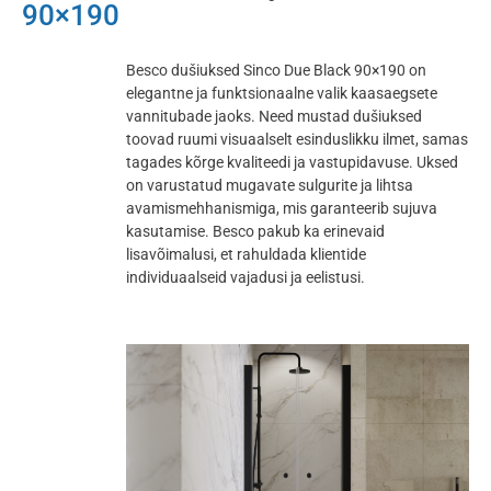
90×190
Besco dušiuksed Sinco Due Black 90×190 on
elegantne ja funktsionaalne valik kaasaegsete
vannitubade jaoks. Need mustad dušiuksed
toovad ruumi visuaalselt esinduslikku ilmet, samas
tagades kõrge kvaliteedi ja vastupidavuse. Uksed
on varustatud mugavate sulgurite ja lihtsa
avamismehhanismiga, mis garanteerib sujuva
kasutamise. Besco pakub ka erinevaid
lisavõimalusi, et rahuldada klientide
individuaalseid vajadusi ja eelistusi.