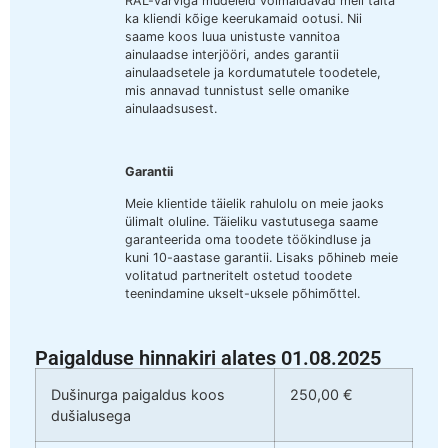
RAL-värviga mudeleid võimaldavad meil täita
ka kliendi kõige keerukamaid ootusi. Nii
saame koos luua unistuste vannitoa
ainulaadse interjööri, andes garantii
ainulaadsetele ja kordumatutele toodetele,
mis annavad tunnistust selle omanike
ainulaadsusest.
Garantii
Meie klientide täielik rahulolu on meie jaoks
ülimalt oluline. Täieliku vastutusega saame
garanteerida oma toodete töökindluse ja
kuni 10-aastase garantii. Lisaks põhineb meie
volitatud partneritelt ostetud toodete
teenindamine ukselt-uksele põhimõttel.
Paigalduse hinnakiri alates 01.08.2025
Dušinurga paigaldus koos
250,00 €
dušialusega