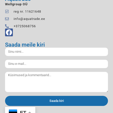
Wellgroup OÜ
reg nr. 11621648
info@aquatrade.ee
+3725068756
Saada meile kiri
Saada kiri
ET