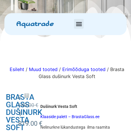
Aquatrade
Esileht
/
Muud tooted
/
Erimõõduga tooted
/ Brasta
Glass dušinurk Vesta Soft
BRASTA
2
GLASS
140.00
€
Dušinurk Vesta Soft
DUŠINURK
1
Klaaside palett – BrastaGlass.ee
VESTA
819.00
€
SOFT
Nelinurkne lükandustega ilma raamita