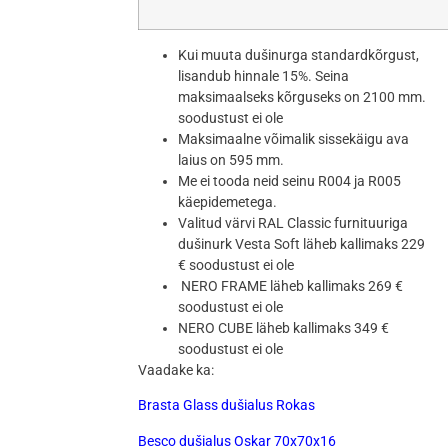
Kui muuta dušinurga standardkõrgust,
lisandub hinnale 15%. Seina
maksimaalseks kõrguseks on 2100 mm.
soodustust ei ole
Maksimaalne võimalik sissekäigu ava
laius on 595 mm.
Me ei tooda neid seinu R004 ja R005
käepidemetega.
Valitud värvi RAL Classic furnituuriga
dušinurk Vesta Soft läheb kallimaks 229
€ soodustust ei ole
NERO FRAME läheb kallimaks 269 €
soodustust ei ole
NERO CUBE läheb kallimaks 349 €
soodustust ei ole
Vaadake ka:
Brasta Glass dušialus Rokas
Besco dušialus Oskar 70x70x16