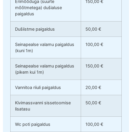
Erimõõduga (suurte
150,00 €
mõõtmetega) dušialuse
paigaldus
Dušiistme paigaldus
50,00 €
Seinapealse valamu paigaldus
100,00 €
(kuni 1m)
Seinapealse valamu paigaldus
150,00 €
(pikem kui 1m)
Vannitoa riiuli paigaldus
20,00 €
Kivimassvanni sissetoomise
50,00 €
lisatasu
Wc poti paigaldus
100,00 €