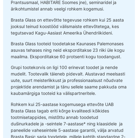
Prantsusmaal, HABITARE Soomes jne), seminaridel ja
ärikohtumistel annab veelgi rohkem kogemusi.
Brasta Glass on ettevõtte tegevuse rohkem kui 25 aasta
jooksul teinud koostööd välismaiste ettevõtetega, kes
tegutsevad Kagu-Aasiast Ameerika Ühendriikideni.
Brasta Glass tooteid toodetakse Kaunases Palemonases
asuvas tehases ning neid eksporditakse 23 riiki üle kogu
maailma. Eksporditakse 60 protsenti kogu toodangust.
Grupi tootekorvis on ligi 100 erinevat toodet ja nende
mudelit. Tootevalik täieneb pidevalt. Alustavad meelsasti
uute, suurt meisterlikkust ja professionaalsust nõudvate
projektide arendamist ja tänu sellele saame pakkuda oma
kaubamärgiga tooteid ka välispartneritele.
Rohkem kui 25-aastase kogemusega ettevõte UAB
Brasta Glass tagab eriti kõrge kvaliteedi kõikides
tootmisetappides, mistõttu annab toodetud
dušinurkadele ja -seintele 7-aastase* ning klaasidele ja
paneelide vaheseintele 5-aastase garantii, välja arvatud
Brasta Basic sarja toodetele, millele kehtib standardne 2-