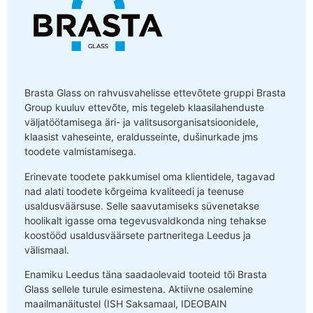
Brasta Glass on rahvusvahelisse ettevõtete gruppi Brasta
Group kuuluv ettevõte, mis tegeleb klaasilahenduste
väljatöötamisega äri- ja valitsusorganisatsioonidele,
klaasist vaheseinte, eraldusseinte, dušinurkade jms
toodete valmistamisega.
Erinevate toodete pakkumisel oma klientidele, tagavad
nad alati toodete kõrgeima kvaliteedi ja teenuse
usaldusväärsuse. Selle saavutamiseks süvenetakse
hoolikalt igasse oma tegevusvaldkonda ning tehakse
koostööd usaldusväärsete partneritega Leedus ja
välismaal.
Enamiku Leedus täna saadaolevaid tooteid tõi Brasta
Glass sellele turule esimestena. Aktiivne osalemine
maailmanäitustel (ISH Saksamaal, IDEOBAIN