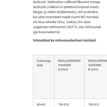
dušinurk. Nelinurkne rullikutel liikuvate ustega
dušinurk (rullikud on peidetud korpuse sisse).
Mugav ja stiilne dušilahendus, eriti praktiline,
kui ukse avamiseks napib ruumi WC-mooduli
või muu tehnika tõttu. Vaikne, õrn ukse
sulgemise mehhanism (SOFT), mis rõõmustab
igal kasutuskorral.
Võimalikud ka mittestandardsed mõõdud.
Dušinurga
REGULEERIMISE
REGULEERIM
tüüp
VAHEMIK
VAHEMIK
A (mm)
B (mm)
80×80
790-810
790-810