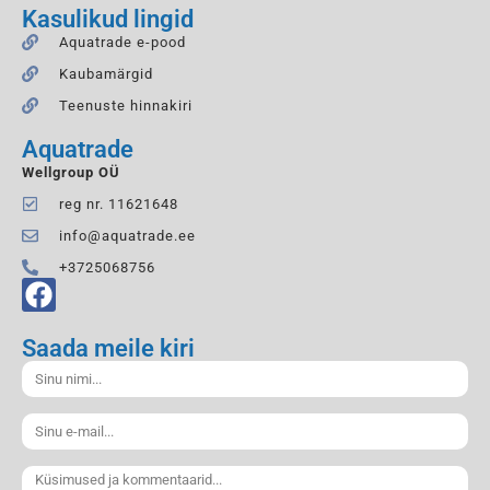
Kasulikud lingid
Aquatrade e-pood
Kaubamärgid
Teenuste hinnakiri
Aquatrade
Wellgroup OÜ
reg nr. 11621648
info@aquatrade.ee
+3725068756
Saada meile kiri