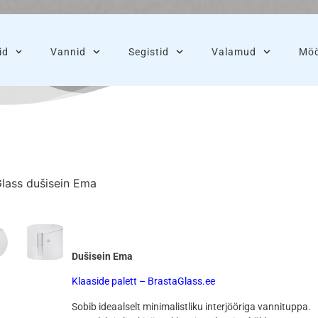
id
Vannid
Segistid
Valamud
Möö
Glass dušisein Ema
Dušisein Ema
Klaaside palett – BrastaGlass.ee
Sobib ideaalselt minimalistliku interjööriga vannituppa.