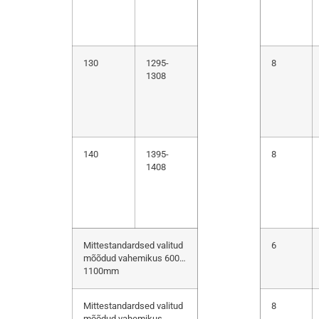
130
1295-
8
1308
140
1395-
8
1408
Mittestandardsed valitud
6
mõõdud vahemikus 600…
1100mm
Mittestandardsed valitud
8
mõõdud vahemikus