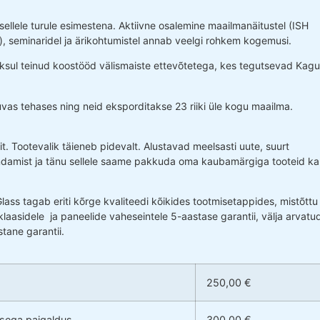
ellele turule esimestena. Aktiivne osalemine maailmanäitustel (ISH
seminaridel ja ärikohtumistel annab veelgi rohkem kogemusi.
oksul teinud koostööd välismaiste ettevõtetega, kes tegutsevad Kagu
as tehases ning neid eksporditakse 23 riiki üle kogu maailma.
it. Tootevalik täieneb pidevalt. Alustavad meelsasti uute, suurt
rendamist ja tänu sellele saame pakkuda oma kaubamärgiga tooteid ka
s tagab eriti kõrge kvaliteedi kõikides tootmisetappides, mistõttu
laasidele ja paneelide vaheseintele 5-aastase garantii, välja arvatu
stane garantii.
250,00 €
usega paigaldus
300,00 €