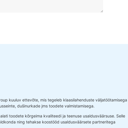
roup kuuluv ettevõte, mis tegeleb klaasilahenduste väljatöötamisega
aldusseinte, dušinurkade jms toodete valmistamisega.
alati toodete kõrgeima kvaliteedi ja teenuse usaldusväärsuse. Selle
ldkonda ning tehakse koostööd usaldusväärsete partneritega