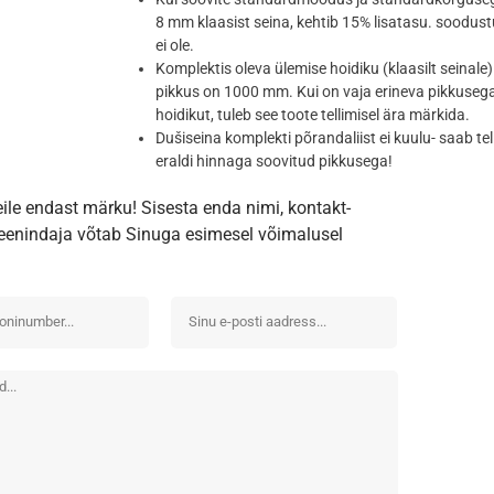
8 mm klaasist seina, kehtib 15% lisatasu. soodust
ei ole.
Komplektis oleva ülemise hoidiku (klaasilt seinale)
pikkus on 1000 mm. Kui on vaja erineva pikkuseg
hoidikut, tuleb see toote tellimisel ära märkida.
Dušiseina komplekti põrandaliist ei kuulu- saab tel
eraldi hinnaga soovitud pikkusega!
eile endast märku! Sisesta enda nimi, kontakt-
iteenindaja võtab Sinuga esimesel võimalusel