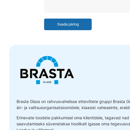
Saada päring
Brasta Glass on rahvusvahelisse ettevõtete gruppi Brasta G
äri- ja valitsusorganisatsioonidele, klaasist vaheseinte, er
Erinevate toodete pakkumisel oma klientidele, tagavad nad 
saavutamiseks süvenetakse hoolikalt igasse oma tegevusva
Leedus ja välismaal.