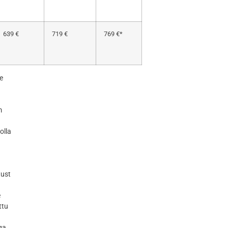
639 €
719 €
769 €*
e
m
olla
tust
e
ttu
ga