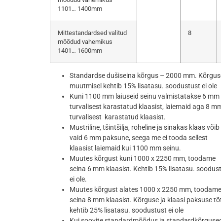
1101… 1400mm
Mittestandardsed valitud
8
mõõdud vahemikus
1401… 1600mm
Standardse dušiseina kõrgus – 2000 mm. Kõrgus
muutmisel kehtib 15% lisatasu. soodustust ei ole
Kuni 1100 mm laiuseid seinu valmistatakse 6 mm
turvalisest karastatud klaasist, laiemaid aga 8 m
turvalisest karastatud klaasist.
Mustriline, tšintšilja, roheline ja sinakas klaas võib 
vaid 6 mm paksune, seega me ei tooda sellest
klaasist laiemaid kui 1100 mm seinu.
Muutes kõrgust kuni 1000 x 2250 mm, toodame
seina 6 mm klaasist. Kehtib 15% lisatasu. soodus
ei ole.
Muutes kõrgust alates 1000 x 2250 mm, toodam
seina 8 mm klaasist. Kõrguse ja klaasi paksuse tõ
kehtib 25% lisatasu. soodustust ei ole
Kui soovite standardmõõdus ja standardkõrguse