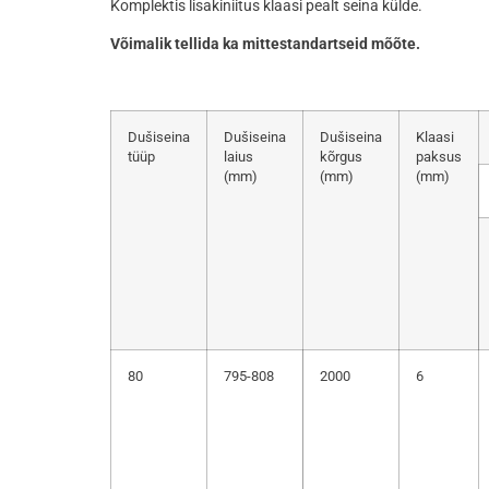
Komplektis lisakiniitus klaasi pealt seina külde.
Võimalik tellida ka mittestandartseid mõõte.
Dušiseina
Dušiseina
Dušiseina
Klaasi
tüüp
laius
kõrgus
paksus
(mm)
(mm)
(mm)
80
795-808
2000
6