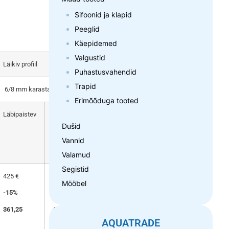
Sifoonid ja klapid
Peeglid
Käepidemed
Valgustid
Läikiv profiil
Puhastusvahendid
Trapid
6/8 mm karastatud turvaklaas
Erimõõduga tooted
Läbipaistev
Tumendatud
Mustriline,
pruunikaks,
satiin,
Dušid
halliks
tšintšilja,
Vannid
sinakas,
rohekas
Valamud
Segistid
425 €
515 €
570 €
Mööbel
-15%
-15%
-15%
361,25
437,75
484,50
AQUATRADE