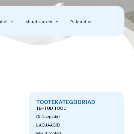
bel
Muud tooted
Paigaldus
TOOTEKATEGOORIAD
TEHTUD TÖÖD
Dušisegistid
LAOJÄÄGID
Muud tooted