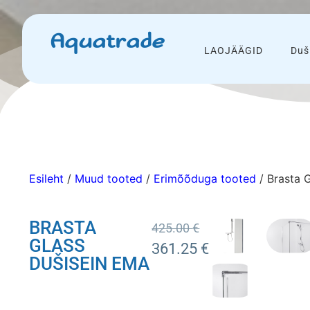
Aquatrade
LAOJÄÄGID
Duš
Esileht
/
Muud tooted
/
Erimõõduga tooted
/ Brasta 
BRASTA
425.00
€
GLASS
361.25
€
DUŠISEIN EMA