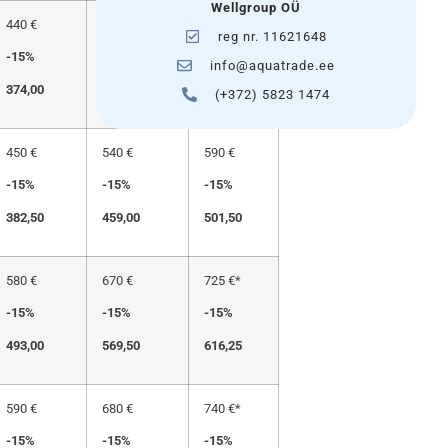
Wellgroup OÜ
440 €
530 €
580 €
reg nr. 11621648
-15%
-15%
-15%
info@aquatrade.ee
374,00
450,50
493,00
(+372) 5823 1474
450 €
540 €
590 €
-15%
-15%
-15%
382,50
459,00
501,50
580 €
670 €
725 €*
-15%
-15%
-15%
493,00
569,50
616,25
590 €
680 €
740 €*
-15%
-15%
-15%