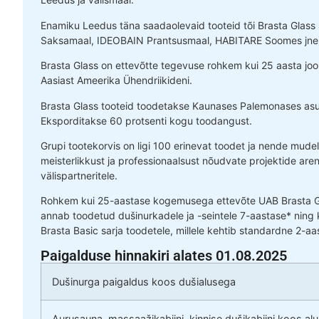
Enamiku Leedus täna saadaolevaid tooteid tõi Brasta Glass s
Saksamaal, IDEOBAIN Prantsusmaal, HABITARE Soomes jne), 
Brasta Glass on ettevõtte tegevuse rohkem kui 25 aasta jo
Aasiast Ameerika Ühendriikideni.
Brasta Glass tooteid toodetakse Kaunases Palemonases asuv
Eksporditakse 60 protsenti kogu toodangust.
Grupi tootekorvis on ligi 100 erinevat toodet ja nende mudel
meisterlikkust ja professionaalsust nõudvate projektide a
välispartneritele.
Rohkem kui 25-aastase kogemusega ettevõte UAB Brasta Glas
annab toodetud dušinurkadele ja -seintele 7-aastase* ning k
Brasta Basic sarja toodetele, millele kehtib standardne 2-aa
Paigalduse hinnakiri alates 01.08.2025
Dušinurga paigaldus koos dušialusega
Aurusauna, massaažikabiini, kinnise dušikabiini koos al