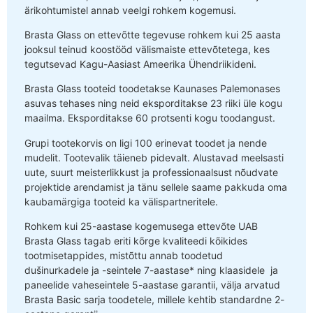
ärikohtumistel annab veelgi rohkem kogemusi.
Brasta Glass on ettevõtte tegevuse rohkem kui 25 aasta
jooksul teinud koostööd välismaiste ettevõtetega, kes
tegutsevad Kagu-Aasiast Ameerika Ühendriikideni.
Brasta Glass tooteid toodetakse Kaunases Palemonases
asuvas tehases ning neid eksporditakse 23 riiki üle kogu
maailma. Eksporditakse 60 protsenti kogu toodangust.
Grupi tootekorvis on ligi 100 erinevat toodet ja nende
mudelit. Tootevalik täieneb pidevalt. Alustavad meelsasti
uute, suurt meisterlikkust ja professionaalsust nõudvate
projektide arendamist ja tänu sellele saame pakkuda oma
kaubamärgiga tooteid ka välispartneritele.
Rohkem kui 25-aastase kogemusega ettevõte UAB
Brasta Glass tagab eriti kõrge kvaliteedi kõikides
tootmisetappides, mistõttu annab toodetud
dušinurkadele ja -seintele 7-aastase* ning klaasidele ja
paneelide vaheseintele 5-aastase garantii, välja arvatud
Brasta Basic sarja toodetele, millele kehtib standardne 2-