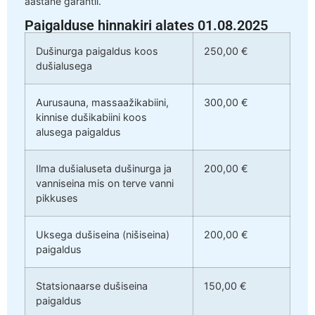
aastane garantii.
Paigalduse hinnakiri alates 01.08.2025
Dušinurga paigaldus koos
250,00 €
dušialusega
Aurusauna, massaažikabiini,
300,00 €
kinnise dušikabiini koos
alusega paigaldus
Ilma dušialuseta dušinurga ja
200,00 €
vanniseina mis on terve vanni
pikkuses
Uksega dušiseina (nišiseina)
200,00 €
paigaldus
Statsionaarse dušiseina
150,00 €
paigaldus