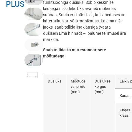
PLUS
funktsiooniga dušiuks. Sobib keskmise
laiusega niššidele. Uks avaneb mõlemas
suunas. Sobib eriti hästi siis, kui läheduses on
käterätikuivati ​​või kraanikauss. Laiema niši
jaoks, saab tellida lisaklaasiga (vaata
dušisein Ema hinnad) – palume tellimusel ära
märkida.
Saab tellida ka mittestandartsete
mõõtudega
Dušiuks
Mõõtude
Dušiukse
Läikiv p
vahemik
kõrgus
(mm)
(mm)
Karasta
Kirgas
klaas