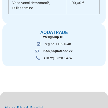
Vana vanni demontaaž,
100,00 €
utiliseerimine
AQUATRADE
Wellgroup OÜ
reg nr. 11621648
info@aquatrade.ee
(+372) 5823 1474