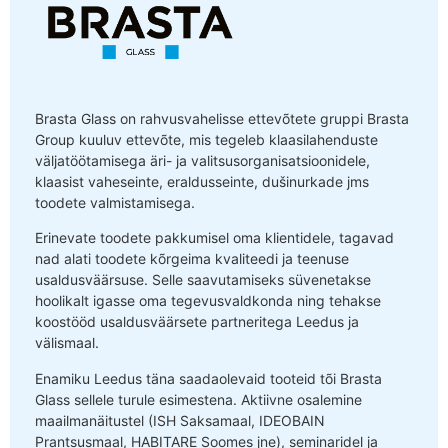
Brasta Glass on rahvusvahelisse ettevõtete gruppi Brasta
Group kuuluv ettevõte, mis tegeleb klaasilahenduste
väljatöötamisega äri- ja valitsusorganisatsioonidele,
klaasist vaheseinte, eraldusseinte, dušinurkade jms
toodete valmistamisega.
Erinevate toodete pakkumisel oma klientidele, tagavad
nad alati toodete kõrgeima kvaliteedi ja teenuse
usaldusväärsuse. Selle saavutamiseks süvenetakse
hoolikalt igasse oma tegevusvaldkonda ning tehakse
koostööd usaldusväärsete partneritega Leedus ja
välismaal.
Enamiku Leedus täna saadaolevaid tooteid tõi Brasta
Glass sellele turule esimestena. Aktiivne osalemine
maailmanäitustel (ISH Saksamaal, IDEOBAIN
Prantsusmaal, HABITARE Soomes jne), seminaridel ja