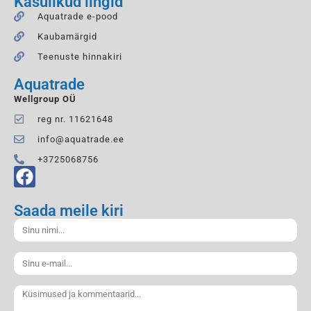
Kasulikud lingid
Aquatrade e-pood
Kaubamärgid
Teenuste hinnakiri
Aquatrade
Wellgroup OÜ
reg nr. 11621648
info@aquatrade.ee
+3725068756
Saada meile kiri