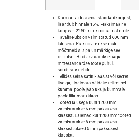
Kui muuta dušiseina standardkõrgust,
lisandub hinnale 15%. Maksimaalne
kõrgus – 2250 mm. soodustust ei ole
Tavaline uks on valmistatud 600 mm
laiusena. Kui soovite ukse muid
mõõtmeid siis palun märkige see
tellimisel. Hind arvutatakse nagu
mittestandardse toote puhul.
soodustust ei ole
Tellides seina satin klaasist või secret
lindiga, tingimata näidake tellimusel
kummal poole jääb uks ja kummale
poole liikumatu klaas.
Tooted laiusega kuni 1200 mm
valmistatakse 6 mm paksusest
klaasist. Laiemad kui 1200 mm tooted
valmistatakse 8 mm paksusest
klaasist, uksed 6 mm paksusest
klaasist.