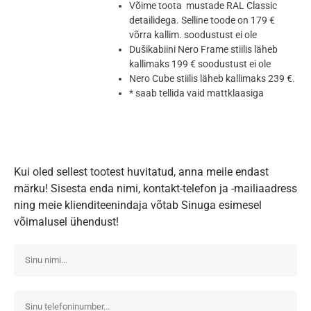
Võime toota mustade RAL Classic
detailidega. Selline toode on 179 €
võrra kallim. soodustust ei ole
Dušikabiini Nero Frame stiilis läheb
kallimaks 199 € soodustust ei ole
Nero Cube stiilis läheb kallimaks 239 €.
* saab tellida vaid mattklaasiga
Kui oled sellest tootest huvitatud, anna meile endast
märku! Sisesta enda nimi, kontakt-telefon ja -mailiaadress
ning meie klienditeenindaja võtab Sinuga esimesel
võimalusel ühendust!