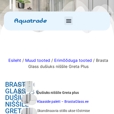
Aquatrade
Esileht
/
Muud tooted
/
Erimõõduga tooted
/ Brasta
Glass dušiuks niššile Greta Plus
BRASTA
625.00
€
GLASS
531.25
€
Dušiuks niššile Greta plus
DUŠIUKS
Klaaside palett – BrastaGlass.ee
NIŠŠILE
GRETA
Skandinaavia stiilis ukse tõstmise