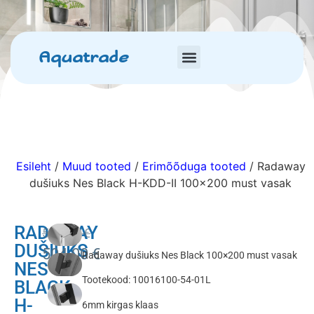
Aquatrade
Esileht
/
Muud tooted
/
Erimõõduga tooted
/ Radaway
dušiuks Nes Black H-KDD-II 100×200 must vasak
RADAWAY
560.00
€
DUŠIUKS
504.00
€
Radaway dušiuks Nes Black 100×200 must vasak
NES
Tootekood: 10016100-54-01L
BLACK
H-
6mm kirgas klaas