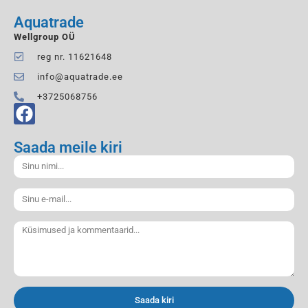
Aquatrade
Wellgroup OÜ
reg nr. 11621648
info@aquatrade.ee
+3725068756
Saada meile kiri
Saada kiri