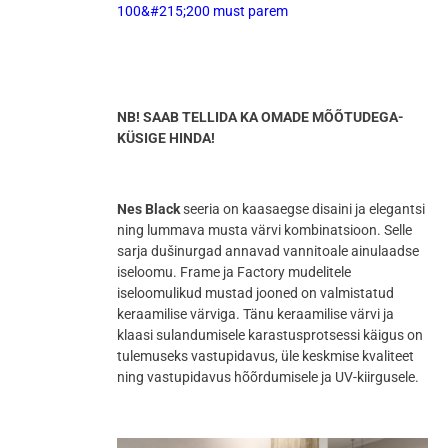
100&#215;200 must parem
NB! SAAB TELLIDA KA OMADE MÕÕTUDEGA-
KÜSIGE HINDA!
Nes Black
seeria on kaasaegse disaini ja elegantsi
ning lummava musta värvi kombinatsioon. Selle
sarja dušinurgad annavad vannitoale ainulaadse
iseloomu. Frame ja Factory mudelitele
iseloomulikud mustad jooned on valmistatud
keraamilise värviga. Tänu keraamilise värvi ja
klaasi sulandumisele karastusprotsessi käigus on
tulemuseks vastupidavus, üle keskmise kvaliteet
ning vastupidavus hõõrdumisele ja UV-kiirgusele.