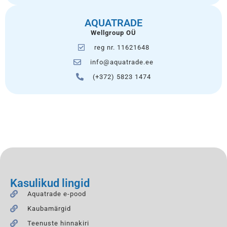
AQUATRADE
Wellgroup OÜ
reg nr. 11621648
info@aquatrade.ee
(+372) 5823 1474
Kasulikud lingid
Aquatrade e-pood
Kaubamärgid
Teenuste hinnakiri