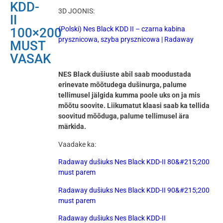
KDD-
3D JOONIS:
II
(Polski) Nes Black KDD II – czarna kabina
100×200
prysznicowa, szyba prysznicowa | Radaway
MUST
VASAK
NES Black dušiuste abil saab moodustada
erinevate mõõtudega dušinurga, palume
tellimusel jälgida kumma poole uks on ja mis
mõõtu soovite. Liikumatut klaasi saab ka tellida
soovitud mõõduga, palume tellimusel ära
märkida.
Vaadake ka:
Radaway dušiuks Nes Black KDD-II 80&#215;200
must parem
Radaway dušiuks Nes Black KDD-II 90&#215;200
must parem
Radaway dušiuks Nes Black KDD-II