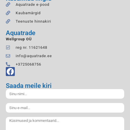
Aquatrade e-pood
Kaubamärgid
Teenuste hinnakiri
Aquatrade
Wellgroup OÜ
reg nr. 11621648
info@aquatrade.ee
+3725068756
Saada meile kiri