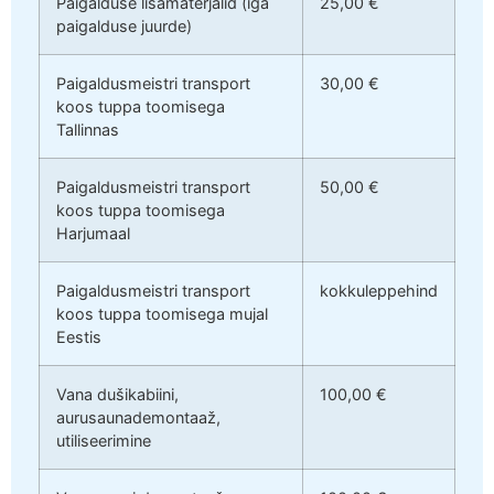
Paigalduse lisamaterjalid (iga
25,00 €
paigalduse juurde)
Paigaldusmeistri transport
30,00 €
koos tuppa toomisega
Tallinnas
Paigaldusmeistri transport
50,00 €
koos tuppa toomisega
Harjumaal
Paigaldusmeistri transport
kokkuleppehind
koos tuppa toomisega mujal
Eestis
Vana dušikabiini,
100,00 €
aurusaunademontaaž,
utiliseerimine