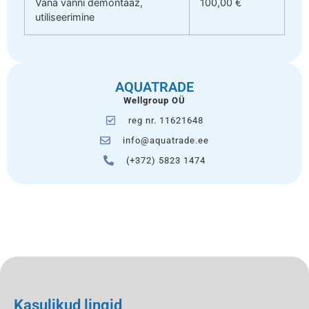
Vana vanni demontaaž,
100,00 €
utiliseerimine
AQUATRADE
Wellgroup OÜ
reg nr. 11621648
info@aquatrade.ee
(+372) 5823 1474
Kasulikud lingid