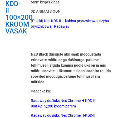
KDD-
6mm kirgas klaas
II
3D ANIMATSIOON:
100×200
(Polski) Nes KDD II – kabina prysznicowa, szyba
KROOM
prysznicowa | Radaway
VASAK
NES Black dušiuste abil saab moodustada
erinevate mõõtudega dušinurga, palume
tellimusel jälgida kumma poole uks on ja mis
mõõtu soovite. Liikumatut klaasi saab ka tellida
soovitud mõõduga, palume tellimusel ära
märkida.
Vaadake ka:
Radaway dušiuks Nes Chrome H-KDD-II
80&#215;200 kroom parem
Radaway dušiuks Nes Chrome H-KDD-II