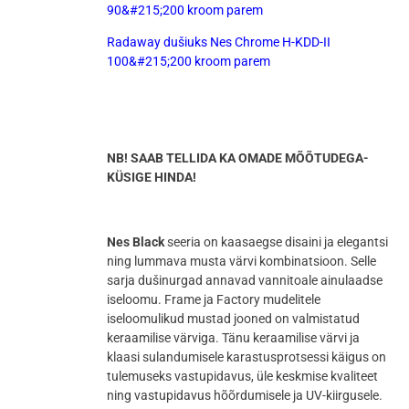
90&#215;200 kroom parem
Radaway dušiuks Nes Chrome H-KDD-II
100&#215;200 kroom parem
NB! SAAB TELLIDA KA OMADE MÕÕTUDEGA-
KÜSIGE HINDA!
Nes Black
seeria on kaasaegse disaini ja elegantsi
ning lummava musta värvi kombinatsioon. Selle
sarja dušinurgad annavad vannitoale ainulaadse
iseloomu. Frame ja Factory mudelitele
iseloomulikud mustad jooned on valmistatud
keraamilise värviga. Tänu keraamilise värvi ja
klaasi sulandumisele karastusprotsessi käigus on
tulemuseks vastupidavus, üle keskmise kvaliteet
ning vastupidavus hõõrdumisele ja UV-kiirgusele.