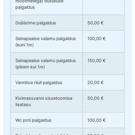
mõõtmetega) dušialuse
paigaldus
Dušiistme paigaldus
50,00 €
Seinapealse valamu paigaldus
100,00 €
(kuni 1m)
Seinapealse valamu paigaldus
150,00 €
(pikem kui 1m)
Vannitoa riiuli paigaldus
20,00 €
Kivimassvanni sissetoomise
50,00 €
lisatasu
Wc poti paigaldus
100,00 €