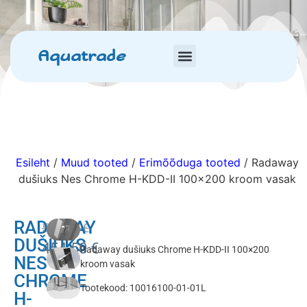
Aquatrade
Esileht
/
Muud tooted
/
Erimõõduga tooted
/ Radaway
dušiuks Nes Chrome H-KDD-II 100×200 kroom vasak
RADAWAY
505.00
€
DUŠIUKS
454.50
€
Radaway dušiuks Chrome H-KDD-II 100×200
NES
kroom vasak
CHROME
Tootekood: 10016100-01-01L
H-