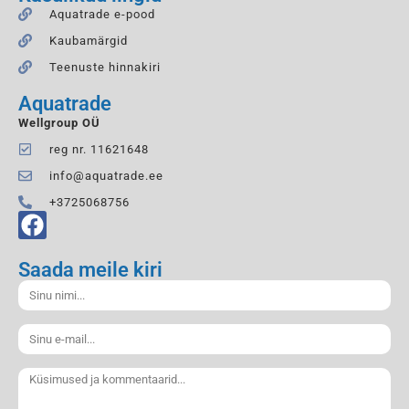
Aquatrade e-pood
Kaubamärgid
Teenuste hinnakiri
Aquatrade
Wellgroup OÜ
reg nr. 11621648
info@aquatrade.ee
+3725068756
Saada meile kiri