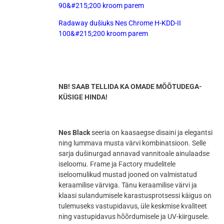
90&#215;200 kroom parem
Radaway dušiuks Nes Chrome H-KDD-II
100&#215;200 kroom parem
NB! SAAB TELLIDA KA OMADE MÕÕTUDEGA-
KÜSIGE HINDA!
Nes Black
seeria on kaasaegse disaini ja elegantsi
ning lummava musta värvi kombinatsioon. Selle
sarja dušinurgad annavad vannitoale ainulaadse
iseloomu. Frame ja Factory mudelitele
iseloomulikud mustad jooned on valmistatud
keraamilise värviga. Tänu keraamilise värvi ja
klaasi sulandumisele karastusprotsessi käigus on
tulemuseks vastupidavus, üle keskmise kvaliteet
ning vastupidavus hõõrdumisele ja UV-kiirgusele.