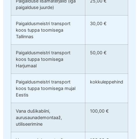
Paigalduse lisamaterjalid (iga
25,00 €
paigalduse juurde)
Paigaldusmeistri transport
30,00 €
koos tuppa toomisega
Tallinnas
Paigaldusmeistri transport
50,00 €
koos tuppa toomisega
Harjumaal
Paigaldusmeistri transport
kokkuleppehind
koos tuppa toomisega mujal
Eestis
Vana dušikabiini,
100,00 €
aurusaunademontaaž,
utiliseerimine