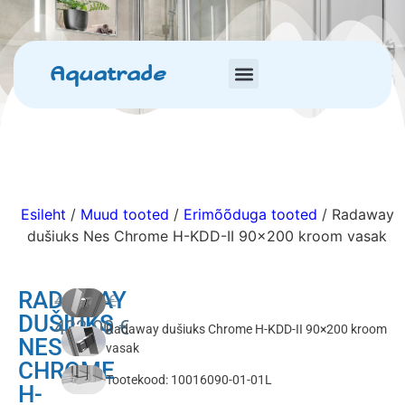
Aquatrade
Esileht
/
Muud tooted
/
Erimõõduga tooted
/ Radaway
dušiuks Nes Chrome H-KDD-II 90×200 kroom vasak
RADAWAY
480.00
€
DUŠIUKS
432.00
€
Radaway dušiuks Chrome H-KDD-II 90×200 kroom
NES
vasak
CHROME
Tootekood: 10016090-01-01L
H-