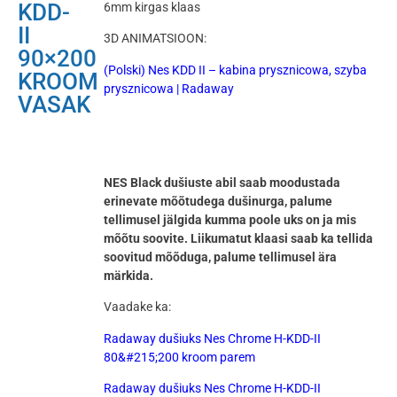
KDD-
6mm kirgas klaas
II
3D ANIMATSIOON:
90×200
(Polski) Nes KDD II – kabina prysznicowa, szyba
KROOM
prysznicowa | Radaway
VASAK
NES Black dušiuste abil saab moodustada
erinevate mõõtudega dušinurga, palume
tellimusel jälgida kumma poole uks on ja mis
mõõtu soovite. Liikumatut klaasi saab ka tellida
soovitud mõõduga, palume tellimusel ära
märkida.
Vaadake ka:
Radaway dušiuks Nes Chrome H-KDD-II
80&#215;200 kroom parem
Radaway dušiuks Nes Chrome H-KDD-II