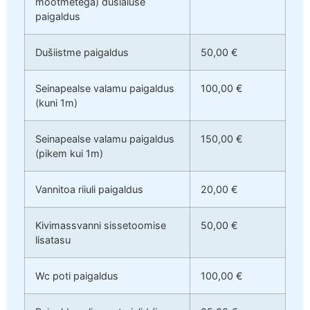
mõõtmetega) dušialuse
paigaldus
Dušiistme paigaldus
50,00 €
Seinapealse valamu paigaldus
100,00 €
(kuni 1m)
Seinapealse valamu paigaldus
150,00 €
(pikem kui 1m)
Vannitoa riiuli paigaldus
20,00 €
Kivimassvanni sissetoomise
50,00 €
lisatasu
Wc poti paigaldus
100,00 €