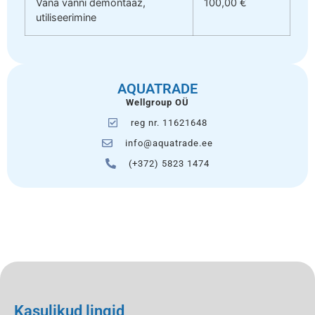
Vana vanni demontaaž,
100,00 €
utiliseerimine
AQUATRADE
Wellgroup OÜ
reg nr. 11621648
info@aquatrade.ee
(+372) 5823 1474
Kasulikud lingid