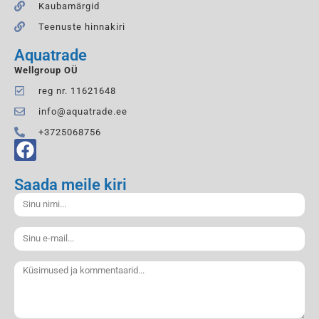
Kaubamärgid
Teenuste hinnakiri
Aquatrade
Wellgroup OÜ
reg nr. 11621648
info@aquatrade.ee
+3725068756
Saada meile kiri