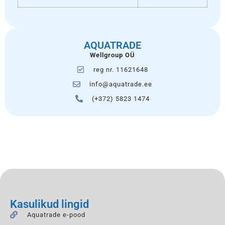
AQUATRADE
Wellgroup OÜ
reg nr. 11621648
info@aquatrade.ee
(+372) 5823 1474
Kasulikud lingid
Aquatrade e-pood