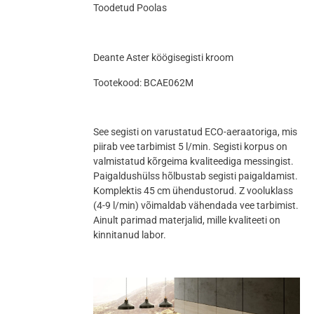
Toodetud Poolas
Deante Aster köögisegisti kroom
Tootekood: BCAE062M
See segisti on varustatud ECO-aeraatoriga, mis
piirab vee tarbimist 5 l/min. Segisti korpus on
valmistatud kõrgeima kvaliteediga messingist.
Paigaldushülss hõlbustab segisti paigaldamist.
Komplektis 45 cm ühendustorud. Z vooluklass
(4-9 l/min) võimaldab vähendada vee tarbimist.
Ainult parimad materjalid, mille kvaliteeti on
kinnitanud labor.