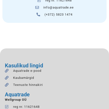
reg nr. 11621648
info@aquatrade.ee
(+372) 5823 1474
Kasulikud lingid
Aquatrade e-pood
Kaubamärgid
Teenuste hinnakiri
Aquatrade
Wellgroup OÜ
reg nr. 11621648