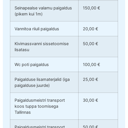
Seinapealse valamu paigaldus
150,00 €
(pikem kui 1m)
Vannitoa riiuli paigaldus
20,00 €
Kivimassvanni sissetoomise
50,00 €
lisatasu
Wc poti paigaldus
100,00 €
Paigalduse lisamaterjalid (iga
25,00 €
paigalduse juurde)
Paigaldusmeistri transport
30,00 €
koos tuppa toomisega
Tallinnas
Paigaldusmeistri transport
50,00 €