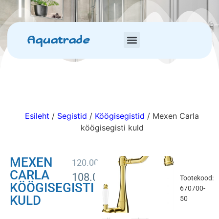
Aquatrade
Esileht
/
Segistid
/
Köögisegistid
/ Mexen Carla
köögisegisti kuld
MEXEN
120.00
€
CARLA
108.00
€
Tootekood:
KÖÖGISEGISTI
670700-
KULD
50