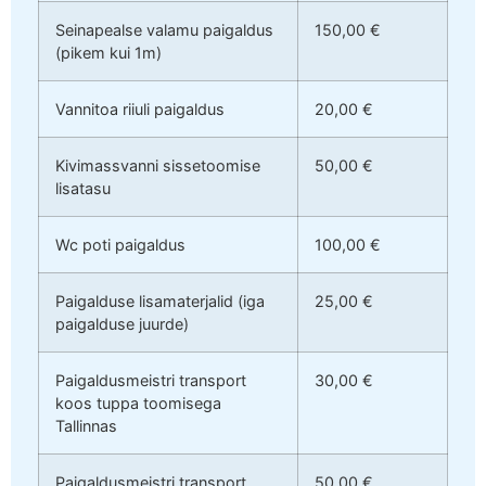
Seinapealse valamu paigaldus
150,00 €
(pikem kui 1m)
Vannitoa riiuli paigaldus
20,00 €
Kivimassvanni sissetoomise
50,00 €
lisatasu
Wc poti paigaldus
100,00 €
Paigalduse lisamaterjalid (iga
25,00 €
paigalduse juurde)
Paigaldusmeistri transport
30,00 €
koos tuppa toomisega
Tallinnas
Paigaldusmeistri transport
50,00 €