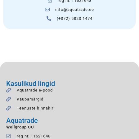
reg nr. 11621648
info@aquatrade.ee
(+372) 5823 1474
Kasulikud lingid
Aquatrade e-pood
Kaubamärgid
Teenuste hinnakiri
Aquatrade
Wellgroup OÜ
reg nr. 11621648