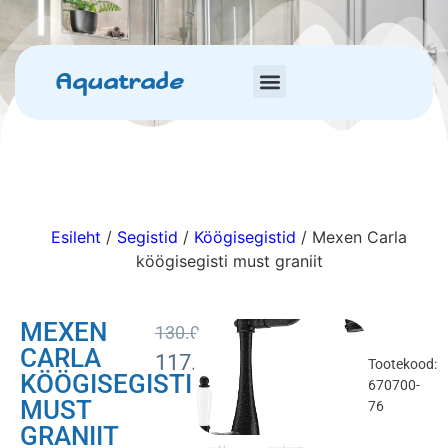
Aquatrade
Esileht
/
Segistid
/
Köögisegistid
/ Mexen Carla
köögisegisti must graniit
MEXEN
130.00
€
CARLA
117.00
€
Tootekood:
KÖÖGISEGISTI
670700-
MUST
76
GRANIIT