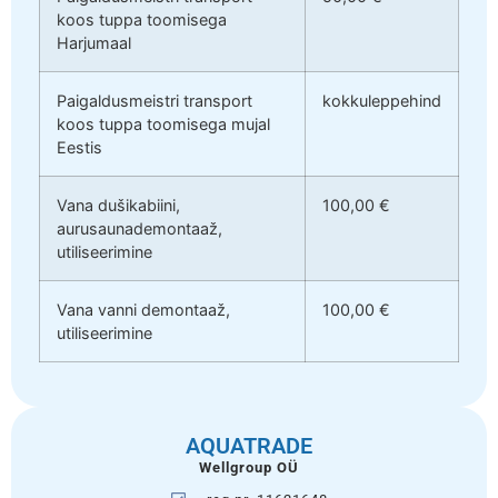
koos tuppa toomisega
Harjumaal
Paigaldusmeistri transport
kokkuleppehind
koos tuppa toomisega mujal
Eestis
Vana dušikabiini,
100,00 €
aurusaunademontaaž,
utiliseerimine
Vana vanni demontaaž,
100,00 €
utiliseerimine
AQUATRADE
Wellgroup OÜ