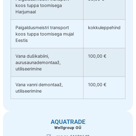
koos tuppa toomisega
Harjumaal
Paigaldusmeistri transport
kokkuleppehind
koos tuppa toomisega mujal
Eestis
Vana dušikabiini,
100,00 €
aurusaunademontaaž,
utiliseerimine
Vana vanni demontaaž,
100,00 €
utiliseerimine
AQUATRADE
Wellgroup OÜ