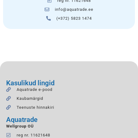
reg nr. 11621648
info@aquatrade.ee
(+372) 5823 1474
Kasulikud lingid
Aquatrade e-pood
Kaubamärgid
Teenuste hinnakiri
Aquatrade
Wellgroup OÜ
reg nr. 11621648