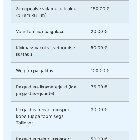
Seinapealse valamu paigaldus
150,00 €
(pikem kui 1m)
Vannitoa riiuli paigaldus
20,00 €
Kivimassvanni sissetoomise
50,00 €
lisatasu
Wc poti paigaldus
100,00 €
Paigalduse lisamaterjalid (iga
25,00 €
paigalduse juurde)
Paigaldusmeistri transport
30,00 €
koos tuppa toomisega
Tallinnas
Paigaldusmeistri transport
50,00 €