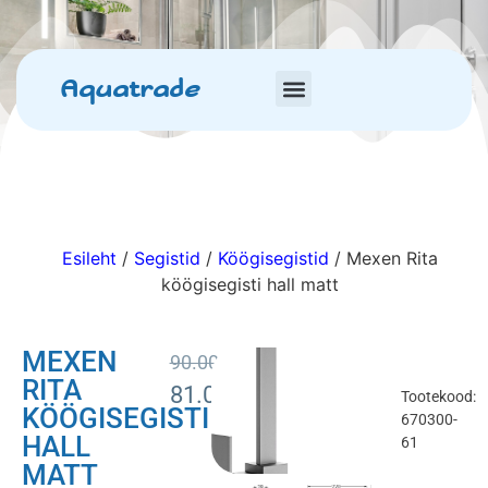
Aquatrade
Esileht
/
Segistid
/
Köögisegistid
/ Mexen Rita
köögisegisti hall matt
MEXEN
90.00
€
RITA
81.00
€
Tootekood:
KÖÖGISEGISTI
670300-
HALL
61
MATT