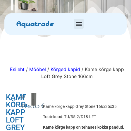
Aquatrade
Esileht
/
Mööbel
/
Kõrged kapid
/ Kame kõrge kapp
Loft Grey Stone 166cm
KAME
489.00
€
KÕRGE
415.65
€
Kame kõrge kapp Grey Stone 166x35x35
KAPP
Tootekood: TU/35-2/D18-LFT
LOFT
GREY
Kame kõrge kapp on tehases kokku pandud,