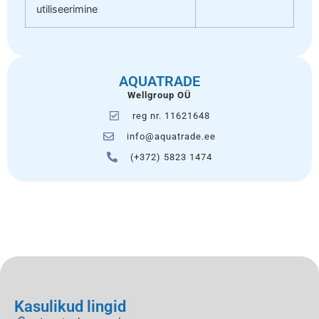
utiliseerimine
AQUATRADE
Wellgroup OÜ
reg nr. 11621648
info@aquatrade.ee
(+372) 5823 1474
Kasulikud lingid