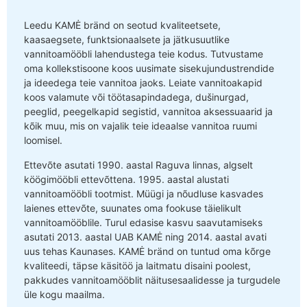
Leedu KAMĖ bränd on seotud kvaliteetsete,
kaasaegsete, funktsionaalsete ja jätkusuutlike
vannitoamööbli lahendustega teie kodus. Tutvustame
oma kollekstisoone koos uusimate sisekujundustrendide
ja ideedega teie vannitoa jaoks. Leiate vannitoakapid
koos valamute või töötasapindadega, dušinurgad,
peeglid, peegelkapid segistid, vannitoa aksessuaarid ja
kõik muu, mis on vajalik teie ideaalse vannitoa ruumi
loomisel.
Ettevõte asutati 1990. aastal Raguva linnas, algselt
köögimööbli ettevõttena. 1995. aastal alustati
vannitoamööbli tootmist. Müügi ja nõudluse kasvades
laienes ettevõte, suunates oma fookuse täielikult
vannitoamööblile. Turul edasise kasvu saavutamiseks
asutati 2013. aastal UAB KAMĖ ning 2014. aastal avati
uus tehas Kaunases. KAMĖ bränd on tuntud oma kõrge
kvaliteedi, täpse käsitöö ja laitmatu disaini poolest,
pakkudes vannitoamööblit näitusesaalidesse ja turgudele
üle kogu maailma.