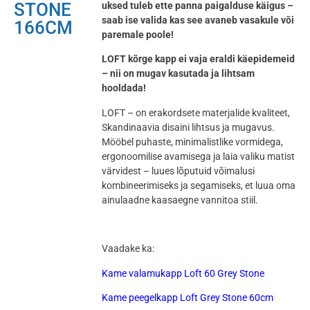
STONE
uksed tuleb ette panna paigalduse käigus –
saab ise valida kas see avaneb vasakule või
166CM
paremale poole!
LOFT kõrge kapp ei vaja eraldi käepidemeid
– nii on mugav kasutada ja lihtsam
hooldada!
LOFT – on erakordsete materjalide kvaliteet,
Skandinaavia disaini lihtsus ja mugavus.
Mööbel puhaste, minimalistlike vormidega,
ergonoomilise avamisega ja laia valiku matist
värvidest – luues lõputuid võimalusi
kombineerimiseks ja segamiseks, et luua oma
ainulaadne kaasaegne vannitoa stiil.
Vaadake ka:
Kame valamukapp Loft 60 Grey Stone
Kame peegelkapp Loft Grey Stone 60cm