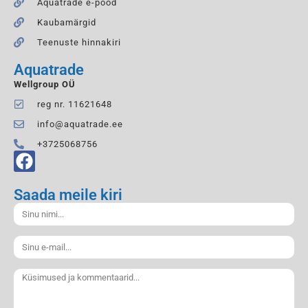
Aquatrade e-pood
Kaubamärgid
Teenuste hinnakiri
Aquatrade
Wellgroup OÜ
reg nr. 11621648
info@aquatrade.ee
+3725068756
Saada meile kiri