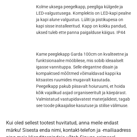
Kolme uksega peegelkapp, peegliga külgede ja
LED-valgustusega. Komplektis on LED-kapi pealne
ja kapi alune valgustus. Lüliti ja pistikupesa on
kapi sisse installeeritud. Kapp on kokku pandud,
uksed tuleb ette panna paigalduse käigus. IP44
Kame peeglekapp Garda 100cm on kvaliteetne ja
funktsionaalne mööbliese, mis sobib ideaalselt
igasse vannituppa. Selle elegantne disain ja
kompaktsed mõõtmed võimaldavad kappi ka
kitsastes ruumides mugavalt kasutada.
Peegelkapp pakub piisavalt hoiuruumi, et hoida
kõik vajalikud asjad organiseeritult ja käepärast.
Valmistatud vastupidavatest materjalidest, tagab
see toode pikaajalise kasutuse ja stiilse välimuse.
Kui oled sellest tootest huvitatud, anna meile endast
märku! Sisesta enda nimi, kontakt-telefon ja -mailiaadress