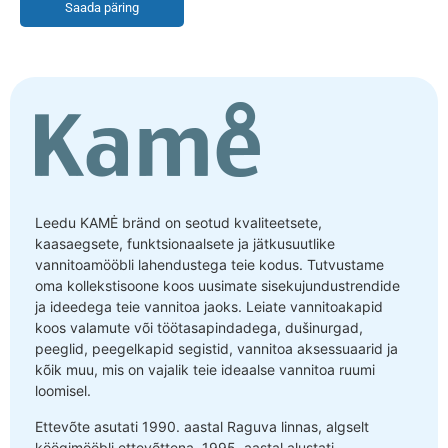
Saada päring
Leedu KAMĖ bränd on seotud kvaliteetsete,
kaasaegsete, funktsionaalsete ja jätkusuutlike
vannitoamööbli lahendustega teie kodus. Tutvustame
oma kollekstisoone koos uusimate sisekujundustrendide
ja ideedega teie vannitoa jaoks. Leiate vannitoakapid
koos valamute või töötasapindadega, dušinurgad,
peeglid, peegelkapid segistid, vannitoa aksessuaarid ja
kõik muu, mis on vajalik teie ideaalse vannitoa ruumi
loomisel.
Ettevõte asutati 1990. aastal Raguva linnas, algselt
köögimööbli ettevõttena. 1995. aastal alustati