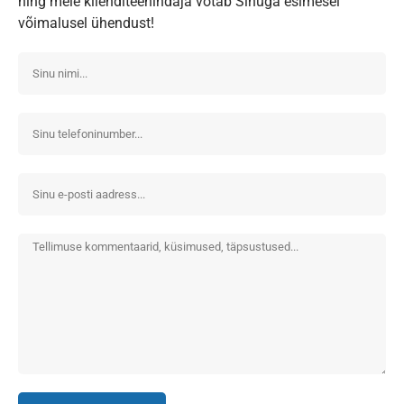
ning meie klienditeenindaja võtab Sinuga esimesel
võimalusel ühendust!