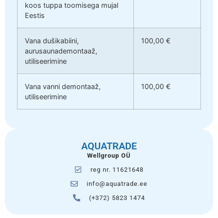
koos tuppa toomisega mujal
Eestis
Vana dušikabiini,
100,00 €
aurusaunademontaaž,
utiliseerimine
Vana vanni demontaaž,
100,00 €
utiliseerimine
AQUATRADE
Wellgroup OÜ
reg nr. 11621648
info@aquatrade.ee
(+372) 5823 1474