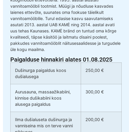
vannitoamööbli tootmist. Müügi ja nõudluse kasvades
laienes ettevõte, suunates oma fookuse täielikult
vannitoamööblile. Turul edasise kasvu saavutamiseks
asutati 2013. aastal UAB KAMĖ ning 2014. aastal avati
uus tehas Kaunases. KAMĖ bränd on tuntud oma kõrge
kvaliteedi, täpse käsitöö ja laitmatu disaini poolest,
pakkudes vannitoamööblit näitusesaalidesse ja turgudele
üle kogu maailma.
Paigalduse hinnakiri alates 01.08.2025
Dušinurga paigaldus koos
250,00 €
dušialusega
Aurusauna, massaažikabiini,
300,00 €
kinnise dušikabiini koos
alusega paigaldus
Ilma dušialuseta dušinurga ja
200,00 €
vanniseina mis on terve vanni
pikkuses