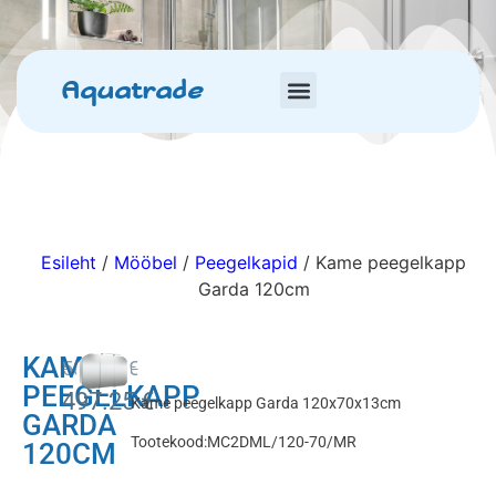
Aquatrade
Esileht
/
Mööbel
/
Peegelkapid
/ Kame peegelkapp
Garda 120cm
KAME
585.00
€
PEEGELKAPP
497.25
€
Kame peegelkapp Garda 120x70x13cm
GARDA
Tootekood:MC2DML/120-70/MR
120CM