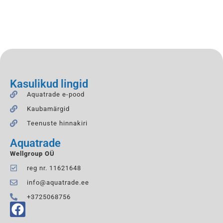
Kasulikud lingid
Aquatrade e-pood
Kaubamärgid
Teenuste hinnakiri
Aquatrade
Wellgroup OÜ
reg nr. 11621648
info@aquatrade.ee
+3725068756