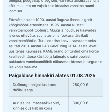
peeglid, peegelkapid segistid, vannitoa aksessuaarid ja
kõik muu, mis on vajalik teie ideaalse vannitoa ruumi
loomisel.
Ettevõte asutati 1990. aastal Raguva linnas, algselt
köögimööbli ettevõttena. 1995. aastal alustati
vannitoamööbli tootmist. Müügi ja nõudluse kasvades
laienes ettevõte, suunates oma fookuse täielikult
vannitoamööblile. Turul edasise kasvu saavutamiseks
asutati 2013. aastal UAB KAMĖ ning 2014. aastal avati
uus tehas Kaunases. KAMĖ bränd on tuntud oma kõrge
kvaliteedi, täpse käsitöö ja laitmatu disaini poolest,
pakkudes vannitoamööblit näitusesaalidesse ja turgudele
üle kogu maailma.
Paigalduse hinnakiri alates 01.08.2025
Dušinurga paigaldus koos
250,00 €
dušialusega
Aurusauna, massaažikabiini,
300,00 €
kinnise dušikabiini koos