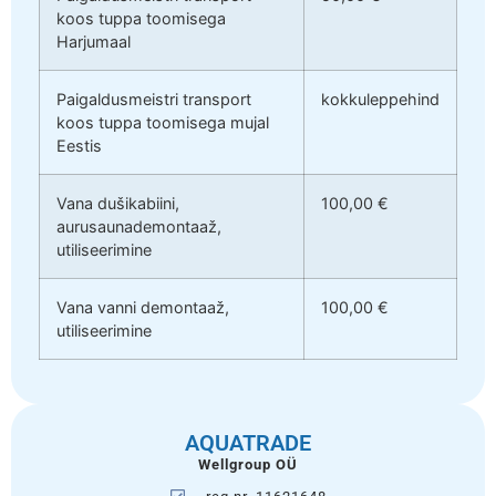
koos tuppa toomisega
Harjumaal
Paigaldusmeistri transport
kokkuleppehind
koos tuppa toomisega mujal
Eestis
Vana dušikabiini,
100,00 €
aurusaunademontaaž,
utiliseerimine
Vana vanni demontaaž,
100,00 €
utiliseerimine
AQUATRADE
Wellgroup OÜ