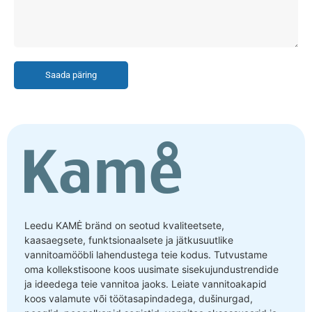
Saada päring
Leedu KAMĖ bränd on seotud kvaliteetsete,
kaasaegsete, funktsionaalsete ja jätkusuutlike
vannitoamööbli lahendustega teie kodus. Tutvustame
oma kollekstisoone koos uusimate sisekujundustrendide
ja ideedega teie vannitoa jaoks. Leiate vannitoakapid
koos valamute või töötasapindadega, dušinurgad,