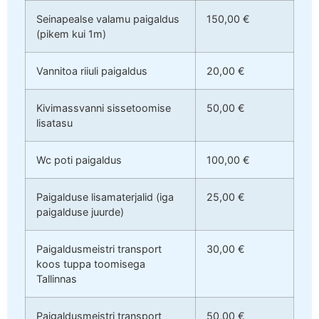
Seinapealse valamu paigaldus
150,00 €
(pikem kui 1m)
Vannitoa riiuli paigaldus
20,00 €
Kivimassvanni sissetoomise
50,00 €
lisatasu
Wc poti paigaldus
100,00 €
Paigalduse lisamaterjalid (iga
25,00 €
paigalduse juurde)
Paigaldusmeistri transport
30,00 €
koos tuppa toomisega
Tallinnas
Paigaldusmeistri transport
50,00 €