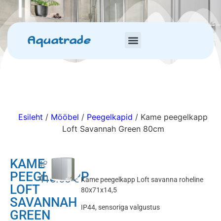
Aquatrade
Esileht
/
Mööbel
/
Peegelkapid
/ Kame peegelkapp
Loft Savannah Green 80cm
KAME
489.00
€
PEEGELKAPP
415.65
€
Kame peegelkapp Loft savanna roheline
LOFT
80x71x14,5
SAVANNAH
IP44, sensoriga valgustus
GREEN