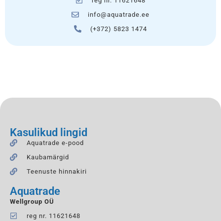
reg nr. 11621648
info@aquatrade.ee
(+372) 5823 1474
Kasulikud lingid
Aquatrade e-pood
Kaubamärgid
Teenuste hinnakiri
Aquatrade
Wellgroup OÜ
reg nr. 11621648