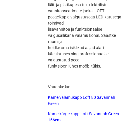
lüliti ja pistikupesa teie elektriliste
vannitoaseadmete jaoks. LOFT
peegelkapid valgustusega LED-katusega –
toimivad
lisavannitoa ja funktsionaalse
valgusallikana valamu kohal. Säästke
ruumi ja
hoidke oma isiklikud asjad alati
käeulatuses ning professionaalselt
valgustatud peegli
funktsiooni ühes mööblitükis.
Vaadake ka:
Kame valamukapp Loft 80 Savannah
Green
Kame kõrge kapp Loft Savannah Green
166cm