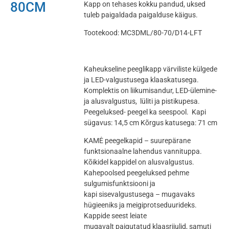
80CM
Kapp on tehases kokku pandud, uksed
tuleb paigaldada paigalduse käigus.
Tootekood: MC3DML/80-70/D14-LFT
Kaheukseline peeglikapp värviliste külgede
ja LED-valgustusega klaaskatusega.
Komplektis on liikumisandur, LED-ülemine-
ja alusvalgustus, lüliti ja pistikupesa.
Peegeluksed- peegel ka seespool.
Kapi
sügavus: 14,5 cm Kõrgus katusega: 71 cm
KAMĖ peegelkapid – suurepärane
funktsionaalne lahendus vannituppa.
Kõikidel kappidel on alusvalgustus.
Kahepoolsed peegeluksed pehme
sulgumisfunktsiooni ja
kapi sisevalgustusega – mugavaks
hügieeniks ja meigiprotseduurideks.
Kappide seest leiate
mugavalt paigutatud klaasriiulid, samuti