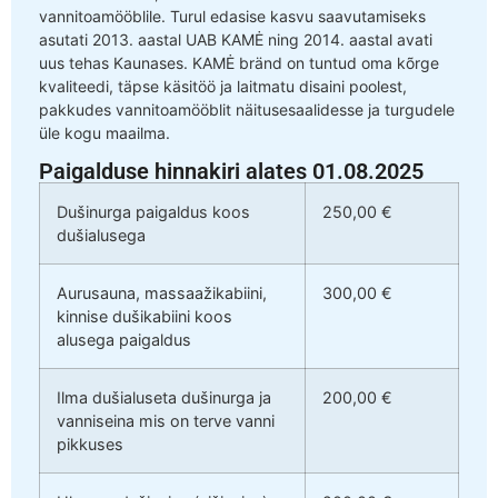
vannitoamööblile. Turul edasise kasvu saavutamiseks
asutati 2013. aastal UAB KAMĖ ning 2014. aastal avati
uus tehas Kaunases. KAMĖ bränd on tuntud oma kõrge
kvaliteedi, täpse käsitöö ja laitmatu disaini poolest,
pakkudes vannitoamööblit näitusesaalidesse ja turgudele
üle kogu maailma.
Paigalduse hinnakiri alates 01.08.2025
Dušinurga paigaldus koos
250,00 €
dušialusega
Aurusauna, massaažikabiini,
300,00 €
kinnise dušikabiini koos
alusega paigaldus
Ilma dušialuseta dušinurga ja
200,00 €
vanniseina mis on terve vanni
pikkuses