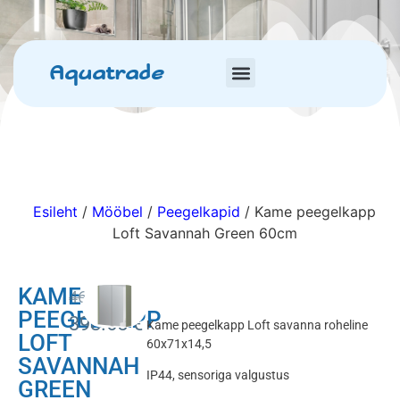
Aquatrade
Esileht
/
Mööbel
/
Peegelkapid
/ Kame peegelkapp
Loft Savannah Green 60cm
KAME
469.00
€
PEEGELKAPP
398.65
€
Kame peegelkapp Loft savanna roheline
LOFT
60x71x14,5
SAVANNAH
IP44, sensoriga valgustus
GREEN