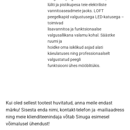
lüliti ja pistikupesa teie elektriliste
vannitoaseadmete jaoks. LOFT
peegelkapid valgustusega LED-katusega –
toimivad
lisavannitoa ja funktsionaalse
valgusallikana valamu kohal. Säästke
ruumi ja
hoidke oma isiklikud asjad alati
käeulatuses ning professionaalselt
valgustatud peegli
funktsiooni ühes mööblitükis.
Kui oled sellest tootest huvitatud, anna meile endast
märku! Sisesta enda nimi, kontakt-telefon ja -mailiaadress
ning meie klienditeenindaja võtab Sinuga esimesel
võimalusel ühendust!