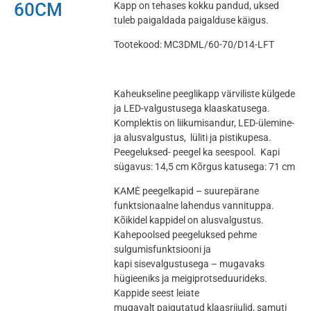
60CM
Kapp on tehases kokku pandud, uksed
tuleb paigaldada paigalduse käigus.
Tootekood: MC3DML/60-70/D14-LFT
Kaheukseline peeglikapp värviliste külgede
ja LED-valgustusega klaaskatusega.
Komplektis on liikumisandur, LED-ülemine-
ja alusvalgustus, lüliti ja pistikupesa.
Peegeluksed- peegel ka seespool.
Kapi
sügavus: 14,5 cm Kõrgus katusega: 71 cm
KAMĖ peegelkapid – suurepärane
funktsionaalne lahendus vannituppa.
Kõikidel kappidel on alusvalgustus.
Kahepoolsed peegeluksed pehme
sulgumisfunktsiooni ja
kapi sisevalgustusega – mugavaks
hügieeniks ja meigiprotseduurideks.
Kappide seest leiate
mugavalt paigutatud klaasriiulid, samuti