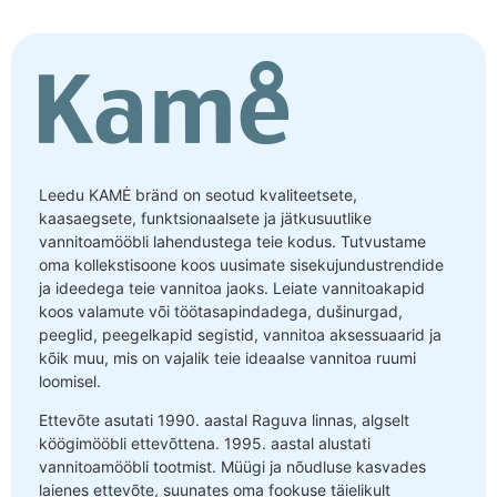
Leedu KAMĖ bränd on seotud kvaliteetsete,
kaasaegsete, funktsionaalsete ja jätkusuutlike
vannitoamööbli lahendustega teie kodus. Tutvustame
oma kollekstisoone koos uusimate sisekujundustrendide
ja ideedega teie vannitoa jaoks. Leiate vannitoakapid
koos valamute või töötasapindadega, dušinurgad,
peeglid, peegelkapid segistid, vannitoa aksessuaarid ja
kõik muu, mis on vajalik teie ideaalse vannitoa ruumi
loomisel.
Ettevõte asutati 1990. aastal Raguva linnas, algselt
köögimööbli ettevõttena. 1995. aastal alustati
vannitoamööbli tootmist. Müügi ja nõudluse kasvades
laienes ettevõte, suunates oma fookuse täielikult