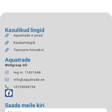
Kasulikud lingid
Aquatrade e-pood
Kaubamärgid
Teenuste hinnakiri
Aquatrade
Wellgroup OÜ
reg nr. 11621648
info@aquatrade.ee
+3725068756
Saada meile kiri