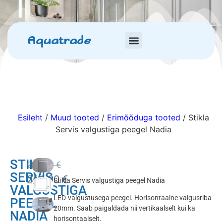
Aquatrade
Esileht
/
Muud tooted
/
Erimõõduga tooted
/ Stikla
Servis valgustiga peegel Nadia
STIKLA
290.00
€
SERVIS
261.00
€
Stikla Servis valgustiga peegel Nadia
VALGUSTIGA
LED-valgustusega peegel. Horisontaalne valgusriba
PEEGEL
20mm. Saab paigaldada nii vertikaalselt kui ka
NADIA
horisontaalselt.