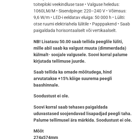
toiteploki veekindluse tase • Valguse heledus:
1060LM/M • Sisendpinge: 220–240 V • Võimsus:
9,6 W/m • LED-i eeldatav eluiga: 50 000 h • Lüliti:
otse ruumi elektriahela lülitile • Papppakend • Saab
paigaldada horisontaalselt või vertikaalselt.
NB! Lisatasu 50.00 saab tellida peeglile lüliti,
mille abil saab ka valgust muuta (dimmerdada)
külmalt- soojale valgusele. Soovi korral palume
kirjutada tellimuse juurde.
Saab tellida ka omade mõõtudega, hind
arvutatakse +15% kõige suurema peegli
baashinnale.
Soodustust ei ole.
Soovi korral saab tehases paigaldada
uduvastased soojendavad lisapadjad peegli taha.
Palume tellimusel ära märkida. Soodustust ei ole.
Mõõt
274x574mm