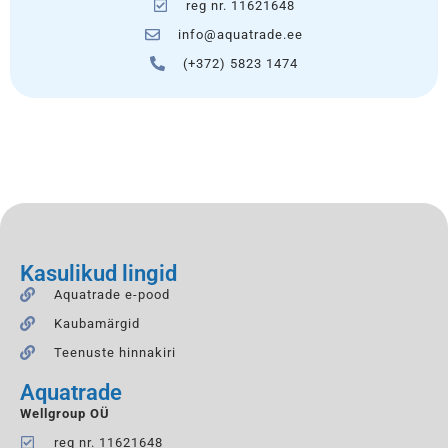
reg nr. 11621648
info@aquatrade.ee
(+372) 5823 1474
Kasulikud lingid
Aquatrade e-pood
Kaubamärgid
Teenuste hinnakiri
Aquatrade
Wellgroup OÜ
reg nr. 11621648