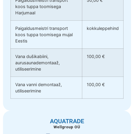
Paigaldusmeistri transport
50,00 €
koos tuppa toomisega
Harjumaal
Paigaldusmeistri transport
kokkuleppehind
koos tuppa toomisega mujal
Eestis
Vana dušikabiini,
100,00 €
aurusaunademontaaž,
utiliseerimine
Vana vanni demontaaž,
100,00 €
utiliseerimine
AQUATRADE
Wellgroup OÜ