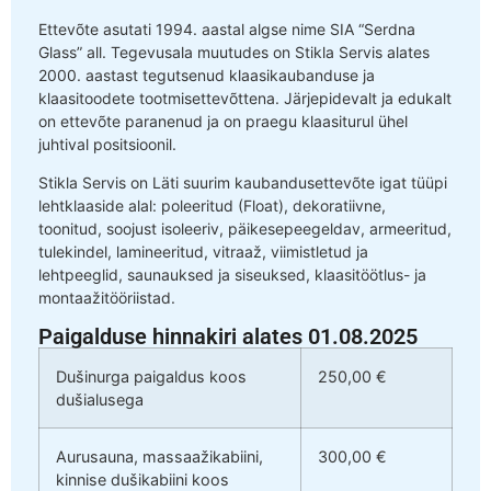
Ettevõte asutati 1994. aastal algse nime SIA “Serdna
Glass” all. Tegevusala muutudes on Stikla Servis alates
2000. aastast tegutsenud klaasikaubanduse ja
klaasitoodete tootmisettevõttena. Järjepidevalt ja edukalt
on ettevõte paranenud ja on praegu klaasiturul ühel
juhtival positsioonil.
Stikla Servis on Läti suurim kaubandusettevõte igat tüüpi
lehtklaaside alal: poleeritud (Float), dekoratiivne,
toonitud, soojust isoleeriv, päikesepeegeldav, armeeritud,
tulekindel, lamineeritud, vitraaž, viimistletud ja
lehtpeeglid, saunauksed ja siseuksed, klaasitöötlus- ja
montaažitööriistad.
Paigalduse hinnakiri alates 01.08.2025
Dušinurga paigaldus koos
250,00 €
dušialusega
Aurusauna, massaažikabiini,
300,00 €
kinnise dušikabiini koos