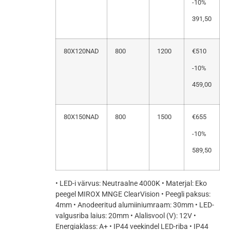
-10%
391,50
80X120NAD
800
1200
€510
-10%
459,00
80X150NAD
800
1500
€655
-10%
589,50
• LED-i värvus: Neutraalne 4000K • Materjal: Eko
peegel MIROX MNGE ClearVision • Peegli paksus:
4mm • Anodeeritud alumiiniumraam: 30mm • LED-
valgusriba laius: 20mm • Alalisvool (V): 12V •
Energiaklass: A+ • IP44 veekindel LED-riba • IP44