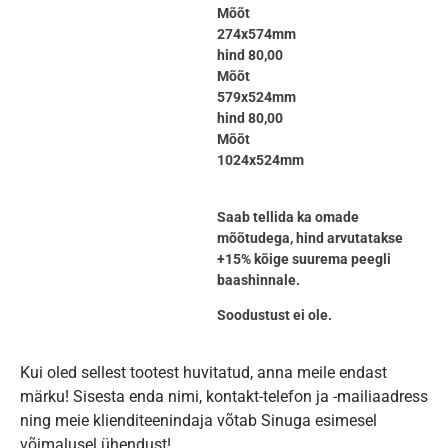
Mõõt
274x574mm
hind 80,00
Mõõt
579x524mm
hind 80,00
Mõõt
1024x524mm
Saab tellida ka omade
mõõtudega, hind arvutatakse
+15% kõige suurema peegli
baashinnale.
Soodustust ei ole.
Kui oled sellest tootest huvitatud, anna meile endast
märku! Sisesta enda nimi, kontakt-telefon ja -mailiaadress
ning meie klienditeenindaja võtab Sinuga esimesel
võimalusel ühendust!