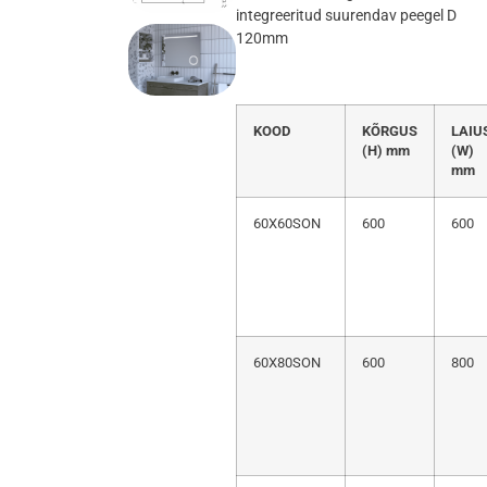
integreeritud suurendav peegel D
120mm
KOOD
KÕRGUS
LAIU
(H) mm
(W)
mm
60X60SON
600
600
60X80SON
600
800