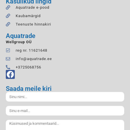
Kasulikud lingid
Aquatrade e-pood
Kaubamärgid
Teenuste hinnakiri
Aquatrade
Wellgroup OÜ
reg nr. 11621648
info@aquatrade.ee
+3725068756
Saada meile kiri