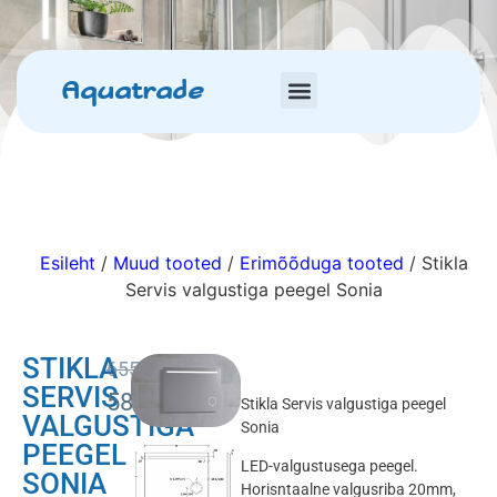
Aquatrade
Esileht
/
Muud tooted
/
Erimõõduga tooted
/ Stikla
Servis valgustiga peegel Sonia
STIKLA
655.00
€
SERVIS
589.50
€
Stikla Servis valgustiga peegel
VALGUSTIGA
Sonia
PEEGEL
LED-valgustusega peegel.
SONIA
Horisntaalne valgusriba 20mm,