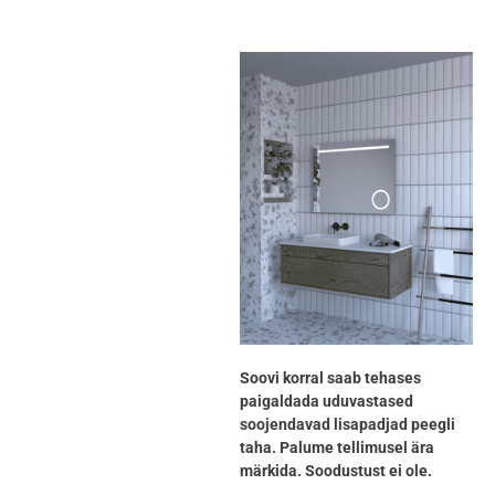
Soovi korral saab tehases
paigaldada uduvastased
soojendavad lisapadjad peegli
taha. Palume tellimusel ära
märkida. Soodustust ei ole.