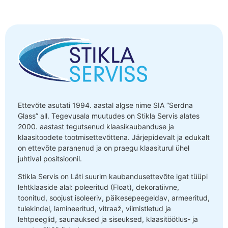
Ettevõte asutati 1994. aastal algse nime SIA “Serdna
Glass” all. Tegevusala muutudes on Stikla Servis alates
2000. aastast tegutsenud klaasikaubanduse ja
klaasitoodete tootmisettevõttena. Järjepidevalt ja edukalt
on ettevõte paranenud ja on praegu klaasiturul ühel
juhtival positsioonil.
Stikla Servis on Läti suurim kaubandusettevõte igat tüüpi
lehtklaaside alal: poleeritud (Float), dekoratiivne,
toonitud, soojust isoleeriv, päikesepeegeldav, armeeritud,
tulekindel, lamineeritud, vitraaž, viimistletud ja
lehtpeeglid, saunauksed ja siseuksed, klaasitöötlus- ja