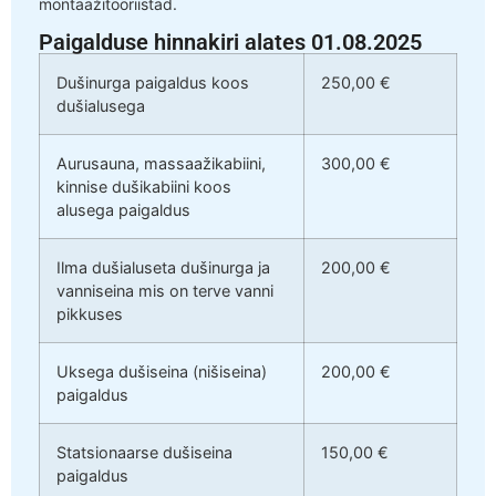
montaažitööriistad.
Paigalduse hinnakiri alates 01.08.2025
Dušinurga paigaldus koos
250,00 €
dušialusega
Aurusauna, massaažikabiini,
300,00 €
kinnise dušikabiini koos
alusega paigaldus
Ilma dušialuseta dušinurga ja
200,00 €
vanniseina mis on terve vanni
pikkuses
Uksega dušiseina (nišiseina)
200,00 €
paigaldus
Statsionaarse dušiseina
150,00 €
paigaldus