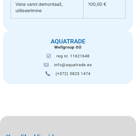
Vana vanni demontaaž,
100,00 €
utiliseerimine
AQUATRADE
Wellgroup OÜ
reg nr. 11621648
info@aquatrade.ee
(+372) 5823 1474