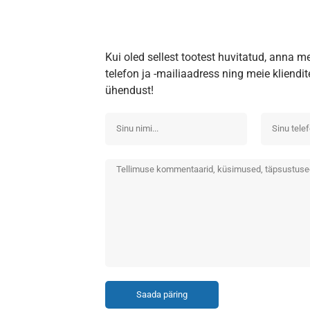
Kui oled sellest tootest huvitatud, anna m
telefon ja -mailiaadress ning meie kliend
ühendust!
Saada päring