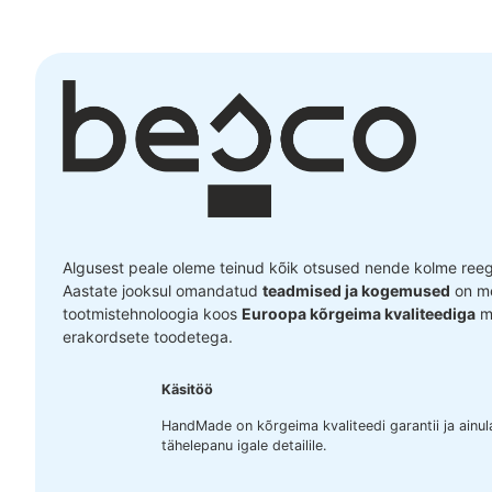
Algusest peale oleme teinud kõik otsused nende kolme reegli
Aastate jooksul omandatud
teadmised ja kogemused
on me
tootmistehnoloogia koos
Euroopa kõrgeima kvaliteediga
ma
erakordsete toodetega.
Käsitöö
HandMade on kõrgeima kvaliteedi garantii ja ainu
tähelepanu igale detailile.