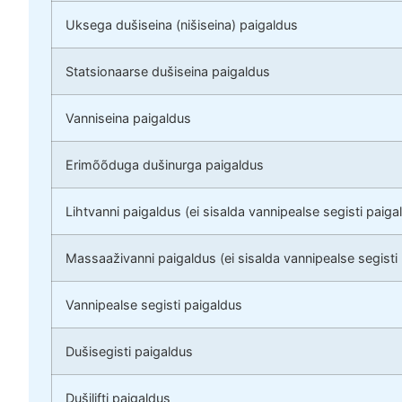
Uksega dušiseina (nišiseina) paigaldus
Statsionaarse dušiseina paigaldus
Vanniseina paigaldus
Erimõõduga dušinurga paigaldus
Lihtvanni paigaldus (ei sisalda vannipealse segisti paiga
Massaaživanni paigaldus (ei sisalda vannipealse segisti
Vannipealse segisti paigaldus
Dušisegisti paigaldus
Dušilifti paigaldus