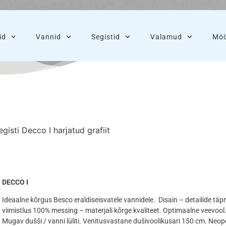
id
Vannid
Segistid
Valamud
Möö
isti Decco I harjatud grafiit
DECCO I
Ideaalne kõrgus Besco eraldiseisvatele vannidele. Disain – detailide täp
viimistlus 100% messing – materjali kõrge kvaliteet. Optimaalne veevool
Mugav dušši / vanni lüliti. Venitusvastane dušivoolikusari 150 cm. Neop