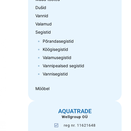
Dušid
Vannid
Valamud
Segistid
Põrandasegistid
Köögisegistid
Valamusegistid
Vannipealsed segistid
Vannisegistid
Mööbel
AQUATRADE
Wellgroup OÜ
reg nr. 11621648