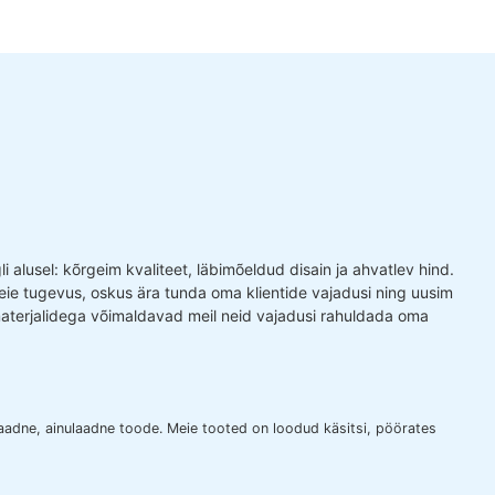
 alusel: kõrgeim kvaliteet, läbimõeldud disain ja ahvatlev hind.
ie tugevus, oskus ära tunda oma klientide vajadusi ning uusim
terjalidega võimaldavad meil neid vajadusi rahuldada oma
laadne, ainulaadne toode. Meie tooted on loodud käsitsi, pöörates