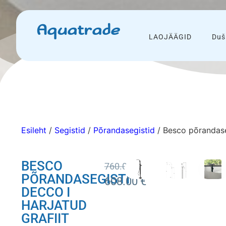
Aquatrade
LAOJÄÄGID
Duš
Esileht
/
Segistid
/
Põrandasegistid
/ Besco põrandaseg
BESCO
760.00
€
PÕRANDASEGISTI
608.00
€
DECCO I
HARJATUD
GRAFIIT