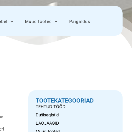
bel
Muud tooted
Paigaldus
TOOTEKATEGOORIAD
TEHTUD TÖÖD
Dušisegistid
ne
LAOJÄÄGID
.
erl
Muud tooted