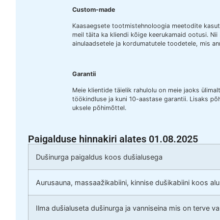
Custom-made
Kaasaegsete tootmistehnoloogia meetodite kasuta
meil täita ka kliendi kõige keerukamaid ootusi. Ni
ainulaadsetele ja kordumatutele toodetele, mis an
Garantii
Meie klientide täielik rahulolu on meie jaoks ülim
töökindluse ja kuni 10-aastase garantii. Lisaks põ
uksele põhimõttel.
Paigalduse hinnakiri alates 01.08.2025
Dušinurga paigaldus koos dušialusega
Aurusauna, massaažikabiini, kinnise dušikabiini koos al
Ilma dušialuseta dušinurga ja vanniseina mis on terve v