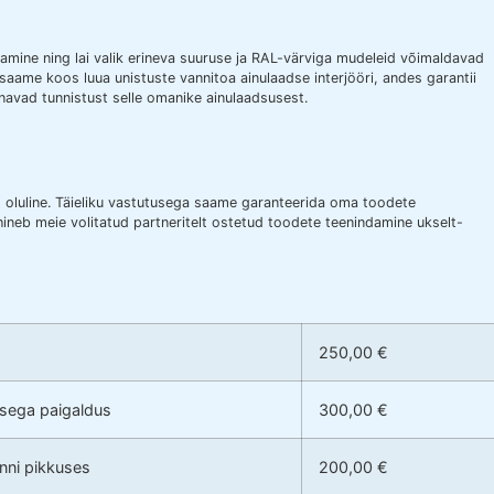
mine ning lai valik erineva suuruse ja RAL-värviga mudeleid võimaldavad
i saame koos luua unistuste vannitoa ainulaadse interjööri, andes garantii
navad tunnistust selle omanike ainulaadsusest.
alt oluline. Täieliku vastutusega saame garanteerida oma toodete
hineb meie volitatud partneritelt ostetud toodete teenindamine ukselt-
250,00 €
usega paigaldus
300,00 €
anni pikkuses
200,00 €