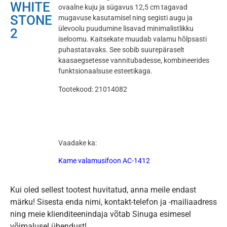
WHITE
ovaalne kuju ja sügavus 12,5 cm tagavad
STONE
mugavuse kasutamisel ning segisti augu ja
ülevoolu puudumine lisavad minimalistlikku
2
iseloomu. Kaitsekate muudab valamu hõlpsasti
puhastatavaks. See sobib suurepäraselt
kaasaegsetesse vannitubadesse, kombineerides
funktsionaalsuse esteetikaga.
Tootekood: 21014082
Vaadake ka:
Kame valamusifoon AC-1412
Kui oled sellest tootest huvitatud, anna meile endast
märku! Sisesta enda nimi, kontakt-telefon ja -mailiaadress
ning meie klienditeenindaja võtab Sinuga esimesel
võimalusel ühendust!