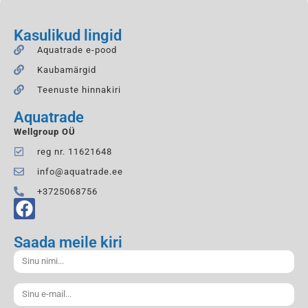
Kasulikud lingid
Aquatrade e-pood
Kaubamärgid
Teenuste hinnakiri
Aquatrade
Wellgroup OÜ
reg nr. 11621648
info@aquatrade.ee
+3725068756
Saada meile kiri