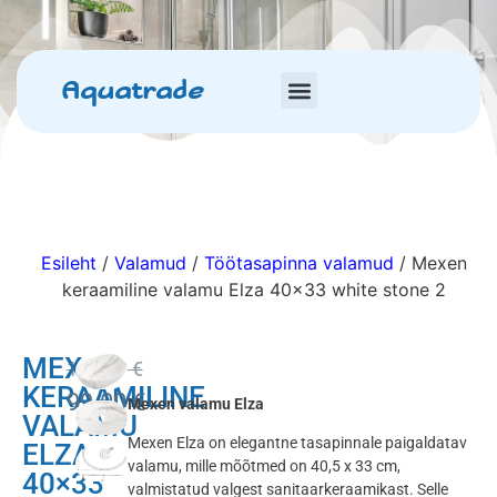
Aquatrade
Esileht
/
Valamud
/
Töötasapinna valamud
/ Mexen
keraamiline valamu Elza 40×33 white stone 2
MEXEN
120.00
€
KERAAMILINE
99.00
€
Mexen valamu Elza
VALAMU
Mexen Elza on elegantne tasapinnale paigaldatav
ELZA
valamu, mille mõõtmed on 40,5 x 33 cm,
40×33
valmistatud valgest sanitaarkeraamikast. Selle