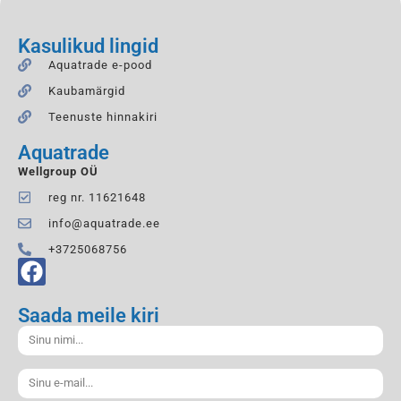
Kasulikud lingid
Aquatrade e-pood
Kaubamärgid
Teenuste hinnakiri
Aquatrade
Wellgroup OÜ
reg nr. 11621648
info@aquatrade.ee
+3725068756
Saada meile kiri