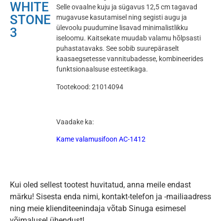
WHITE
Selle ovaalne kuju ja sügavus 12,5 cm tagavad
STONE
mugavuse kasutamisel ning segisti augu ja
ülevoolu puudumine lisavad minimalistlikku
3
iseloomu. Kaitsekate muudab valamu hõlpsasti
puhastatavaks. See sobib suurepäraselt
kaasaegsetesse vannitubadesse, kombineerides
funktsionaalsuse esteetikaga.
Tootekood: 21014094
Vaadake ka:
Kame valamusifoon AC-1412
Kui oled sellest tootest huvitatud, anna meile endast
märku! Sisesta enda nimi, kontakt-telefon ja -mailiaadress
ning meie klienditeenindaja võtab Sinuga esimesel
võimalusel ühendust!