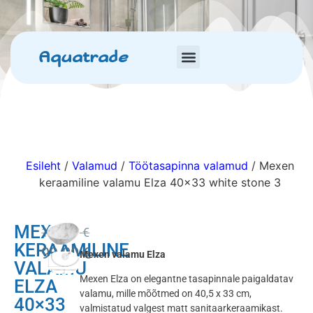
Aquatrade
Esileht
/
Valamud
/
Töötasapinna valamud
/ Mexen
keraamiline valamu Elza 40×33 white stone 3
MEXEN
120.00
€
KERAAMILINE
99.00
€
Mexen valamu Elza
VALAMU
Mexen Elza on elegantne tasapinnale paigaldatav
ELZA
valamu, mille mõõtmed on 40,5 x 33 cm,
40×33
valmistatud valgest matt sanitaarkeraamikast.