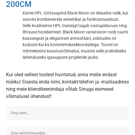
200CM
Kame HPL töötasapind Black Moon on ideaalne valik, kui
soovite kombineerida esteetikat ja funktsionaalsust.
Selle kvaliteetne HPL materjal tagab vastupidavuse ning
lihtsuse hooldamisel. Black Moon variatsioon toob ruumi
kaasaegset ja elegantset atmosfääri, sobitudes nii
koduste kui ka kommertskeskkondadega. Tootel on
mitmekesine kasutusvõimalus, muutes selle praktiliseks
lahenduseks igasuguste projektide jaoks.
Kui oled sellest tootest huvitatud, anna meile endast
märku! Sisesta enda nimi, kontakt-telefon ja -mailiaadress
ning meie klienditeenindaja võtab Sinuga esimesel
võimalusel ühendust!