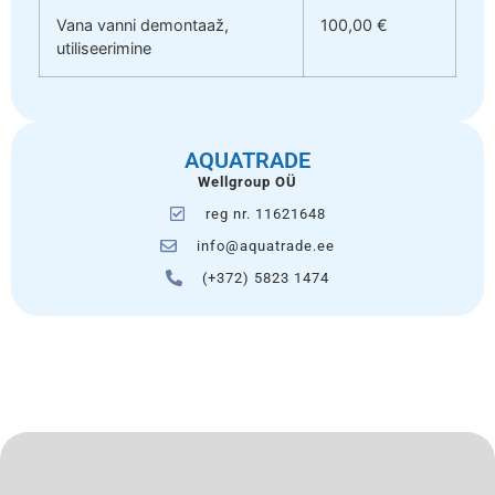
Vana vanni demontaaž,
100,00 €
utiliseerimine
AQUATRADE
Wellgroup OÜ
reg nr. 11621648
info@aquatrade.ee
(+372) 5823 1474