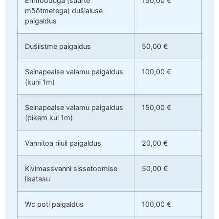
Erimõõduga (suurte
150,00 €
mõõtmetega) dušialuse
paigaldus
Dušiistme paigaldus
50,00 €
Seinapealse valamu paigaldus
100,00 €
(kuni 1m)
Seinapealse valamu paigaldus
150,00 €
(pikem kui 1m)
Vannitoa riiuli paigaldus
20,00 €
Kivimassvanni sissetoomise
50,00 €
lisatasu
Wc poti paigaldus
100,00 €