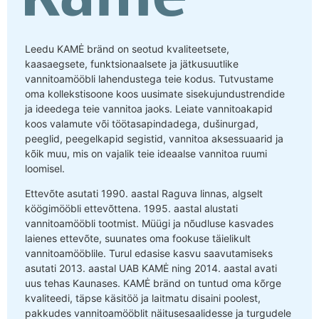
Leedu KAMĖ bränd on seotud kvaliteetsete,
kaasaegsete, funktsionaalsete ja jätkusuutlike
vannitoamööbli lahendustega teie kodus. Tutvustame
oma kollekstisoone koos uusimate sisekujundustrendide
ja ideedega teie vannitoa jaoks. Leiate vannitoakapid
koos valamute või töötasapindadega, dušinurgad,
peeglid, peegelkapid segistid, vannitoa aksessuaarid ja
kõik muu, mis on vajalik teie ideaalse vannitoa ruumi
loomisel.
Ettevõte asutati 1990. aastal Raguva linnas, algselt
köögimööbli ettevõttena. 1995. aastal alustati
vannitoamööbli tootmist. Müügi ja nõudluse kasvades
laienes ettevõte, suunates oma fookuse täielikult
vannitoamööblile. Turul edasise kasvu saavutamiseks
asutati 2013. aastal UAB KAMĖ ning 2014. aastal avati
uus tehas Kaunases. KAMĖ bränd on tuntud oma kõrge
kvaliteedi, täpse käsitöö ja laitmatu disaini poolest,
pakkudes vannitoamööblit näitusesaalidesse ja turgudele