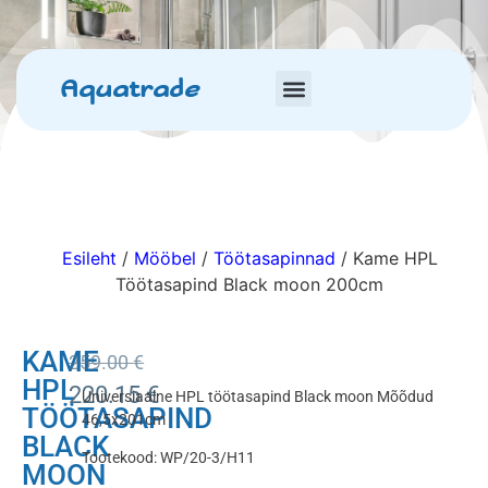
Aquatrade
Esileht
/
Mööbel
/
Töötasapinnad
/ Kame HPL
Töötasapind Black moon 200cm
KAME
259.00
€
HPL
220.15
€
Universiaalne HPL töötasapind Black moon Mõõdud
TÖÖTASAPIND
46,5x201cm
BLACK
Tootekood: WP/20-3/H11
MOON