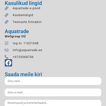
Kasulikud lingid
Aquatrade e-pood
Kaubamärgid
Teenuste hinnakiri
Aquatrade
Wellgroup OÜ
reg nr. 11621648
info@aquatrade.ee
+3725068756
Saada meile kiri