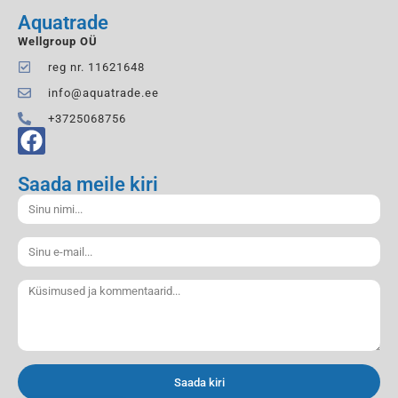
Aquatrade
Wellgroup OÜ
reg nr. 11621648
info@aquatrade.ee
+3725068756
Saada meile kiri
Saada kiri