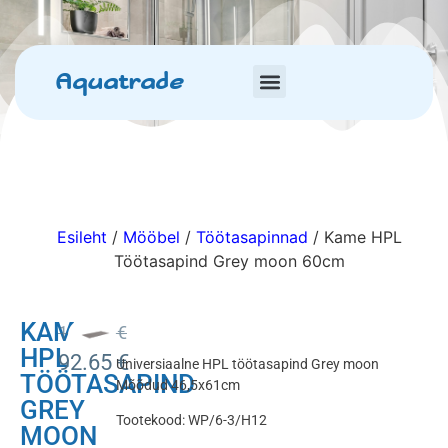
Aquatrade
Esileht
/
Mööbel
/
Töötasapinnad
/ Kame HPL
Töötasapind Grey moon 60cm
KAME
109.00
€
HPL
92.65
€
Universiaalne HPL töötasapind Grey moon
TÖÖTASAPIND
Mõõdud 46,5x61cm
GREY
Tootekood: WP/6-3/H12
MOON