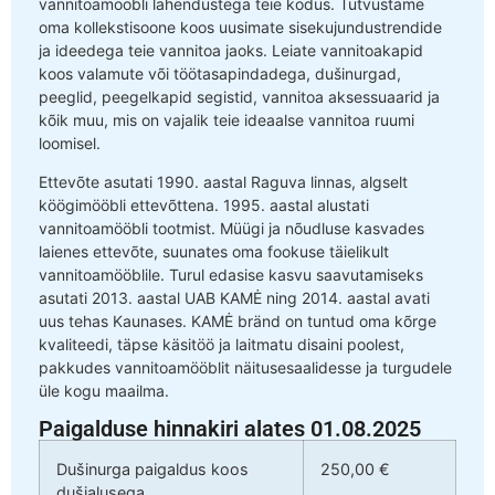
vannitoamööbli lahendustega teie kodus. Tutvustame
oma kollekstisoone koos uusimate sisekujundustrendide
ja ideedega teie vannitoa jaoks. Leiate vannitoakapid
koos valamute või töötasapindadega, dušinurgad,
peeglid, peegelkapid segistid, vannitoa aksessuaarid ja
kõik muu, mis on vajalik teie ideaalse vannitoa ruumi
loomisel.
Ettevõte asutati 1990. aastal Raguva linnas, algselt
köögimööbli ettevõttena. 1995. aastal alustati
vannitoamööbli tootmist. Müügi ja nõudluse kasvades
laienes ettevõte, suunates oma fookuse täielikult
vannitoamööblile. Turul edasise kasvu saavutamiseks
asutati 2013. aastal UAB KAMĖ ning 2014. aastal avati
uus tehas Kaunases. KAMĖ bränd on tuntud oma kõrge
kvaliteedi, täpse käsitöö ja laitmatu disaini poolest,
pakkudes vannitoamööblit näitusesaalidesse ja turgudele
üle kogu maailma.
Paigalduse hinnakiri alates 01.08.2025
Dušinurga paigaldus koos
250,00 €
dušialusega