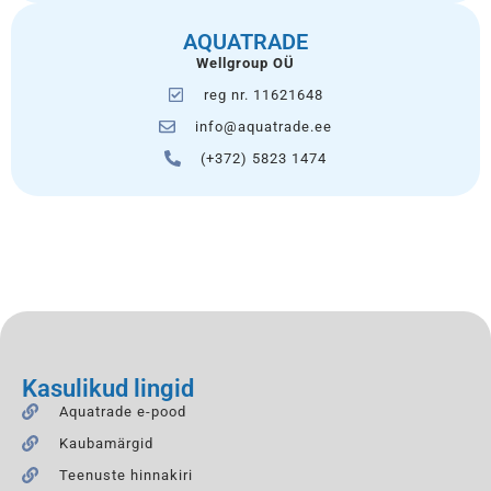
AQUATRADE
Wellgroup OÜ
reg nr. 11621648
info@aquatrade.ee
(+372) 5823 1474
Kasulikud lingid
Aquatrade e-pood
Kaubamärgid
Teenuste hinnakiri