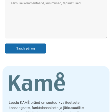
Saada päring
Leedu KAMĖ bränd on seotud kvaliteetsete,
kaasaegsete, funktsionaalsete ja jätkusuutlike