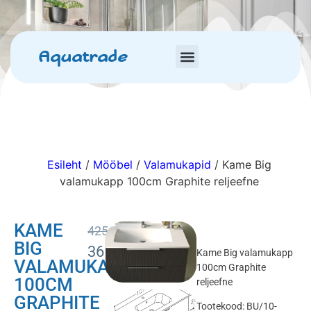
Aquatrade
Esileht
/
Mööbel
/
Valamukapid
/ Kame Big
valamukapp 100cm Graphite reljeefne
KAME
425.00
€
BIG
361.25
€
Kame Big valamukapp
VALAMUKAPP
100cm Graphite
100CM
reljeefne
GRAPHITE
Tootekood: BU/10-