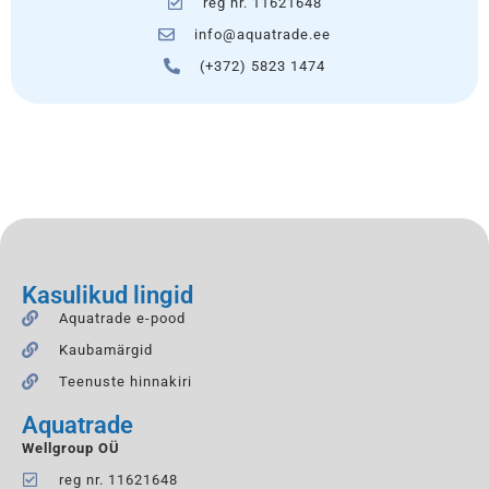
reg nr. 11621648
info@aquatrade.ee
(+372) 5823 1474
Kasulikud lingid
Aquatrade e-pood
Kaubamärgid
Teenuste hinnakiri
Aquatrade
Wellgroup OÜ
reg nr. 11621648