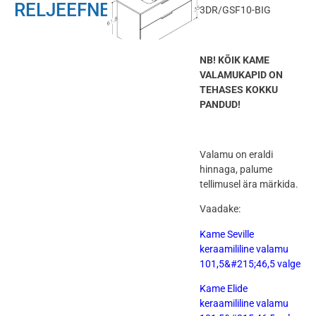
RELJEEFNE
3DR/GSF10-BIG
NB! KÕIK KAME
VALAMUKAPID ON
TEHASES KOKKU
PANDUD!
Valamu on eraldi
hinnaga, palume
tellimusel ära märkida.
Vaadake:
Kame Seville
keraamililine valamu
101,5&#215;46,5 valge
Kame Elide
keraamililine valamu