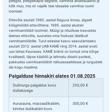
peeglid, peegelkapid segistid, vannitoa aksessuaarid ja
kõik muu, mis on vajalik teie ideaalse vannitoa ruumi
loomisel.
Ettevõte asutati 1990. aastal Raguva linnas, algselt
köögimööbli ettevõttena. 1995. aastal alustati
vannitoamööbli tootmist. Müügi ja nõudluse kasvades
laienes ettevõte, suunates oma fookuse täielikult
vannitoamööblile. Turul edasise kasvu saavutamiseks
asutati 2013. aastal UAB KAMĖ ning 2014. aastal avati
uus tehas Kaunases. KAMĖ bränd on tuntud oma kõrge
kvaliteedi, täpse käsitöö ja laitmatu disaini poolest,
pakkudes vannitoamööblit näitusesaalidesse ja turgudele
üle kogu maailma.
Paigalduse hinnakiri alates 01.08.2025
Dušinurga paigaldus koos
250,00 €
dušialusega
Aurusauna, massaažikabiini,
300,00 €
kinnise dušikabiini koos