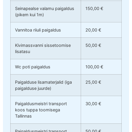
Seinapealse valamu paigaldus
150,00 €
(pikem kui 1m)
Vannitoa riiuli paigaldus
20,00 €
Kivimassvanni sissetoomise
50,00 €
lisatasu
Wc poti paigaldus
100,00 €
Paigalduse lisamaterjalid (iga
25,00 €
paigalduse juurde)
Paigaldusmeistri transport
30,00 €
koos tuppa toomisega
Tallinnas
Paigaldusmeistri transport
50,00 €