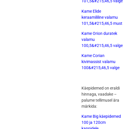
101,5&#215;46,5 valge
Kame Elide
keraamililine valamu
101,5&#215;46,5 must
Kame Orion duratek
valamu
100,5&#215;46,5 valge
Kame Corian
kivimassist valamu
100&#215;46,5 valge
Käepidemed on eraldi
hinnaga, vaadake –
palume tellimusel ära
märkida:
Kame Big käepidemed
100 ja 120cm
kappidele