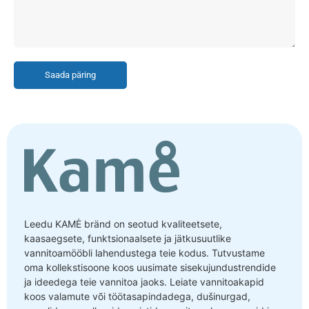
Saada päring
Leedu KAMĖ bränd on seotud kvaliteetsete,
kaasaegsete, funktsionaalsete ja jätkusuutlike
vannitoamööbli lahendustega teie kodus. Tutvustame
oma kollekstisoone koos uusimate sisekujundustrendide
ja ideedega teie vannitoa jaoks. Leiate vannitoakapid
koos valamute või töötasapindadega, dušinurgad,