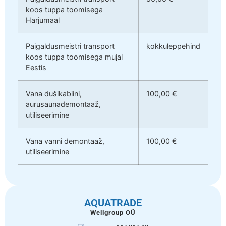
koos tuppa toomisega
Harjumaal
Paigaldusmeistri transport
kokkuleppehind
koos tuppa toomisega mujal
Eestis
Vana dušikabiini,
100,00 €
aurusaunademontaaž,
utiliseerimine
Vana vanni demontaaž,
100,00 €
utiliseerimine
AQUATRADE
Wellgroup OÜ