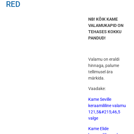
RED
NB! KÕIK KAME
VALAMUKAPID ON
TEHASES KOKKU
PANDUD!
Valamu on eraldi
hinnaga, palume
tellimusel ära
märkida.
Vaadake:
Kame Seville
keraamililine valamu
121,5&#215;46,5
valge
Kame Elide