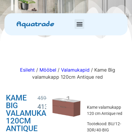
Aquatrade
Esileht
/
Mööbel
/
Valamukapid
/ Kame Big
valamukapp 120cm Antique red
KAME
459.00
€
BIG
413.10
€
Kame valamukapp
VALAMUKAPP
120 cm Antique red
120CM
Tootekood: BU/12-
ANTIQUE
3DR/40-BIG