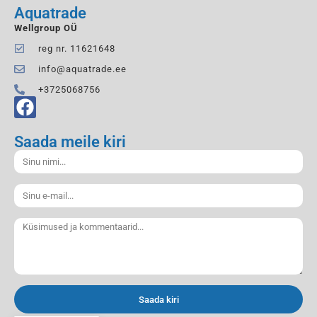
Aquatrade
Wellgroup OÜ
reg nr. 11621648
info@aquatrade.ee
+3725068756
Saada meile kiri
Saada kiri