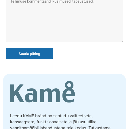
Saada päring
Leedu KAMĖ bränd on seotud kvaliteetsete,
kaasaegsete, funktsionaalsete ja jätkusuutlike
vannitoamööbli lahendustega teie kodus. Tutvustame