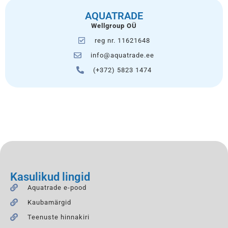
AQUATRADE
Wellgroup OÜ
reg nr. 11621648
info@aquatrade.ee
(+372) 5823 1474
Kasulikud lingid
Aquatrade e-pood
Kaubamärgid
Teenuste hinnakiri