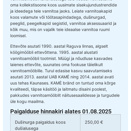
oma kollekstisoone koos uusimate sisekujundustrendide
ja ideedega teie vannitoa jaoks. Leiate vannitoakapid
koos valamute või töötasapindadega, dušinurgad,
peeglid, peegelkapid segistid, vannitoa aksessuaarid ja
kõik muu, mis on vajalik teie ideaalse vannitoa ruumi
loomisel.
Ettevõte asutati 1990. aastal Raguva linnas, algselt
köögimööbli ettevõttena. 1995. aastal alustati
vannitoamööbli tootmist. Müügi ja nõudluse kasvades
laienes ettevõte, suunates oma fookuse täielikult
vannitoamööblile. Turul edasise kasvu saavutamiseks
asutati 2013. aastal UAB KAMĖ ning 2014. aastal avati
uus tehas Kaunases. KAMĖ bränd on tuntud oma kõrge
kvaliteedi, täpse käsitöö ja laitmatu disaini poolest,
pakkudes vannitoamööblit näitusesaalidesse ja turgudele
üle kogu maailma.
Paigalduse hinnakiri alates 01.08.2025
Dušinurga paigaldus koos
250,00 €
dušialusega