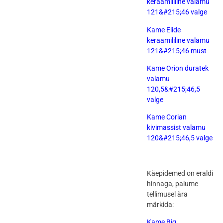
keraamililine valamu
121&#215;46 valge
Kame Elide
keraamililine valamu
121&#215;46 must
Kame Orion duratek
valamu
120,5&#215;46,5
valge
Kame Corian
kivimassist valamu
120&#215;46,5 valge
Käepidemed on eraldi
hinnaga, palume
tellimusel ära
märkida:
Kame Big