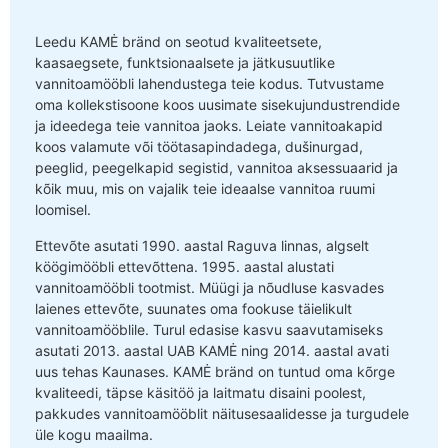
Leedu KAMĖ bränd on seotud kvaliteetsete,
kaasaegsete, funktsionaalsete ja jätkusuutlike
vannitoamööbli lahendustega teie kodus. Tutvustame
oma kollekstisoone koos uusimate sisekujundustrendide
ja ideedega teie vannitoa jaoks. Leiate vannitoakapid
koos valamute või töötasapindadega, dušinurgad,
peeglid, peegelkapid segistid, vannitoa aksessuaarid ja
kõik muu, mis on vajalik teie ideaalse vannitoa ruumi
loomisel.
Ettevõte asutati 1990. aastal Raguva linnas, algselt
köögimööbli ettevõttena. 1995. aastal alustati
vannitoamööbli tootmist. Müügi ja nõudluse kasvades
laienes ettevõte, suunates oma fookuse täielikult
vannitoamööblile. Turul edasise kasvu saavutamiseks
asutati 2013. aastal UAB KAMĖ ning 2014. aastal avati
uus tehas Kaunases. KAMĖ bränd on tuntud oma kõrge
kvaliteedi, täpse käsitöö ja laitmatu disaini poolest,
pakkudes vannitoamööblit näitusesaalidesse ja turgudele
üle kogu maailma.