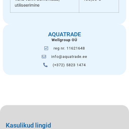
utiliseerimine
AQUATRADE
Wellgroup OÜ
reg nr. 11621648
info@aquatrade.ee
(+372) 5823 1474
Kasulikud lingid