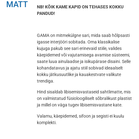
MATT
NB! KÕIK KAME KAPID ON TEHASES KOKKU
PANDUD!
GAMA on mitmekülgne sari, mida saab hõlpsasti
igasse interjööri sobitada. Oma klassikalise
kujuga pakub see sari erinevaid stiile, valides
käepidemed või vajutamisega avamise süsteemi,
saate luua ainulaadse ja isikupärase disaini. Selle
kohandatavus ja ajatu stiil sobivad ideaalselt
kokku jätkusuutlike ja kauakestvate valikute
trendiga.
Hind sisaldab libisemisvastaseid sahtlimatte, mis
on valmistatud füsioloogiliselt sõbralikust plastist
ja millel on väga tugev libisemisvastane kate.
Valamu, käepidemed, sifoon ja segisti ei kuulu
komplekti.