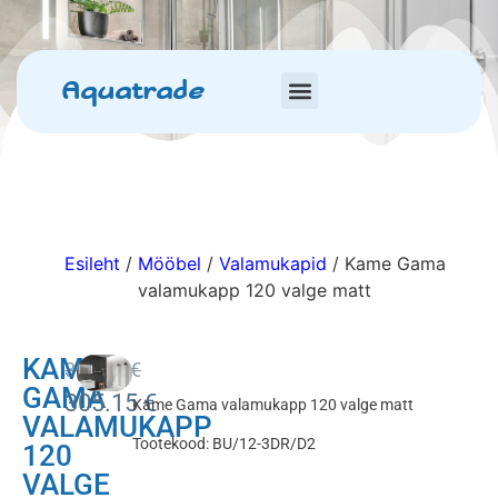
Aquatrade
Esileht
/
Mööbel
/
Valamukapid
/ Kame Gama
valamukapp 120 valge matt
KAME
359.00
€
GAMA
305.15
€
Kame Gama valamukapp 120 valge matt
VALAMUKAPP
Tootekood: BU/12-3DR/D2
120
VALGE