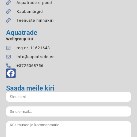
Aquatrade e-pood
Kaubamärgid
Teenuste hinnakiri
Aquatrade
Wellgroup OÜ
reg nr. 11621648
info@aquatrade.ee
+3725068756
Saada meile kiri