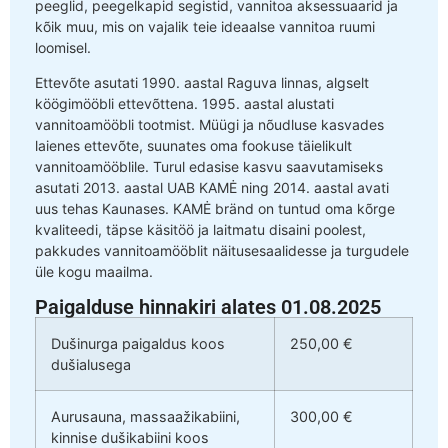
peeglid, peegelkapid segistid, vannitoa aksessuaarid ja
kõik muu, mis on vajalik teie ideaalse vannitoa ruumi
loomisel.
Ettevõte asutati 1990. aastal Raguva linnas, algselt
köögimööbli ettevõttena. 1995. aastal alustati
vannitoamööbli tootmist. Müügi ja nõudluse kasvades
laienes ettevõte, suunates oma fookuse täielikult
vannitoamööblile. Turul edasise kasvu saavutamiseks
asutati 2013. aastal UAB KAMĖ ning 2014. aastal avati
uus tehas Kaunases. KAMĖ bränd on tuntud oma kõrge
kvaliteedi, täpse käsitöö ja laitmatu disaini poolest,
pakkudes vannitoamööblit näitusesaalidesse ja turgudele
üle kogu maailma.
Paigalduse hinnakiri alates 01.08.2025
Dušinurga paigaldus koos
250,00 €
dušialusega
Aurusauna, massaažikabiini,
300,00 €
kinnise dušikabiini koos