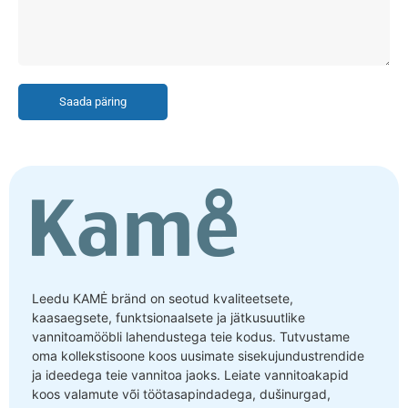
Saada päring
Leedu KAMĖ bränd on seotud kvaliteetsete,
kaasaegsete, funktsionaalsete ja jätkusuutlike
vannitoamööbli lahendustega teie kodus. Tutvustame
oma kollekstisoone koos uusimate sisekujundustrendide
ja ideedega teie vannitoa jaoks. Leiate vannitoakapid
koos valamute või töötasapindadega, dušinurgad,