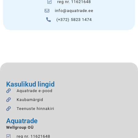
reg nr. 11621648
info@aquatrade.ee
(+372) 5823 1474
Kasulikud lingid
Aquatrade e-pood
Kaubamärgid
Teenuste hinnakiri
Aquatrade
Wellgroup OÜ
reg nr. 11621648