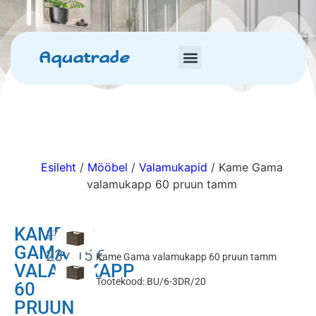
Aquatrade
Esileht
/
Mööbel
/
Valamukapid
/ Kame Gama
valamukapp 60 pruun tamm
KAME
279.00
€
GAMA
237.15
€
Kame Gama valamukapp 60 pruun tamm
VALAMUKAPP
Tootekood: BU/6-3DR/20
60
PRUUN