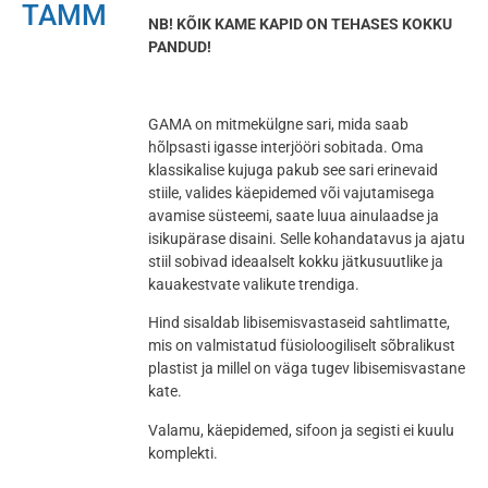
TAMM
NB! KÕIK KAME KAPID ON TEHASES KOKKU
PANDUD!
GAMA on mitmekülgne sari, mida saab
hõlpsasti igasse interjööri sobitada. Oma
klassikalise kujuga pakub see sari erinevaid
stiile, valides käepidemed või vajutamisega
avamise süsteemi, saate luua ainulaadse ja
isikupärase disaini. Selle kohandatavus ja ajatu
stiil sobivad ideaalselt kokku jätkusuutlike ja
kauakestvate valikute trendiga.
Hind sisaldab libisemisvastaseid sahtlimatte,
mis on valmistatud füsioloogiliselt sõbralikust
plastist ja millel on väga tugev libisemisvastane
kate.
Valamu, käepidemed, sifoon ja segisti ei kuulu
komplekti.