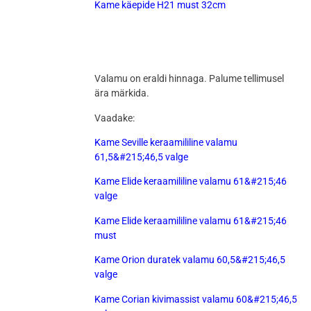
Kame käepide H21 must 32cm
Valamu on eraldi hinnaga. Palume tellimusel
ära märkida.
Vaadake:
Kame Seville keraamililine valamu
61,5&#215;46,5 valge
Kame Elide keraamililine valamu 61&#215;46
valge
Kame Elide keraamililine valamu 61&#215;46
must
Kame Orion duratek valamu 60,5&#215;46,5
valge
Kame Corian kivimassist valamu 60&#215;46,5