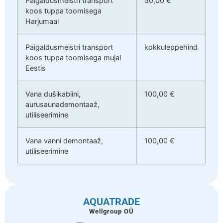
Paigaldusmeistri transport
50,00 €
koos tuppa toomisega
Harjumaal
Paigaldusmeistri transport
kokkuleppehind
koos tuppa toomisega mujal
Eestis
Vana dušikabiini,
100,00 €
aurusaunademontaaž,
utiliseerimine
Vana vanni demontaaž,
100,00 €
utiliseerimine
AQUATRADE
Wellgroup OÜ