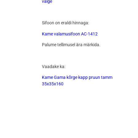
valge
Sifoon on eraldi hinnaga:
Kame valamusifoon AC-1412
Palume tellimusel ära märkida.
Vaadake ka:
Kame Gama kõrge kapp pruun tamm
35x35x160