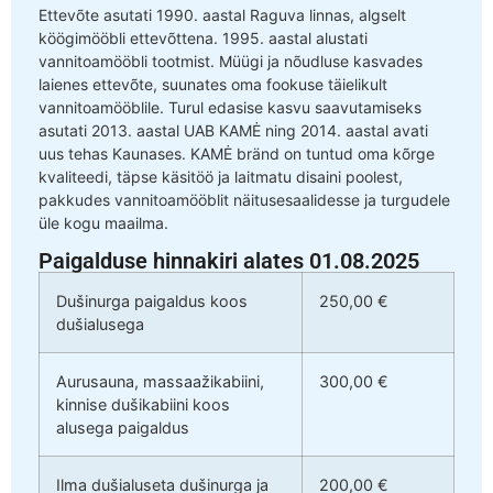
Ettevõte asutati 1990. aastal Raguva linnas, algselt
köögimööbli ettevõttena. 1995. aastal alustati
vannitoamööbli tootmist. Müügi ja nõudluse kasvades
laienes ettevõte, suunates oma fookuse täielikult
vannitoamööblile. Turul edasise kasvu saavutamiseks
asutati 2013. aastal UAB KAMĖ ning 2014. aastal avati
uus tehas Kaunases. KAMĖ bränd on tuntud oma kõrge
kvaliteedi, täpse käsitöö ja laitmatu disaini poolest,
pakkudes vannitoamööblit näitusesaalidesse ja turgudele
üle kogu maailma.
Paigalduse hinnakiri alates 01.08.2025
Dušinurga paigaldus koos
250,00 €
dušialusega
Aurusauna, massaažikabiini,
300,00 €
kinnise dušikabiini koos
alusega paigaldus
Ilma dušialuseta dušinurga ja
200,00 €