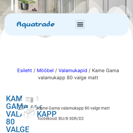
Aquatrade
Esileht
/
Mööbel
/
Valamukapid
/ Kame Gama
valamukapp 80 valge matt
KAME
309.00
€
GAMA
262.65
€
Kame Gama valamukapp 80 valge matt
VALAMUKAPP
Tootekood: BU/8-3DR/D2
80
VALGE