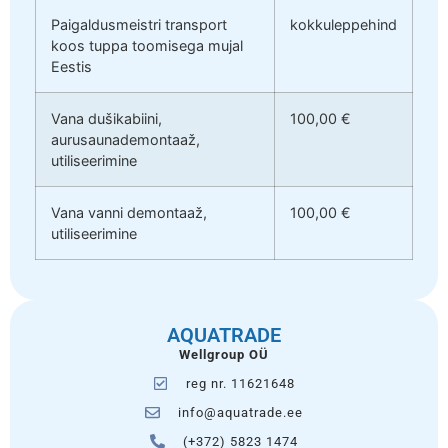
Paigaldusmeistri transport
kokkuleppehind
koos tuppa toomisega mujal
Eestis
Vana dušikabiini,
100,00 €
aurusaunademontaaž,
utiliseerimine
Vana vanni demontaaž,
100,00 €
utiliseerimine
AQUATRADE
Wellgroup OÜ
reg nr. 11621648
info@aquatrade.ee
(+372) 5823 1474