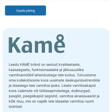
Saada päring
Leedu KAMĖ bränd on seotud kvaliteetsete,
kaasaegsete, funktsionaalsete ja jätkusuutlike
vannitoamööbli lahendustega teie kodus. Tutvustame
oma kollekstisoone koos uusimate sisekujundustrendide
ja ideedega teie vannitoa jaoks. Leiate vannitoakapid
koos valamute või töötasapindadega, dušinurgad,
peeglid, peegelkapid segistid, vannitoa aksessuaarid ja
kõik muu, mis on vajalik teie ideaalse vannitoa ruumi
loomisel.