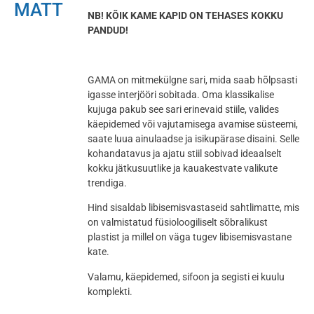
MATT
NB! KÕIK KAME KAPID ON TEHASES KOKKU
PANDUD!
GAMA on mitmekülgne sari, mida saab hõlpsasti
igasse interjööri sobitada. Oma klassikalise
kujuga pakub see sari erinevaid stiile, valides
käepidemed või vajutamisega avamise süsteemi,
saate luua ainulaadse ja isikupärase disaini. Selle
kohandatavus ja ajatu stiil sobivad ideaalselt
kokku jätkusuutlike ja kauakestvate valikute
trendiga.
Hind sisaldab libisemisvastaseid sahtlimatte, mis
on valmistatud füsioloogiliselt sõbralikust
plastist ja millel on väga tugev libisemisvastane
kate.
Valamu, käepidemed, sifoon ja segisti ei kuulu
komplekti.