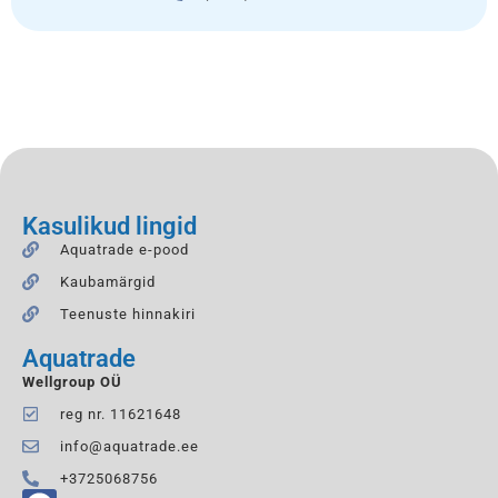
Kasulikud lingid
Aquatrade e-pood
Kaubamärgid
Teenuste hinnakiri
Aquatrade
Wellgroup OÜ
reg nr. 11621648
info@aquatrade.ee
+3725068756