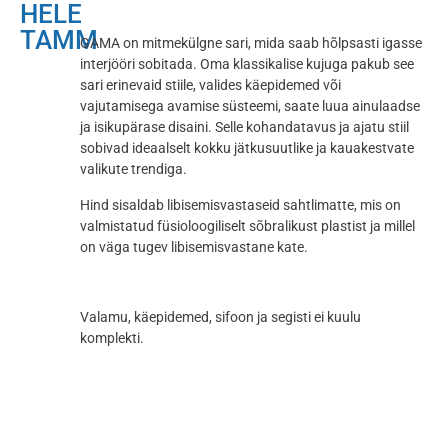
HELE
TAMM
GAMA on mitmekülgne sari, mida saab hõlpsasti igasse
interjööri sobitada. Oma klassikalise kujuga pakub see
sari erinevaid stiile, valides käepidemed või
vajutamisega avamise süsteemi, saate luua ainulaadse
ja isikupärase disaini. Selle kohandatavus ja ajatu stiil
sobivad ideaalselt kokku jätkusuutlike ja kauakestvate
valikute trendiga.
Hind sisaldab libisemisvastaseid sahtlimatte, mis on
valmistatud füsioloogiliselt sõbralikust plastist ja millel
on väga tugev libisemisvastane kate.
Valamu, käepidemed, sifoon ja segisti ei kuulu
komplekti.