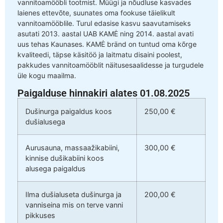
vannitoamööbli tootmist. Müügi ja nõudluse kasvades
laienes ettevõte, suunates oma fookuse täielikult
vannitoamööblile. Turul edasise kasvu saavutamiseks
asutati 2013. aastal UAB KAMĖ ning 2014. aastal avati
uus tehas Kaunases. KAMĖ bränd on tuntud oma kõrge
kvaliteedi, täpse käsitöö ja laitmatu disaini poolest,
pakkudes vannitoamööblit näitusesaalidesse ja turgudele
üle kogu maailma.
Paigalduse hinnakiri alates 01.08.2025
Dušinurga paigaldus koos
250,00 €
dušialusega
Aurusauna, massaažikabiini,
300,00 €
kinnise dušikabiini koos
alusega paigaldus
Ilma dušialuseta dušinurga ja
200,00 €
vanniseina mis on terve vanni
pikkuses