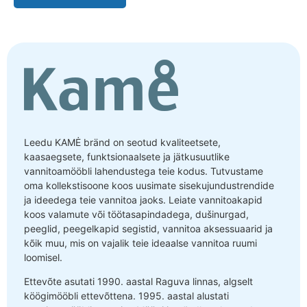
Leedu KAMĖ bränd on seotud kvaliteetsete,
kaasaegsete, funktsionaalsete ja jätkusuutlike
vannitoamööbli lahendustega teie kodus. Tutvustame
oma kollekstisoone koos uusimate sisekujundustrendide
ja ideedega teie vannitoa jaoks. Leiate vannitoakapid
koos valamute või töötasapindadega, dušinurgad,
peeglid, peegelkapid segistid, vannitoa aksessuaarid ja
kõik muu, mis on vajalik teie ideaalse vannitoa ruumi
loomisel.
Ettevõte asutati 1990. aastal Raguva linnas, algselt
köögimööbli ettevõttena. 1995. aastal alustati