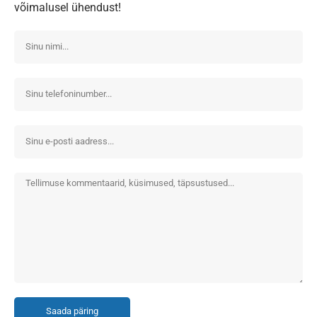
võimalusel ühendust!
Saada päring