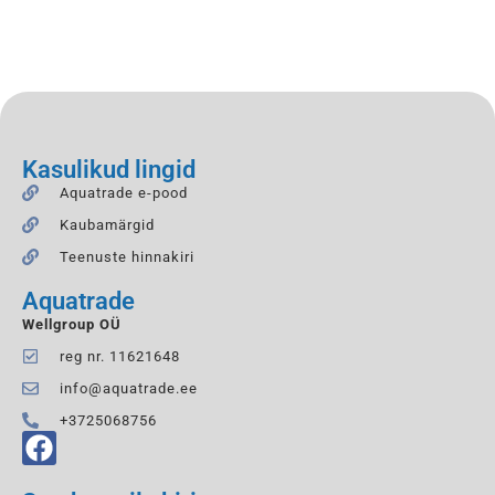
Kasulikud lingid
Aquatrade e-pood
Kaubamärgid
Teenuste hinnakiri
Aquatrade
Wellgroup OÜ
reg nr. 11621648
info@aquatrade.ee
+3725068756