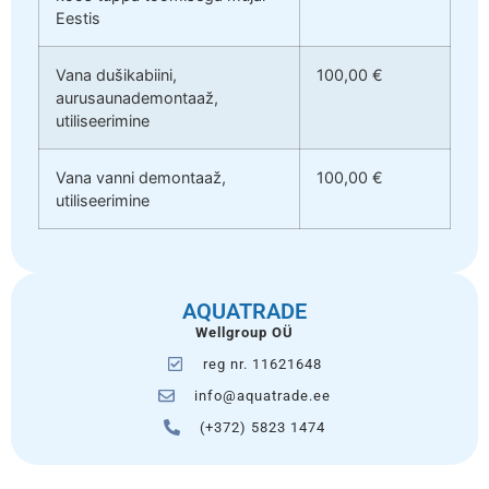
Eestis
Vana dušikabiini,
100,00 €
aurusaunademontaaž,
utiliseerimine
Vana vanni demontaaž,
100,00 €
utiliseerimine
AQUATRADE
Wellgroup OÜ
reg nr. 11621648
info@aquatrade.ee
(+372) 5823 1474