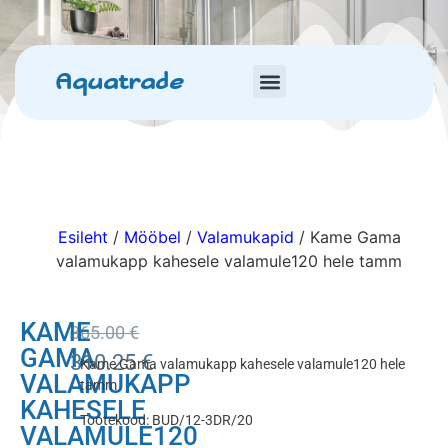
Aquatrade
Esileht
/
Mööbel
/
Valamukapid
/ Kame Gama
valamukapp kahesele valamule120 hele tamm
KAME
365.00
€
GAMA
310.25
€
Kame Gama valamukapp kahesele valamule120 hele
VALAMUKAPP
tamm
KAHESELE
Tootekood: BUD/12-3DR/20
VALAMULE120