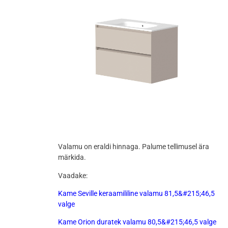
Valamu on eraldi hinnaga. Palume tellimusel ära
märkida.
Vaadake:
Kame Seville keraamililine valamu 81,5&#215;46,5
valge
Kame Orion duratek valamu 80,5&#215;46,5 valge