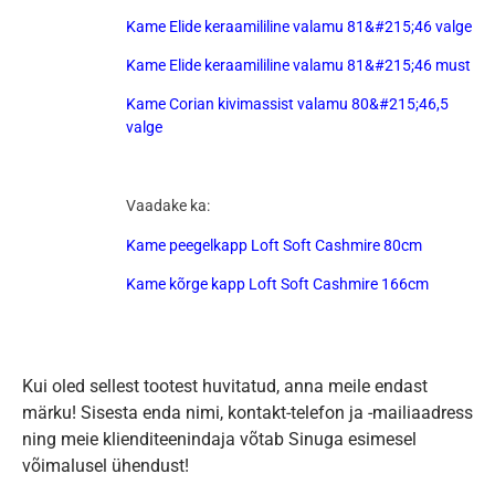
Kame Elide keraamililine valamu 81&#215;46 valge
Kame Elide keraamililine valamu 81&#215;46 must
Kame Corian kivimassist valamu 80&#215;46,5
valge
Vaadake ka:
Kame peegelkapp Loft Soft Cashmire 80cm
Kame kõrge kapp Loft Soft Cashmire 166cm
Kui oled sellest tootest huvitatud, anna meile endast
märku! Sisesta enda nimi, kontakt-telefon ja -mailiaadress
ning meie klienditeenindaja võtab Sinuga esimesel
võimalusel ühendust!