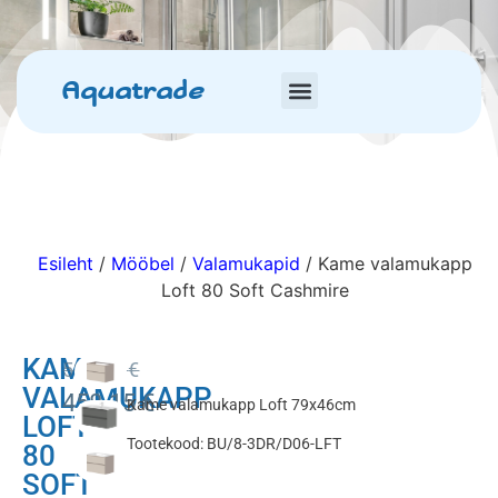
Aquatrade
Esileht
/
Mööbel
/
Valamukapid
/ Kame valamukapp
Loft 80 Soft Cashmire
KAME
539.00
€
VALAMUKAPP
458.15
€
Kame valamukapp Loft 79x46cm
LOFT
Tootekood: BU/8-3DR/D06-LFT
80
SOFT