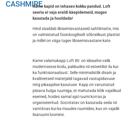
CASHMIRE
Kame kapid on tehases kokku pandud. Loft
seeria ei vaja eraldi käepidemeid, mugav
kasutada ja hooldada!
Hind sisaldab libisemisvastaseid sahtlimatte, mis
on valmistatud füsioloogiliselt sõbralikust plastist
ja millel on väga tugev libisemisvastane kate.
Kame valamukapp Loft 80 on ideaalne valik
modernsesse kodu, pakkudes nii esteetilist ilu kui
ka funktsionaalsust. Selle minimalistlik disain ja
kvaliteetsed materjalid tagavad vastupidavuse
ning pikaajalise kasutuse. Kapp on varustatud
piisava hulga ruumiga, et mahutada kõik vajalikud
esemed, hoides samal ajal ruumi korras ja
organiseeritud. Soovitatav on kasutada seda nii
vannitoas kui ka muudes ruumides, kus on vajalik
lisaruumi loomine.