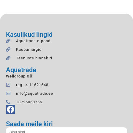
Kasulikud lingid
Aquatrade e-pood
Kaubamärgid
Teenuste hinnakiri
Aquatrade
Wellgroup OÜ
reg nr. 11621648
info@aquatrade.ee
+3725068756
Saada meile kiri