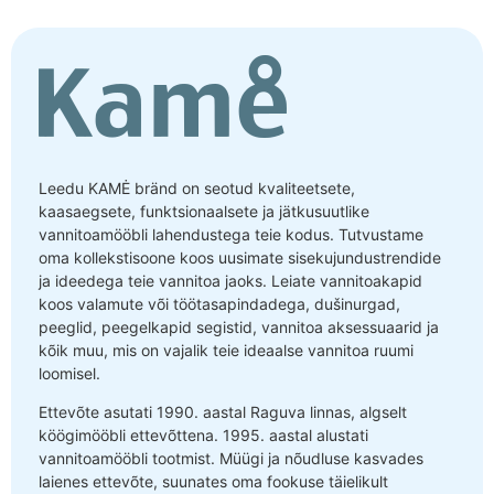
Leedu KAMĖ bränd on seotud kvaliteetsete,
kaasaegsete, funktsionaalsete ja jätkusuutlike
vannitoamööbli lahendustega teie kodus. Tutvustame
oma kollekstisoone koos uusimate sisekujundustrendide
ja ideedega teie vannitoa jaoks. Leiate vannitoakapid
koos valamute või töötasapindadega, dušinurgad,
peeglid, peegelkapid segistid, vannitoa aksessuaarid ja
kõik muu, mis on vajalik teie ideaalse vannitoa ruumi
loomisel.
Ettevõte asutati 1990. aastal Raguva linnas, algselt
köögimööbli ettevõttena. 1995. aastal alustati
vannitoamööbli tootmist. Müügi ja nõudluse kasvades
laienes ettevõte, suunates oma fookuse täielikult