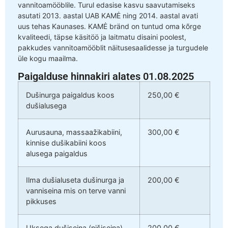
vannitoamööblile. Turul edasise kasvu saavutamiseks
asutati 2013. aastal UAB KAMĖ ning 2014. aastal avati
uus tehas Kaunases. KAMĖ bränd on tuntud oma kõrge
kvaliteedi, täpse käsitöö ja laitmatu disaini poolest,
pakkudes vannitoamööblit näitusesaalidesse ja turgudele
üle kogu maailma.
Paigalduse hinnakiri alates 01.08.2025
Dušinurga paigaldus koos
250,00 €
dušialusega
Aurusauna, massaažikabiini,
300,00 €
kinnise dušikabiini koos
alusega paigaldus
Ilma dušialuseta dušinurga ja
200,00 €
vanniseina mis on terve vanni
pikkuses
Uksega dušiseina (nišiseina)
200,00 €