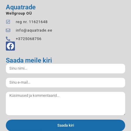
Aquatrade
Wellgroup OÜ
reg nr. 11621648
info@aquatrade.ee
+3725068756
Saada meile kiri
Saada kiri