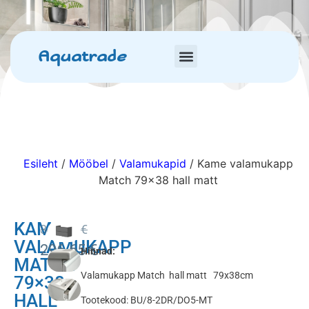
Aquatrade
Esileht
/
Mööbel
/
Valamukapid
/ Kame valamukapp
Match 79×38 hall matt
KAME
349.00
€
VALAMUKAPP
296.65
€
Hinnad:
MATCH
Valamukapp Match hall matt 79x38cm
79×38
HALL
Tootekood: BU/8-2DR/DO5-MT