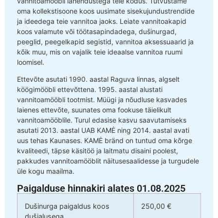
vannitoamööbli lahendustega teie kodus. Tutvustame
oma kollekstisoone koos uusimate sisekujundustrendide
ja ideedega teie vannitoa jaoks. Leiate vannitoakapid
koos valamute või töötasapindadega, dušinurgad,
peeglid, peegelkapid segistid, vannitoa aksessuaarid ja
kõik muu, mis on vajalik teie ideaalse vannitoa ruumi
loomisel.
Ettevõte asutati 1990. aastal Raguva linnas, algselt
köögimööbli ettevõttena. 1995. aastal alustati
vannitoamööbli tootmist. Müügi ja nõudluse kasvades
laienes ettevõte, suunates oma fookuse täielikult
vannitoamööblile. Turul edasise kasvu saavutamiseks
asutati 2013. aastal UAB KAMĖ ning 2014. aastal avati
uus tehas Kaunases. KAMĖ bränd on tuntud oma kõrge
kvaliteedi, täpse käsitöö ja laitmatu disaini poolest,
pakkudes vannitoamööblit näitusesaalidesse ja turgudele
üle kogu maailma.
Paigalduse hinnakiri alates 01.08.2025
Dušinurga paigaldus koos
250,00 €
dušialusega