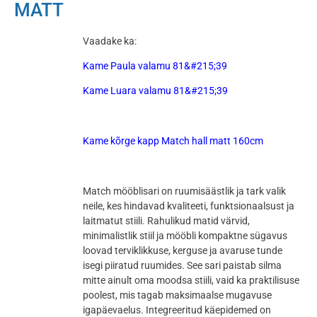
MATT
Vaadake ka:
Kame Paula valamu 81&#215;39
Kame Luara valamu 81&#215;39
Kame kõrge kapp Match hall matt 160cm
Match mööblisari on ruumisäästlik ja tark valik
neile, kes hindavad kvaliteeti, funktsionaalsust ja
laitmatut stiili. Rahulikud matid värvid,
minimalistlik stiil ja mööbli kompaktne sügavus
loovad terviklikkuse, kerguse ja avaruse tunde
isegi piiratud ruumides. See sari paistab silma
mitte ainult oma moodsa stiili, vaid ka praktilisuse
poolest, mis tagab maksimaalse mugavuse
igapäevaelus. Integreeritud käepidemed on