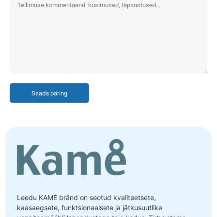
Saada päring
Leedu KAMĖ bränd on seotud kvaliteetsete,
kaasaegsete, funktsionaalsete ja jätkusuutlike