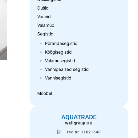
Dušid
Vannid
Valamud
Segistid
Põrandasegistid
Köögisegistid
Valamusegistid
Vannipealsed segistid
Vannisegistid
Mööbel
AQUATRADE
Wellgroup OÜ
reg nr. 11621648