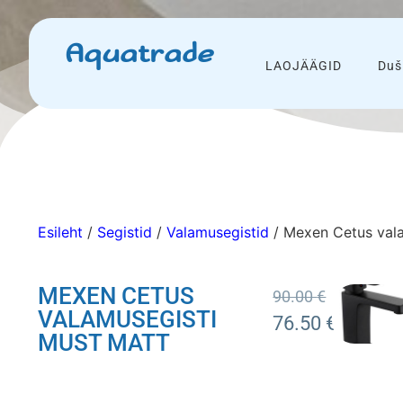
Aquatrade
LAOJÄÄGID
Duš
Esileht
/
Segistid
/
Valamusegistid
/ Mexen Cetus vala
MEXEN CETUS
90.00
€
VALAMUSEGISTI
76.50
€
MUST MATT