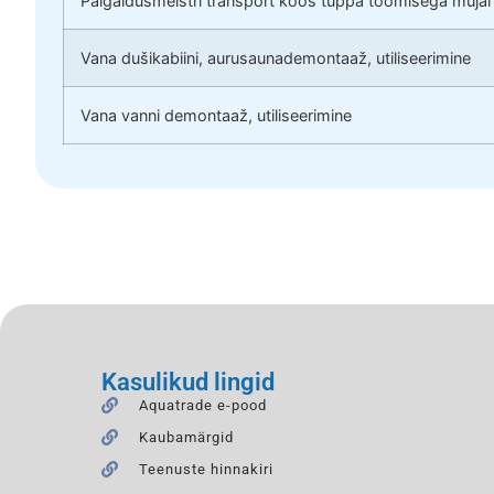
Paigaldusmeistri transport koos tuppa toomisega mujal
Vana dušikabiini, aurusaunademontaaž, utiliseerimine
Vana vanni demontaaž, utiliseerimine
Kasulikud lingid
Aquatrade e-pood
Kaubamärgid
Teenuste hinnakiri