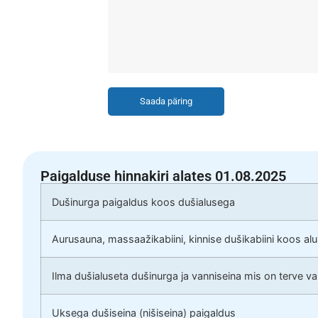
Saada päring
Paigalduse hinnakiri alates 01.08.2025
Dušinurga paigaldus koos dušialusega
Aurusauna, massaažikabiini, kinnise dušikabiini koos al
Ilma dušialuseta dušinurga ja vanniseina mis on terve v
Uksega dušiseina (nišiseina) paigaldus