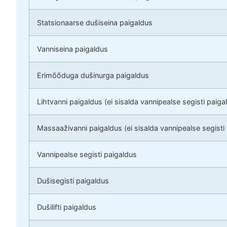
Statsionaarse dušiseina paigaldus
Vanniseina paigaldus
Erimõõduga dušinurga paigaldus
Lihtvanni paigaldus (ei sisalda vannipealse segisti paiga
Massaaživanni paigaldus (ei sisalda vannipealse segisti
Vannipealse segisti paigaldus
Dušisegisti paigaldus
Dušilifti paigaldus