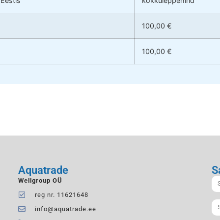
 Eestis
kokkuleppehind
100,00 €
100,00 €
Aquatrade
S
Wellgroup OÜ
reg nr. 11621648
info@aquatrade.ee