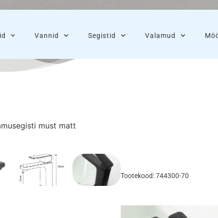
id
Vannid
Segistid
Valamud
Möö
musegisti must matt
Tootekood: 744300-70