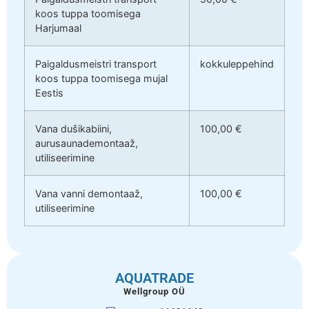
koos tuppa toomisega
Harjumaal
Paigaldusmeistri transport
kokkuleppehind
koos tuppa toomisega mujal
Eestis
Vana dušikabiini,
100,00 €
aurusaunademontaaž,
utiliseerimine
Vana vanni demontaaž,
100,00 €
utiliseerimine
AQUATRADE
Wellgroup OÜ