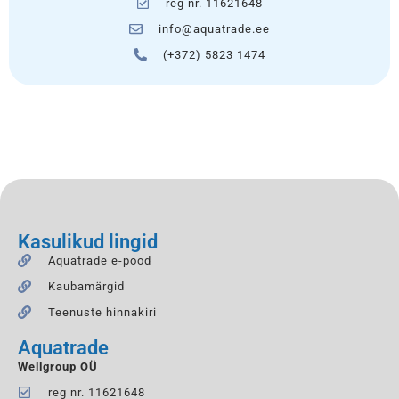
reg nr. 11621648
info@aquatrade.ee
(+372) 5823 1474
Kasulikud lingid
Aquatrade e-pood
Kaubamärgid
Teenuste hinnakiri
Aquatrade
Wellgroup OÜ
reg nr. 11621648