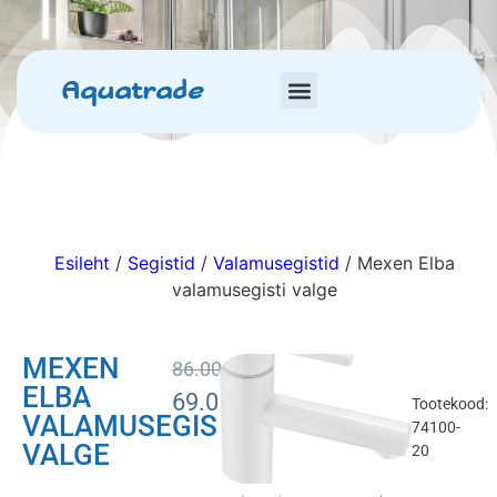
Aquatrade
Esileht
/
Segistid
/
Valamusegistid
/ Mexen Elba
valamusegisti valge
MEXEN
86.00
€
ELBA
69.00
€
Tootekood:
VALAMUSEGISTI
74100-
VALGE
20