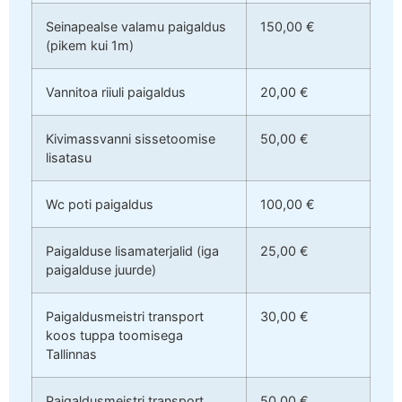
Seinapealse valamu paigaldus
150,00 €
(pikem kui 1m)
Vannitoa riiuli paigaldus
20,00 €
Kivimassvanni sissetoomise
50,00 €
lisatasu
Wc poti paigaldus
100,00 €
Paigalduse lisamaterjalid (iga
25,00 €
paigalduse juurde)
Paigaldusmeistri transport
30,00 €
koos tuppa toomisega
Tallinnas
Paigaldusmeistri transport
50,00 €