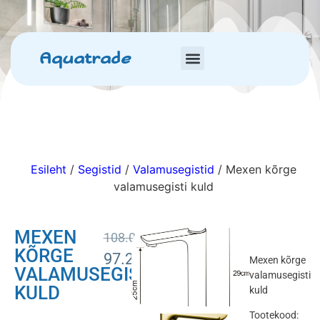
Aquatrade
Esileht
/
Segistid
/
Valamusegistid
/ Mexen kõrge
valamusegisti kuld
MEXEN
108.00
€
KÕRGE
97.20
€
Mexen kõrge
VALAMUSEGISTI
valamusegisti
KULD
kuld
Tootekood: