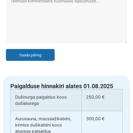
Saada päring
Paigalduse hinnakiri alates 01.08.2025
Dušinurga paigaldus koos
250,00 €
dušialusega
Aurusauna, massaažikabiini,
300,00 €
kinnise dušikabiini koos
alusega paigaldus