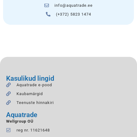
info@aquatrade.ee
(+372) 5823 1474
Kasulikud lingid
Aquatrade e-pood
Kaubamärgid
Teenuste hinnakiri
Aquatrade
Wellgroup OÜ
reg nr. 11621648