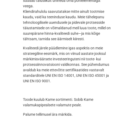
suudab täiuslikult ühineda oma põhielemendiga:
veega.
Kliendirahulolu saavutatakse mitte ainult tootmise
kaudu, vaid ka teeninduse kaudu. Meie tähelepanu
tehnoloogilisele uuendusele ja pidevale protsesside
täiustamisele on võimaldanud meil luua toote, millel on
suurepärane hinna-kvaliteedi suhe—ja mis kõige
tähtsam, tarnida see äärmiselt kiiresti.
Kvaliteedi järele püüdlemine igas aspektis on meie
strateegiline eesmärk, mis on viinud aastate jooksul
märkimisväärsete investeeringuteni nii toote- kui
protsessiinnovatsiooni valdkonnas. See pühendumus
avaldub ka meie ettevõtte sertifikaatides vastavalt
standarditele UNI EN ISO 14001, UNI EN ISO 45001 ja
UNI EN ISO 9001.
Toode kuulub Kame sortimenti. Sobib Kame
valamukapipealsete valamute peale.
Palume tellimusel ära märkida.