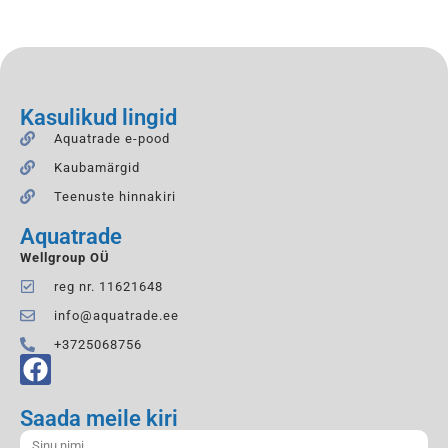
Kasulikud lingid
Aquatrade e-pood
Kaubamärgid
Teenuste hinnakiri
Aquatrade
Wellgroup OÜ
reg nr. 11621648
info@aquatrade.ee
+3725068756
Saada meile kiri