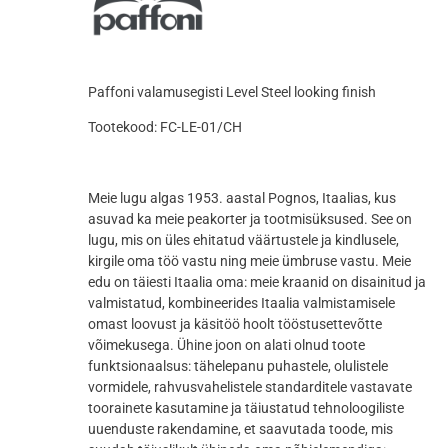
Paffoni valamusegisti Level Steel looking finish
Tootekood: FC-LE-01/CH
Meie lugu algas 1953. aastal Pognos, Itaalias, kus
asuvad ka meie peakorter ja tootmisüksused. See on
lugu, mis on üles ehitatud väärtustele ja kindlusele,
kirgile oma töö vastu ning meie ümbruse vastu. Meie
edu on täiesti Itaalia oma: meie kraanid on disainitud ja
valmistatud, kombineerides Itaalia valmistamisele
omast loovust ja käsitöö hoolt tööstusettevõtte
võimekusega. Ühine joon on alati olnud toote
funktsionaalsus: tähelepanu puhastele, olulistele
vormidele, rahvusvahelistele standarditele vastavate
toorainete kasutamine ja täiustatud tehnoloogiliste
uuenduste rakendamine, et saavutada toode, mis