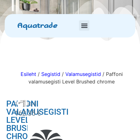
Aquatrade
Esileht
/
Segistid
/
Valamusegistid
/ Paffoni
valamusegisti Level Brushed chrome
PAFFONI
191.00
€
VALAMUSEGISTI
162.35
€
LEVEL
BRUSHED
CHROME