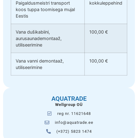
Paigaldusmeistri transport
kokkuleppehind
koos tuppa toomisega mujal
Eestis
Vana dušikabiini,
100,00 €
aurusaunademontaaž,
utiliseerimine
Vana vanni demontaaž,
100,00 €
utiliseerimine
AQUATRADE
Wellgroup OÜ
reg nr. 11621648
info@aquatrade.ee
(+372) 5823 1474