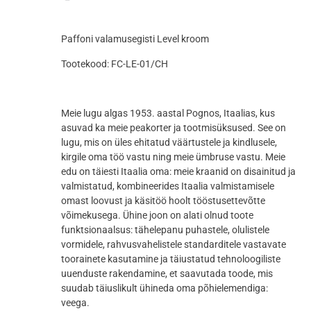
Paffoni valamusegisti Level kroom
Tootekood: FC-LE-01/CH
Meie lugu algas 1953. aastal Pognos, Itaalias, kus
asuvad ka meie peakorter ja tootmisüksused. See on
lugu, mis on üles ehitatud väärtustele ja kindlusele,
kirgile oma töö vastu ning meie ümbruse vastu. Meie
edu on täiesti Itaalia oma: meie kraanid on disainitud ja
valmistatud, kombineerides Itaalia valmistamisele
omast loovust ja käsitöö hoolt tööstusettevõtte
võimekusega. Ühine joon on alati olnud toote
funktsionaalsus: tähelepanu puhastele, olulistele
vormidele, rahvusvahelistele standarditele vastavate
toorainete kasutamine ja täiustatud tehnoloogiliste
uuenduste rakendamine, et saavutada toode, mis
suudab täiuslikult ühineda oma põhielemendiga:
veega.