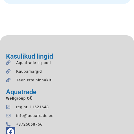
Kasulikud lingid
Aquatrade e-pood
Kaubamärgid
Teenuste hinnakiri
Aquatrade
Wellgroup OÜ
reg nr. 11621648
info@aquatrade.ee
+3725068756