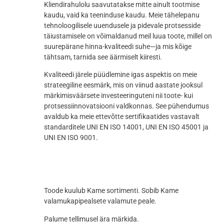
Kliendirahulolu saavutatakse mitte ainult tootmise
kaudu, vaid ka teeninduse kaudu. Meie tähelepanu
tehnoloogilisele uuendusele ja pidevale protsesside
täiustamisele on võimaldanud meil luua toote, millel on
suurepärane hinna-kvaliteedi suhe—ja mis kõige
tähtsam, tarnida see äärmiselt kiiresti.
Kvaliteedi järele püüdlemine igas aspektis on meie
strateegiline eesmärk, mis on viinud aastate jooksul
märkimisväärsete investeeringuteni nii toote- kui
protsessiinnovatsiooni valdkonnas. See pühendumus
avaldub ka meie ettevõtte sertifikaatides vastavalt
standarditele UNI EN ISO 14001, UNI EN ISO 45001 ja
UNI EN ISO 9001.
Toode kuulub Kame sortimenti. Sobib Kame
valamukapipealsete valamute peale.
Palume tellimusel ära märkida.