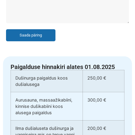
Saada päring
Paigalduse hinnakiri alates 01.08.2025
Dušinurga paigaldus koos
250,00 €
dušialusega
Aurusauna, massaažikabiini,
300,00 €
kinnise dušikabiini koos
alusega paigaldus
Ilma dušialuseta dušinurga ja
200,00 €
vanniseina mis on terve vanni