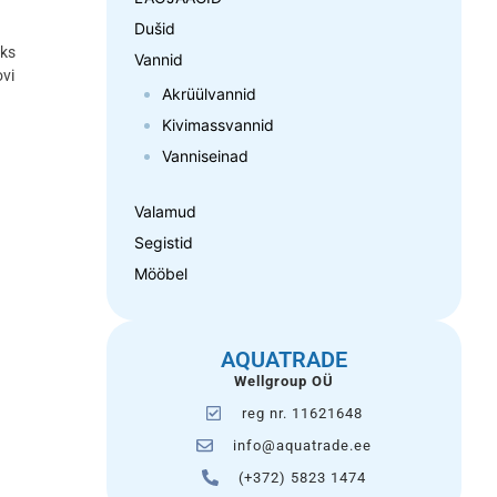
Dušid
eks
Vannid
ovi
Akrüülvannid
Kivimassvannid
Vanniseinad
Valamud
Segistid
Mööbel
AQUATRADE
Wellgroup OÜ
reg nr. 11621648
info@aquatrade.ee
(+372) 5823 1474