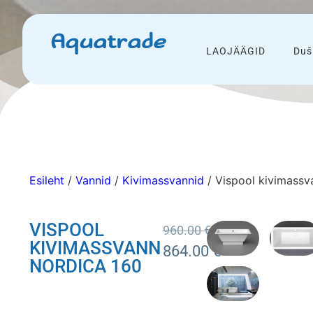
Aquatrade
LAOJÄÄGID
Duš
Esileht
/
Vannid
/
Kivimassvannid
/ Vispool kivimassv
VISPOOL
960.00
€
KIVIMASSVANN
864.00
€
NORDICA 160