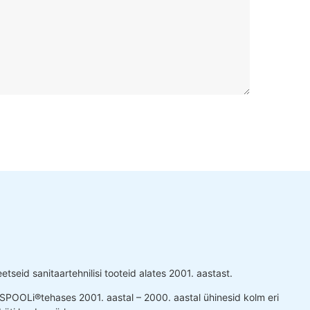
tseid sanitaartehnilisi tooteid alates 2001. aastast.
ISPOOLi®tehases 2001. aastal – 2000. aastal ühinesid kolm eri