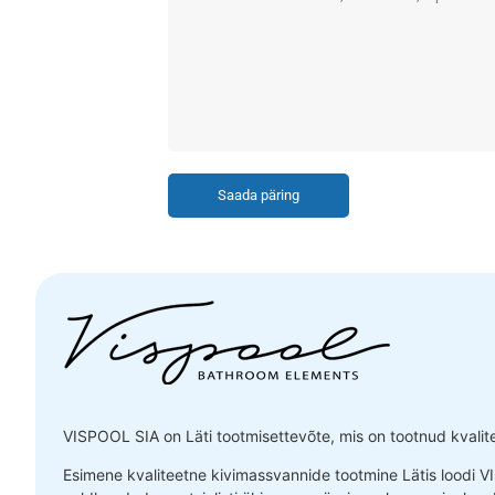
Saada päring
VISPOOL SIA on Läti tootmisettevõte, mis on tootnud kvalitee
Esimene kvaliteetne kivimassvannide tootmine Lätis loodi V