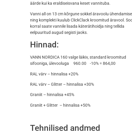
äärde kui ka eraldiseisvana keset vannituba.
Vanni all on 13 cm kõrgune sokkel äravoolu ühendamis
ning komplekti kuulub ClickClack kroomitud äravool. So
korral saate vannile lisada käterätihoidja ning tellida
eelpuuritud augud segisti jaoks.
Hinnad:
VANN NORDICA 160 valge läikiv, standard kroomitud
sifooniga, ülevooluga 960.00 -10% = 864,00
RAL värv – hinnalisa +20%
RAL värv – Glitter – hinnalisa +30%
Graniit – hinnalisa +45%
Graniit + Glitter – hinnalisa +50%
Tehnilised andmed