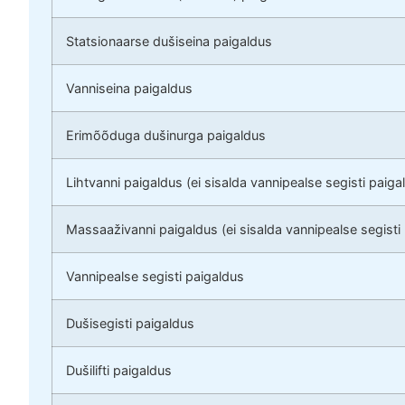
Statsionaarse dušiseina paigaldus
Vanniseina paigaldus
Erimõõduga dušinurga paigaldus
Lihtvanni paigaldus (ei sisalda vannipealse segisti paiga
Massaaživanni paigaldus (ei sisalda vannipealse segisti
Vannipealse segisti paigaldus
Dušisegisti paigaldus
Dušilifti paigaldus