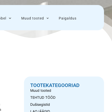
bel
Muud tooted
Paigaldus
TOOTEKATEGOORIAD
Muud tooted
TEHTUD TÖÖD
Dušisegistid
s
a
LAOJÄÄGID