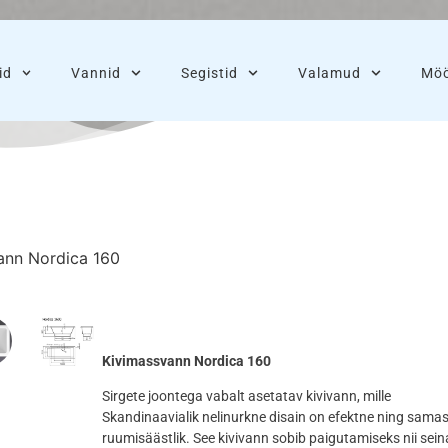
id
Vannid
Segistid
Valamud
Möö
ann Nordica 160
Kivimassvann Nordica 160
Sirgete joontega vabalt asetatav kivivann, mille
Skandinaavialik nelinurkne disain on efektne ning sama
ruumisäästlik. See kivivann sobib paigutamiseks nii sein