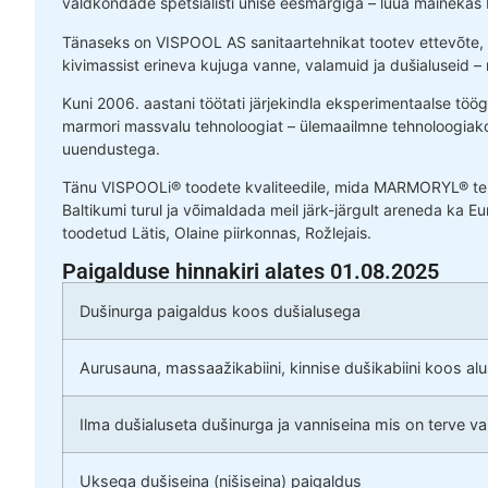
valdkondade spetsialisti ühise eesmärgiga – luua mainekas
Tänaseks on VISPOOL AS sanitaartehnikat tootev ettevõte
kivimassist erineva kujuga vanne, valamuid ja dušialuseid – 
Kuni 2006. aastani töötati järjekindla eksperimentaalse tö
marmori massvalu tehnoloogiat – ülemaailmne tehnoloogia
uuendustega.
Tänu VISPOOLi® toodete kvaliteedile, mida MARMORYL® teh
Baltikumi turul ja võimaldada meil järk-järgult areneda ka E
toodetud Lätis, Olaine piirkonnas, Rožlejais.
Paigalduse hinnakiri alates 01.08.2025
Dušinurga paigaldus koos dušialusega
Aurusauna, massaažikabiini, kinnise dušikabiini koos al
Ilma dušialuseta dušinurga ja vanniseina mis on terve v
Uksega dušiseina (nišiseina) paigaldus