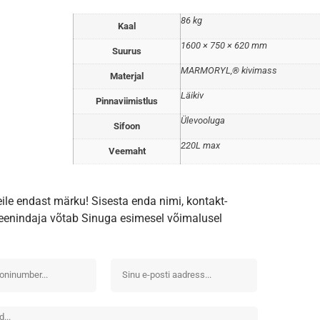
86 kg
Kaal
1600 × 750 × 620 mm
Suurus
MARMORYL,® kivimass
Materjal
Läikiv
Pinnaviimistlus
Ülevooluga
Sifoon
220L max
Veemaht
eile endast märku! Sisesta enda nimi, kontakt-
iteenindaja võtab Sinuga esimesel võimalusel