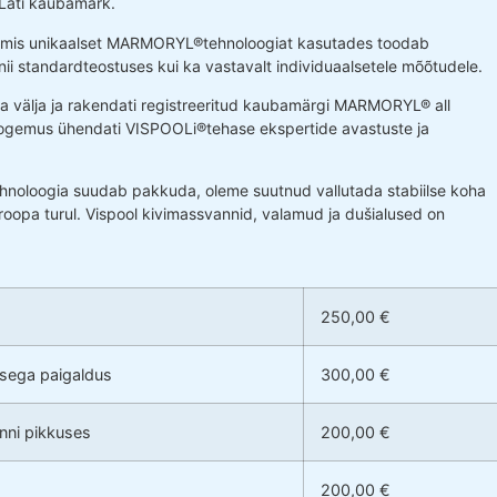
 Läti kaubamärk.
, mis unikaalset MARMORYL®tehnoloogiat kasutades toodab
nii standardteostuses kui ka vastavalt individuaalsetele mõõtudele.
öga välja ja rakendati registreeritud kaubamärgi MARMORYL® all
kogemus ühendati VISPOOLi®tehase ekspertide avastuste ja
noloogia suudab pakkuda, oleme suutnud vallutada stabiilse koha
uroopa turul. Vispool kivimassvannid, valamud ja dušialused on
250,00 €
usega paigaldus
300,00 €
anni pikkuses
200,00 €
200,00 €