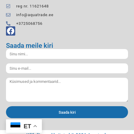
reg nr. 11621648
info@aquatrade.ee
+3725068756
Saada meile kiri
Saada kiri
ET