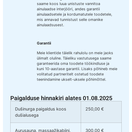
saame koos luua unistuste vannitoa
ainulaadse interjööri, andes garantii
ainulaadsetele ja kordumatutele toodetele,
mis annavad tunnistust selle omanike
ainulaadsusest.
Garantii
Meie klientide täielik rahulolu on meie jaoks
ülimalt oluline. Täieliku vastutusega saame
garanteerida oma toodete töökindluse ja
kuni 10-aastase garantii. Lisaks põhineb meie
volitatud partneritelt ostetud toodete
teenindamine ukselt-uksele põhimõttel.
Paigalduse hinnakiri alates 01.08.2025
Dušinurga paigaldus koos
250,00 €
dušialusega
Aurusauna, massaažikabiini,
300,00 €