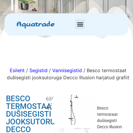
Aquatrade
Esileht
/
Segistid
/
Vannisegistid
/ Besco termostaat
dušisegisti jooksutoruga Decco Illusion harjatud grafiit
BESCO
630.00
€
TERMOSTAAT
499.00
€
Besco
DUŠISEGISTI
termostaat
JOOKSUTORUGA
dušisegisti
Decco illusion
DECCO