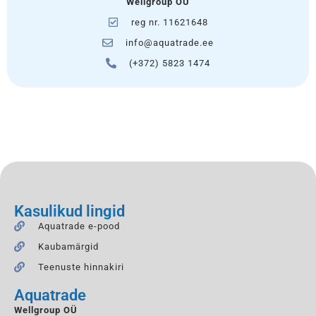
Wellgroup OÜ
reg nr. 11621648
info@aquatrade.ee
(+372) 5823 1474
Kasulikud lingid
Aquatrade e-pood
Kaubamärgid
Teenuste hinnakiri
Aquatrade
Wellgroup OÜ