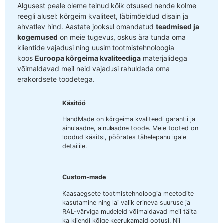
Algusest peale oleme teinud kõik otsused nende kolme
reegli alusel: kõrgeim kvaliteet, läbimõeldud disain ja
ahvatlev hind. Aastate jooksul omandatud
teadmised ja
kogemused
on meie tugevus, oskus ära tunda oma
klientide vajadusi ning uusim tootmistehnoloogia
koos
Euroopa kõrgeima kvaliteediga
materjalidega
võimaldavad meil neid vajadusi rahuldada oma
erakordsete toodetega.
Käsitöö
HandMade on kõrgeima kvaliteedi garantii ja
ainulaadne, ainulaadne toode. Meie tooted on
loodud käsitsi, pöörates tähelepanu igale
detailile.
Custom-made
Kaasaegsete tootmistehnoloogia meetodite
kasutamine ning lai valik erineva suuruse ja
RAL-värviga mudeleid võimaldavad meil täita
ka kliendi kõige keerukamaid ootusi. Nii