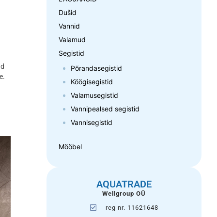
Dušid
Vannid
Valamud
Segistid
ud
Põrandasegistid
e.
Köögisegistid
Valamusegistid
Vannipealsed segistid
Vannisegistid
Mööbel
AQUATRADE
Wellgroup OÜ
reg nr. 11621648