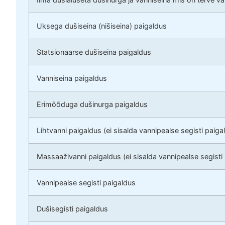
Uksega dušiseina (nišiseina) paigaldus
Statsionaarse dušiseina paigaldus
Vanniseina paigaldus
Erimõõduga dušinurga paigaldus
Lihtvanni paigaldus (ei sisalda vannipealse segisti paiga
Massaaživanni paigaldus (ei sisalda vannipealse segisti
Vannipealse segisti paigaldus
Dušisegisti paigaldus