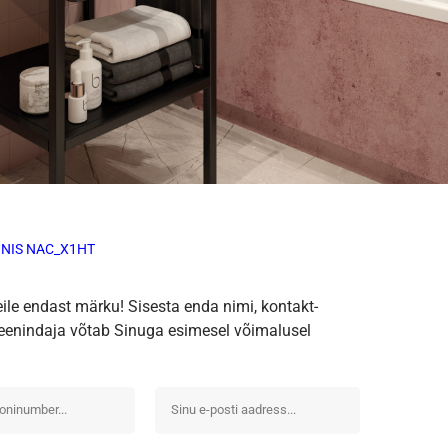
ONIS NAC_X1HT
eile endast märku! Sisesta enda nimi, kontakt-
iteenindaja võtab Sinuga esimesel võimalusel