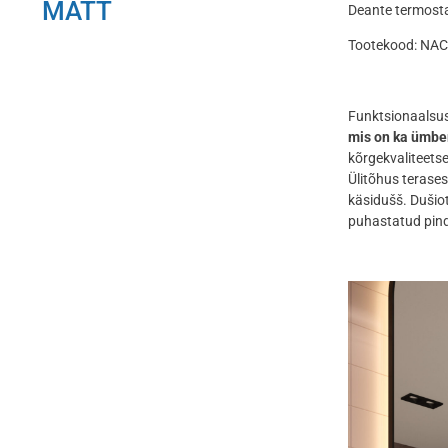
MATT
Deante termosta
Tootekood: NA
Funktsionaalsus
mis on ka ümber
kõrgekvaliteetse
Ülitõhus terase
käsidušš. Dušio
puhastatud pinda