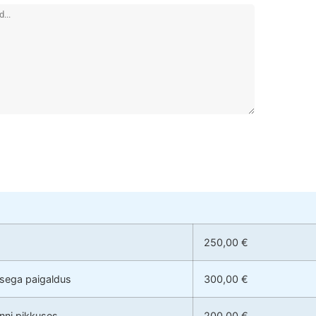
250,00 €
usega paigaldus
300,00 €
anni pikkuses
200,00 €