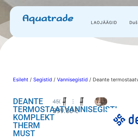
Aquatrade
LAOJÄÄGID
Duš
Esileht
/
Segistid
/
Vannisegistid
/ Deante termostaat
DEANTE
450.00
€
TERMOSTAATVANNISEGISTI
399.00
€
KOMPLEKT
THERM
MUST