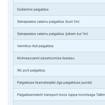
Dušiistme paigaldus
Seinapealse valamu paigaldus (kuni 1m)
Seinapealse valamu paigaldus (pikem kui 1m)
Vannitoa riiuli paigaldus
Kivimassvanni sissetoomise lisatasu
Wc poti paigaldus
Paigalduse lisamaterjalid (iga paigalduse juurde)
Paigaldusmeistri transport koos tuppa toomisega Tallin