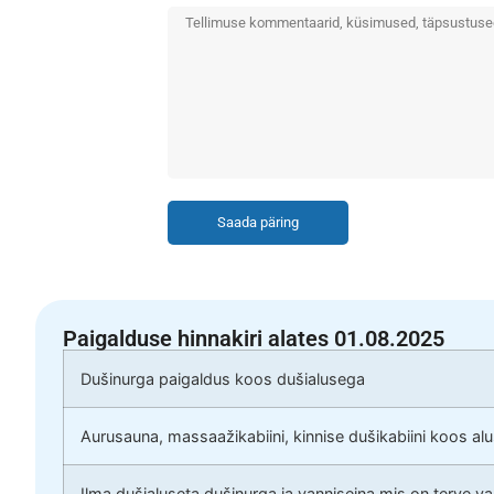
Saada päring
Paigalduse hinnakiri alates 01.08.2025
Dušinurga paigaldus koos dušialusega
Aurusauna, massaažikabiini, kinnise dušikabiini koos al
Ilma dušialuseta dušinurga ja vanniseina mis on terve v