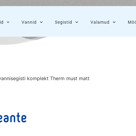
id
Vannid
Segistid
Valamud
Möö
vannisegisti komplekt Therm must matt