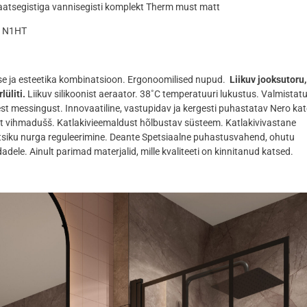
atsegistiga vannisegisti komplekt Therm must matt
C N1HT
e ja esteetika kombinatsioon. Ergonoomilised nupud.
Liikuv jooksutoru,
lüliti.
Liikuv silikoonist aeraator. 38˚C temperatuuri lukustus. Valmistat
st messingust. Innovaatiline, vastupidav ja kergesti puhastatav Nero kat
st vihmadušš. Katlakivieemaldust hõlbustav süsteem. Katlakivivastane
tsiku nurga reguleerimine. Deante Spetsiaalne puhastusvahend, ohutu
dele. Ainult parimad materjalid, mille kvaliteeti on kinnitanud katsed.