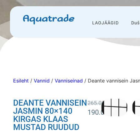
Aquatrade
LAOJÄÄGID
Duš
Esileht
/
Vannid
/
Vanniseinad
/ Deante vannisein Jas
DEANTE VANNISEIN
265.00
€
JASMIN 80×140
190.00
€
KIRGAS KLAAS
MUSTAD RUUDUD