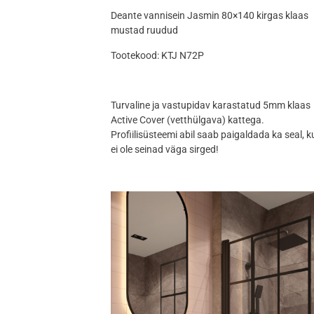
Deante vannisein Jasmin 80×140 kirgas klaas
mustad ruudud
Tootekood: KTJ N72P
Turvaline ja vastupidav karastatud 5mm klaas
Active Cover (vetthülgava) kattega.
Profiilisüsteemi abil saab paigaldada ka seal, k
ei ole seinad väga sirged!