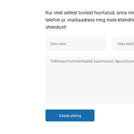
Kui oled sellest tootest huvitatud, anna m
telefon ja -mailiaadress ning meie kliend
ühendust!
Saada päring