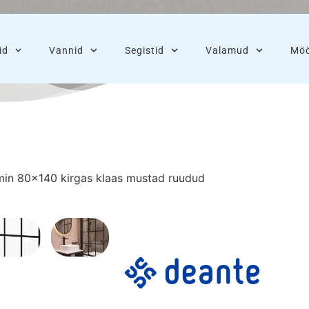
id
Vannid
Segistid
Valamud
Möö
min 80×140 kirgas klaas mustad ruudud