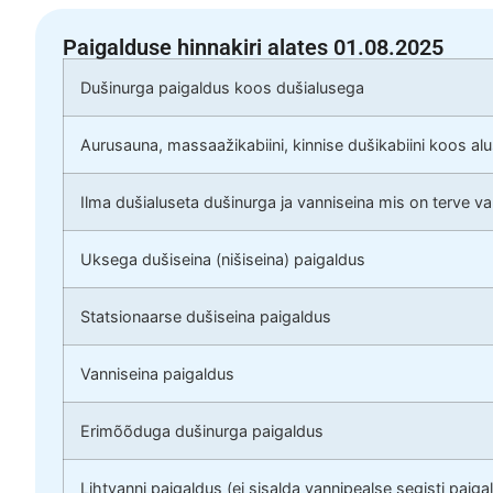
Paigalduse hinnakiri alates 01.08.2025
Dušinurga paigaldus koos dušialusega
Aurusauna, massaažikabiini, kinnise dušikabiini koos al
Ilma dušialuseta dušinurga ja vanniseina mis on terve v
Uksega dušiseina (nišiseina) paigaldus
Statsionaarse dušiseina paigaldus
Vanniseina paigaldus
Erimõõduga dušinurga paigaldus
Lihtvanni paigaldus (ei sisalda vannipealse segisti paiga