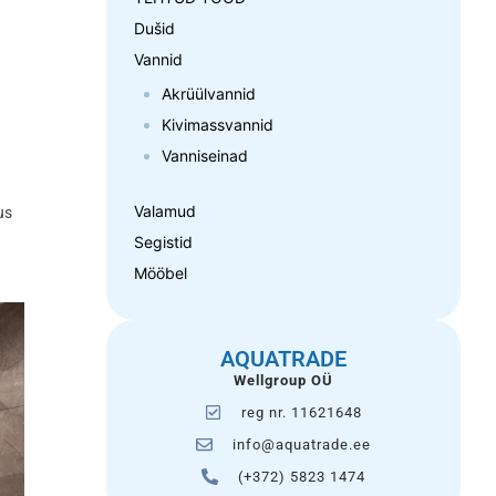
Dušid
Vannid
Akrüülvannid
Kivimassvannid
Vanniseinad
Valamud
us
Segistid
Mööbel
AQUATRADE
Wellgroup OÜ
reg nr. 11621648
info@aquatrade.ee
(+372) 5823 1474