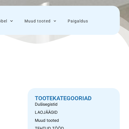
bel
Muud tooted
Paigaldus
TOOTEKATEGOORIAD
Dušisegistid
LAOJÄÄGID
Muud tooted
TEHTUD TÖÖD