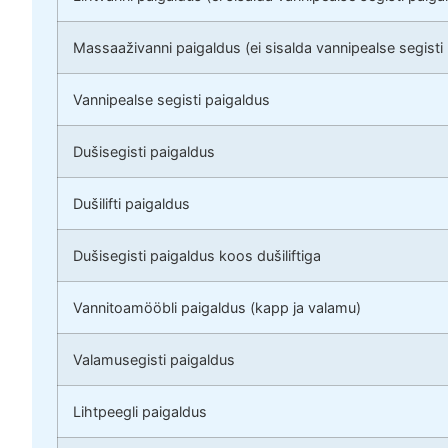
Massaaživanni paigaldus (ei sisalda vannipealse segisti
Vannipealse segisti paigaldus
Dušisegisti paigaldus
Dušilifti paigaldus
Dušisegisti paigaldus koos dušiliftiga
Vannitoamööbli paigaldus (kapp ja valamu)
Valamusegisti paigaldus
Lihtpeegli paigaldus