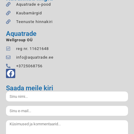
Aquatrade e-pood
Kaubamärgid
Teenuste hinnakiri
Aquatrade
Wellgroup OÜ
reg nr. 11621648
info@aquatrade.ee
+3725068756
Saada meile kiri