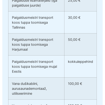
Paigalduse lisamaterjalid (iga
25,00 €
paigalduse juurde)
Paigaldusmeistri transport
30,00 €
koos tuppa toomisega
Tallinnas
Paigaldusmeistri transport
50,00 €
koos tuppa toomisega
Harjumaal
Paigaldusmeistri transport
kokkuleppehind
koos tuppa toomisega mujal
Eestis
Vana dušikabiini,
100,00 €
aurusaunademontaaž,
utiliseerimine