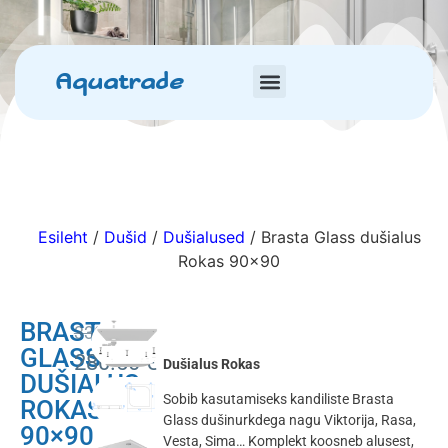
Aquatrade
Esileht
/
Dušid
/
Dušialused
/ Brasta Glass dušialus
Rokas 90×90
BRASTA
330.00
€
GLASS
280.50
€
Dušialus Rokas
DUŠIALUS
Sobib kasutamiseks kandiliste Brasta
ROKAS
Glass dušinurkdega nagu Viktorija, Rasa,
90×90
Vesta, Sima… Komplekt koosneb alusest,