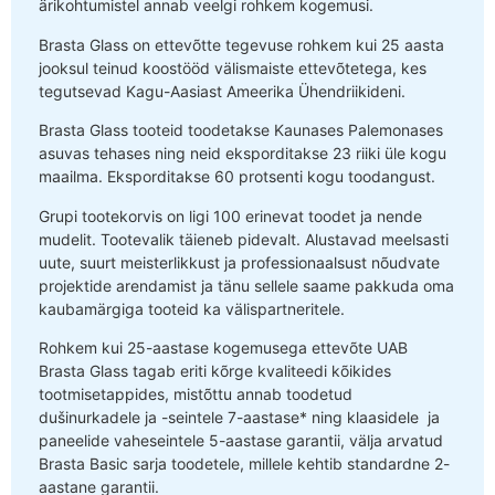
ärikohtumistel annab veelgi rohkem kogemusi.
Brasta Glass on ettevõtte tegevuse rohkem kui 25 aasta
jooksul teinud koostööd välismaiste ettevõtetega, kes
tegutsevad Kagu-Aasiast Ameerika Ühendriikideni.
Brasta Glass tooteid toodetakse Kaunases Palemonases
asuvas tehases ning neid eksporditakse 23 riiki üle kogu
maailma. Eksporditakse 60 protsenti kogu toodangust.
Grupi tootekorvis on ligi 100 erinevat toodet ja nende
mudelit. Tootevalik täieneb pidevalt. Alustavad meelsasti
uute, suurt meisterlikkust ja professionaalsust nõudvate
projektide arendamist ja tänu sellele saame pakkuda oma
kaubamärgiga tooteid ka välispartneritele.
Rohkem kui 25-aastase kogemusega ettevõte UAB
Brasta Glass tagab eriti kõrge kvaliteedi kõikides
tootmisetappides, mistõttu annab toodetud
dušinurkadele ja -seintele 7-aastase* ning klaasidele ja
paneelide vaheseintele 5-aastase garantii, välja arvatud
Brasta Basic sarja toodetele, millele kehtib standardne 2-
aastane garantii.