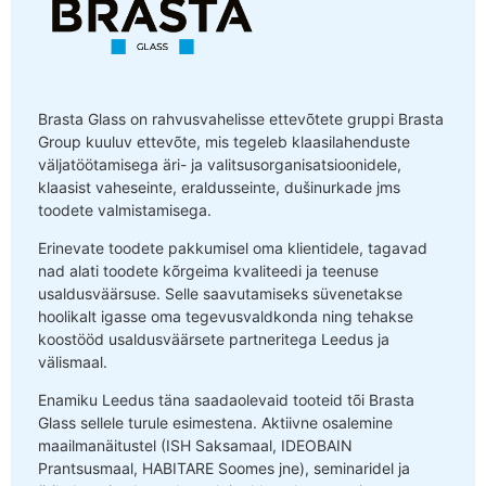
Brasta Glass on rahvusvahelisse ettevõtete gruppi Brasta
Group kuuluv ettevõte, mis tegeleb klaasilahenduste
väljatöötamisega äri- ja valitsusorganisatsioonidele,
klaasist vaheseinte, eraldusseinte, dušinurkade jms
toodete valmistamisega.
Erinevate toodete pakkumisel oma klientidele, tagavad
nad alati toodete kõrgeima kvaliteedi ja teenuse
usaldusväärsuse. Selle saavutamiseks süvenetakse
hoolikalt igasse oma tegevusvaldkonda ning tehakse
koostööd usaldusväärsete partneritega Leedus ja
välismaal.
Enamiku Leedus täna saadaolevaid tooteid tõi Brasta
Glass sellele turule esimestena. Aktiivne osalemine
maailmanäitustel (ISH Saksamaal, IDEOBAIN
Prantsusmaal, HABITARE Soomes jne), seminaridel ja