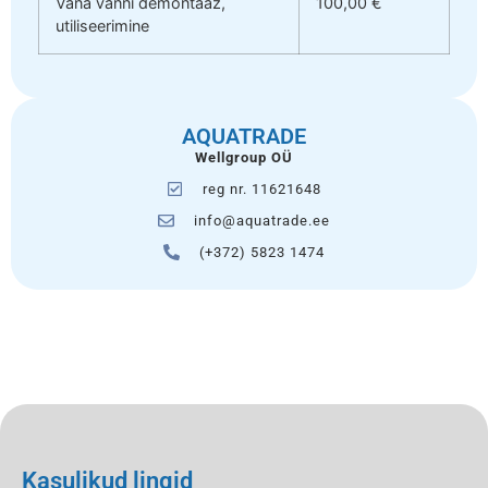
Vana vanni demontaaž,
100,00 €
utiliseerimine
AQUATRADE
Wellgroup OÜ
reg nr. 11621648
info@aquatrade.ee
(+372) 5823 1474
Kasulikud lingid